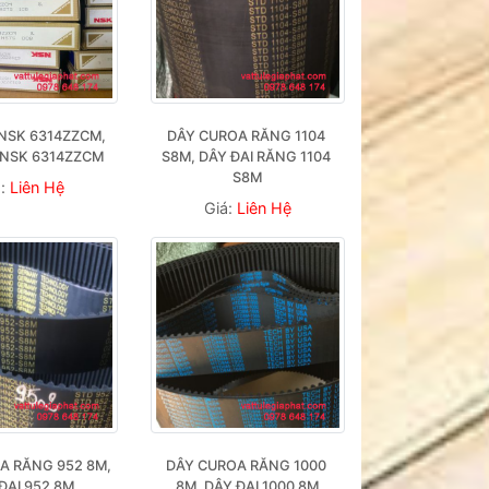
NSK 6314ZZCM, 
DÂY CUROA RĂNG 1104 
 NSK 6314ZZCM
S8M, DÂY ĐAI RĂNG 1104 
S8M
á:
Liên Hệ
Giá:
Liên Hệ
A RĂNG 952 8M, 
DÂY CUROA RĂNG 1000 
ĐAI 952 8M
8M, DÂY ĐAI 1000 8M