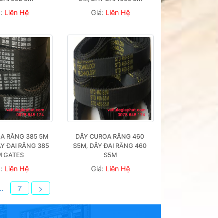
á:
Liên Hệ
Giá:
Liên Hệ
A RĂNG 385 5M 
DÂY CUROA RĂNG 460 
Y ĐAI RĂNG 385 
S5M, DÂY ĐAI RĂNG 460 
M GATES 
S5M
á:
Liên Hệ
Giá:
Liên Hệ
..
7
>