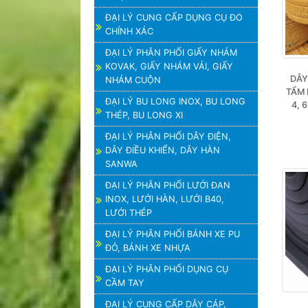
ĐẠI LÝ CUNG CẤP DỤNG CỤ ĐO
CHÍNH XÁC
ĐẠI LÝ PHÂN PHỐI GIẤY NHÁM
KOVAK, GIẤY NHÁM VẢI, GIẤY
DÂY
NHÁM CUỘN
TẨM 
ĐẠI LÝ BU LONG INOX, BU LONG
4, 6
THÉP, BU LONG XI
ĐẠI LÝ PHÂN PHỐI DÂY ĐIỆN,
DÂY ĐIỀU KHIỂN, DÂY HÀN
SANWA
ĐẠI LÝ PHÂN PHỐI LƯỚI ĐAN
INOX, LƯỚI HÀN, LƯỚI B40,
LƯỚI THÉP
ĐẠI LÝ PHÂN PHỐI BÁNH XE PU
ĐỎ, BÁNH XE NHỰA
ĐẠI LÝ PHÂN PHỐI DỤNG CỤ
CẦM TAY
ĐẠI LÝ CUNG CẤP DÂY CÁP,