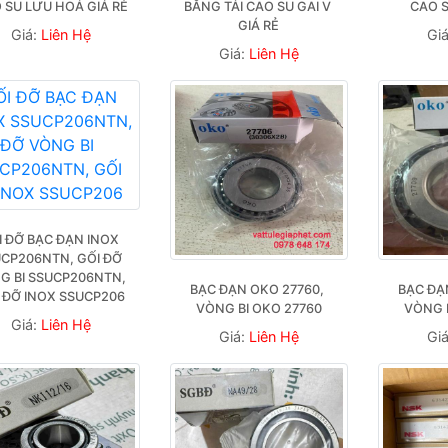
 SU LƯU HOÁ GIÁ RẺ
BĂNG TẢI CAO SU GAI V 
CAO S
GIÁ RẺ
Giá:
Liên Hệ
Gi
Giá:
Liên Hệ
I ĐỠ BẠC ĐẠN INOX 
CP206NTN, GỐI ĐỠ 
G BI SSUCP206NTN, 
BẠC ĐẠN OKO 27760, 
BẠC ĐẠN
 ĐỠ INOX SSUCP206
VÒNG BI OKO 27760
VÒNG 
Giá:
Liên Hệ
Giá:
Liên Hệ
Gi