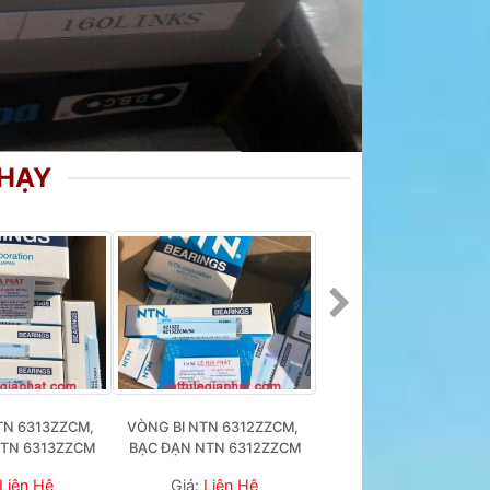
CHẠY
TN 6313ZZCM, 
VÒNG BI NTN 6312ZZCM, 
VÒNG BI NTN 6311ZZCM
NTN 6313ZZCM
BẠC ĐẠN NTN 6312ZZCM
BẠC ĐẠN NTN 6311ZZ
Liên Hệ
Giá:
Liên Hệ
Giá:
Liên Hệ