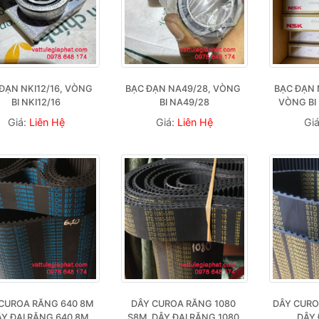
ĐẠN NKI12/16, VÒNG 
BẠC ĐẠN NA49/28, VÒNG 
BẠC ĐẠN 
BI NKI12/16
BI NA49/28
VÒNG BI
Giá:
Liên Hệ
Giá:
Liên Hệ
Gi
CUROA RĂNG 640 8M 
DÂY CUROA RĂNG 1080 
DÂY CURO
ÂY ĐAI RĂNG 640 8M
S8M, DÂY ĐAI RĂNG 1080 
DÂY 