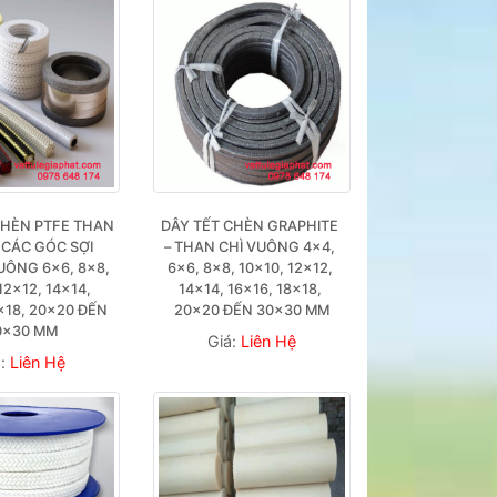
CHÈN PTFE THAN 
DÂY TẾT CHÈN GRAPHITE 
 CÁC GÓC SỢI 
– THAN CHÌ VUÔNG 4×4, 
ÔNG 6×6, 8×8, 
6×6, 8×8, 10×10, 12×12, 
12×12, 14×14, 
14×14, 16×16, 18×18, 
×18, 20×20 ĐẾN 
20×20 ĐẾN 30×30 MM
0×30 MM
Giá:
Liên Hệ
á:
Liên Hệ