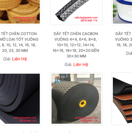
 TẾT CHÈN COTTON 
DÂY TẾT CHÈN CACBON 
DÂY TẾT
MỠ LOẠI TỐT VUÔNG 
VUÔNG 4×4, 6×6, 8×8, 
VUÔNG 3, 
, 8, 10, 12, 14, 16, 18, 
10×10, 12×12, 14×14, 
16, 18, 
20, 25, 30 MM
16×16, 18×18, 20×20 ĐẾN 
Gi
30×30 MM
Giá:
Liên Hệ
Giá:
Liên Hệ