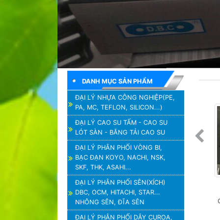
DANH MỤC SẢN PHẨM
ĐẠI LÝ NHỰA CÔNG NGHIỆP(PE,
PA, MC, TEFLON, SILICON...)
ĐẠI LÝ CAO SU TẤM - CAO SU
LÓT SÀN - BĂNG TẢI CAO SU
ĐẠI LÝ PHÂN PHỐI VÒNG BI,
BẠC ĐẠN KOYO, NACHI, NSK,
SKF, THK, ASAHI...
ĐẠI LÝ PHÂN PHỐI SÊN(XÍCH)
DBC, OCM, HITACHI, STAR...
NHÔNG SÊN, ĐĨA SÊN
ĐẠI LÝ PHÂN PHỐI DÂY CUROA,