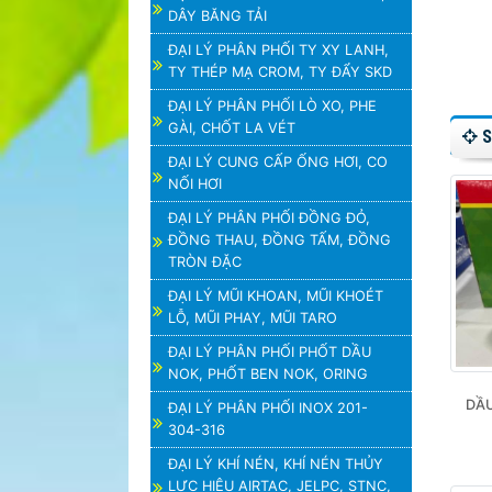
DÂY BĂNG TẢI
ĐẠI LÝ PHÂN PHỐI TY XY LANH,
TY THÉP MẠ CROM, TY ĐẨY SKD
ĐẠI LÝ PHÂN PHỐI LÒ XO, PHE
GÀI, CHỐT LA VÉT
S
ĐẠI LÝ CUNG CẤP ỐNG HƠI, CO
NỐI HƠI
ĐẠI LÝ PHÂN PHỐI ĐỒNG ĐỎ,
ĐỒNG THAU, ĐỒNG TẤM, ĐỒNG
TRÒN ĐẶC
ĐẠI LÝ MŨI KHOAN, MŨI KHOÉT
LỖ, MŨI PHAY, MŨI TARO
ĐẠI LÝ PHÂN PHỐI PHỐT DẦU
NOK, PHỐT BEN NOK, ORING
DẦU
ĐẠI LÝ PHÂN PHỐI INOX 201-
304-316
ĐẠI LÝ KHÍ NÉN, KHÍ NÉN THỦY
LỰC HIỆU AIRTAC, JELPC, STNC,