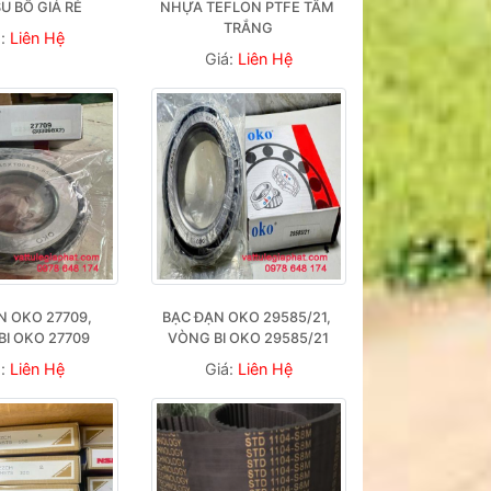
U BỐ GIÁ RẺ
NHỰA TEFLON PTFE TẤM 
TRẮNG
á:
Liên Hệ
Giá:
Liên Hệ
 OKO 27709, 
BẠC ĐẠN OKO 29585/21, 
BI OKO 27709
VÒNG BI OKO 29585/21
á:
Liên Hệ
Giá:
Liên Hệ