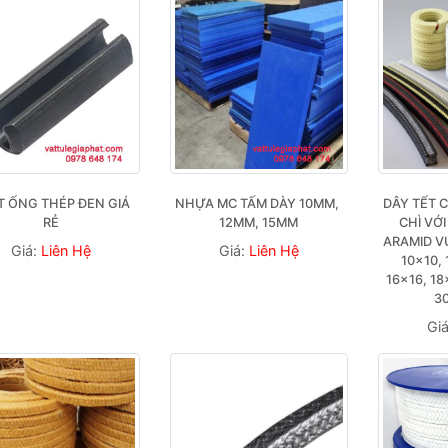
 ỐNG THÉP ĐEN GIÁ 
NHỰA MC TẤM DÀY 10MM, 
DÂY TẾT 
RẺ
12MM, 15MM
CHÌ VỚI
ARAMID VU
Giá:
Liên Hệ
Giá:
Liên Hệ
10×10, 
16×16, 18
3
Gi