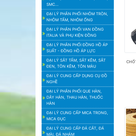
SMC...
ĐẠI LÝ PHÂN PHỐI NHÔM TRÒN,
NHÔM TẤM, NHÔM ỐNG
ĐẠI LÝ PHÂN PHỐI VAN ĐỒNG
ITALIA VÀ PHỤ KIỆN ĐỒNG
ĐẠI LÝ PHÂN PHỐI ĐỒNG HỒ ÁP
SUẤT - ĐỒNG HỒ ÁP LỰC
ĐẠI LÝ SẮT TẤM, SẮT KẼM, SẮT
CHỐT
ĐEN, TÔN KẼM, TÔN MÀU
ĐẠI LÝ CUNG CẤP DỤNG CỤ ĐỒ
NGHỀ
ĐẠI LÝ PHÂN PHỐI QUE HÀN,
DÂY HÀN, THAU HÀN, THUỐC
HÀN
ĐẠI LÝ CUNG CẤP MICA TRONG,
MICA ĐỤC
ĐẠI LÝ CUNG CẤP ĐÁ CẮT, ĐÁ
MÀI, ĐÁ NHÁM