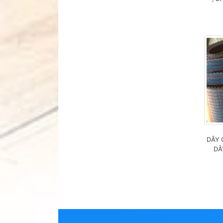
DÂY 
DÂ