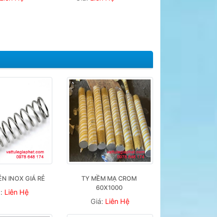
ÉN INOX GIÁ RẺ
TY MỀM MẠ CROM 
60X1000 
á:
Liên Hệ
Giá:
Liên Hệ