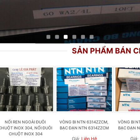
SẢN PHẨM BÁN 
NỐI REN NGOÀI ĐUÔI 
VÒNG BI NTN 6314ZZCM, 
VÒNG BI N
CHUỘT INOX 304, NỐI ĐUÔI 
BẠC ĐẠN NTN 6314ZZCM
BẠC ĐẠN 
CHUỘT INOX 304
Giá:
Liên Hệ
Giá: