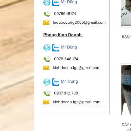
Mr Dũng
0978648174
lequocdung2005@gmail.com
Phòng Kinh Doanh:
BẠC 
Mr Dũng
0978.648.174
kinhdoanh.lgp@gmail.com
Mr Trung
0937.812.788
kinhdoanh.lgp@gmail.com
DÂY 
, D