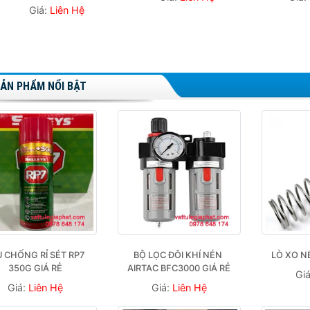
Giá:
Liên Hệ
ẢN PHẨM NỔI BẬT
 CHỐNG RỈ SÉT RP7 
BỘ LỌC ĐÔI KHÍ NÉN 
LÒ XO N
350G GIÁ RẺ
AIRTAC BFC3000 GIÁ RẺ
Gi
Giá:
Liên Hệ
Giá:
Liên Hệ