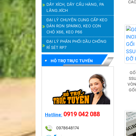
CAO
DÂY XÍCH, DÂY CẨU HÀNG, PA
LĂNG.XÍCH
ĐẠI LÝ CHUYÊN CUNG CẤP KEO
DÁN RON SPARKO, KEO CON
CHÓ X66, KEO P66
ĐẠI LÝ PHÂN PHỐI DẦU CHỐNG
RỈ SÉT RP7
HỖ TRỢ TRỰC TUYẾN
GỐ
SSU
VÒN
GỐI
0919 042 088
Hotline:
0978648174