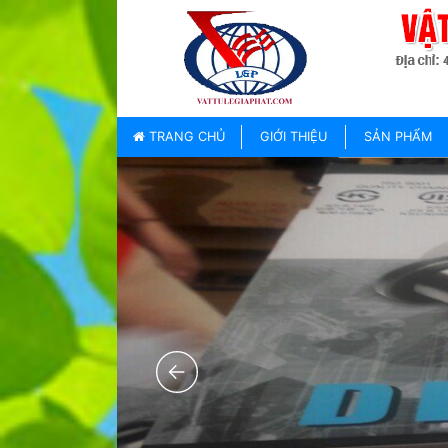
TRANG
CHỦ
GIỚI
TRANG CHỦ
GIỚI THIỆU
SẢN PHẨM
THIỆU
SẢN
PHẨM
THƯƠNG
HIỆU
TIN
TỨC
LIÊN
HỆ