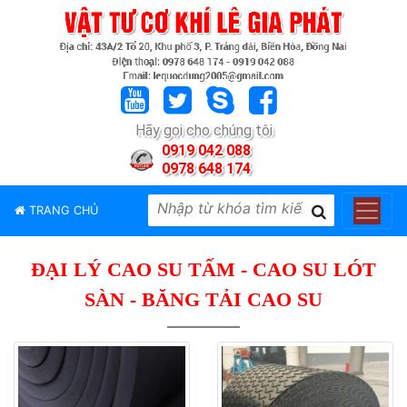
TRANG
CHỦ
GIỚI
Hãy gọi cho chúng tôi
THIỆU
0919 042 088
0978 648 174
SẢN
PHẨM
TRANG CHỦ
THƯƠNG
HIỆU
ĐẠI LÝ CAO SU TẤM - CAO SU LÓT
TIN
TỨC
SÀN - BĂNG TẢI CAO SU
LIÊN
HỆ