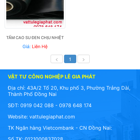
TẤM CAO SU ĐEN CHỊU NHIỆT
Giá:
Liên Hệ
<
1
>
VẬT TƯ CÔNG NGHIỆP LÊ GIA PHÁT
Địa chỉ: 43A/2 Tổ 20, Khu phố 3, Phường Trảng Dài,
Thành Phố Đồng Nai
SĐT: 0919 042 088 - 0978 648 174
Website:
vattulegiaphat.com
TK Ngân hàng Vietcombank - CN Đồng Nai:
Số TK: 0121000837028