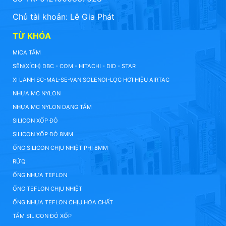
Chủ tài khoản: Lê Gia Phát
TỪ KHÓA
MICA TẤM
SÊN(XÍCH) DBC - COM - HITACHI - DID - STAR
XI LANH SC-MAL-SE-VAN SOLENOI-LỌC HƠI HIỆU AIRTAC
NHỰA MC NYLON
NHỰA MC NYLON DẠNG TẤM
SILICON XỐP ĐỎ
SILICON XỐP ĐỎ 8MM
ỐNG SILICON CHỊU NHIỆT PHI 8MM
RỬQ
ỐNG NHỰA TEFLON
ỐNG TEFLON CHỊU NHIỆT
ỐNG NHỰA TEFLON CHỊU HÓA CHẤT
TẤM SILICON ĐỎ XỐP