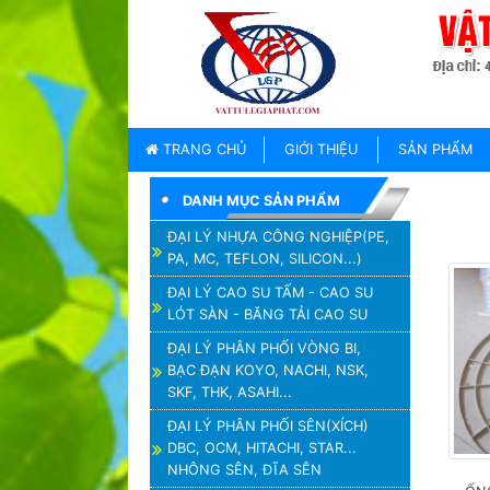
TRANG
CHỦ
GIỚI
TRANG CHỦ
GIỚI THIỆU
SẢN PHẨM
THIỆU
DANH MỤC SẢN PHẨM
SẢN
PHẨM
ĐẠI LÝ NHỰA CÔNG NGHIỆP(PE,
PA, MC, TEFLON, SILICON...)
THƯƠNG
HIỆU
ĐẠI LÝ CAO SU TẤM - CAO SU
LÓT SÀN - BĂNG TẢI CAO SU
TIN
TỨC
ĐẠI LÝ PHÂN PHỐI VÒNG BI,
BẠC ĐẠN KOYO, NACHI, NSK,
LIÊN
SKF, THK, ASAHI...
HỆ
ĐẠI LÝ PHÂN PHỐI SÊN(XÍCH)
DBC, OCM, HITACHI, STAR...
NHÔNG SÊN, ĐĨA SÊN