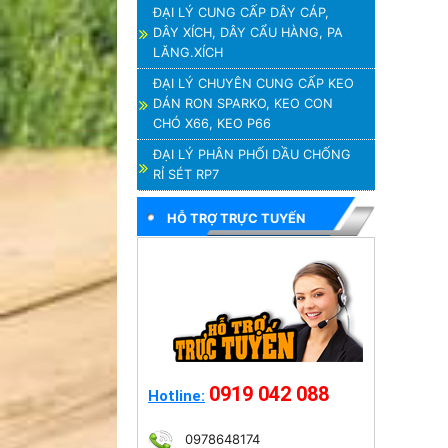
ĐẠI LÝ CUNG CẤP DÂY CÁP,
DÂY XÍCH, DÂY CẨU HÀNG, PA
LĂNG.XÍCH
ĐẠI LÝ CHUYÊN CUNG CẤP KEO
DÁN RON SPARKO, KEO CON
CHÓ X66, KEO P66
ĐẠI LÝ PHÂN PHỐI DẦU CHỐNG
RỈ SÉT RP7
HỖ TRỢ TRỰC TUYẾN
0919 042 088
Hotline:
0978648174