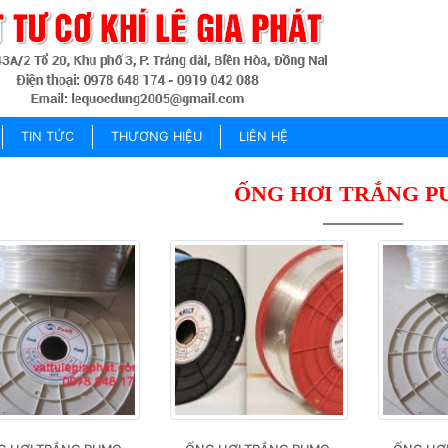
TIN TỨC
THƯƠNG HIỆU
LIÊN HỆ
ỐNG HƠI TRẮNG 