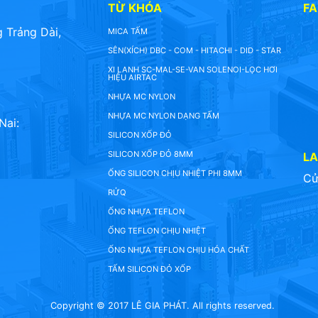
TỪ KHÓA
F
 Trảng Dài,
MICA TẤM
SÊN(XÍCH) DBC - COM - HITACHI - DID - STAR
XI LANH SC-MAL-SE-VAN SOLENOI-LỌC HƠI
HIỆU AIRTAC
NHỰA MC NYLON
NHỰA MC NYLON DẠNG TẤM
Nai:
SILICON XỐP ĐỎ
SILICON XỐP ĐỎ 8MM
L
ỐNG SILICON CHỊU NHIỆT PHI 8MM
Cử
RỬQ
ỐNG NHỰA TEFLON
ỐNG TEFLON CHỊU NHIỆT
ỐNG NHỰA TEFLON CHỊU HÓA CHẤT
TẤM SILICON ĐỎ XỐP
Copyright © 2017 LÊ GIA PHÁT. All rights reserved.