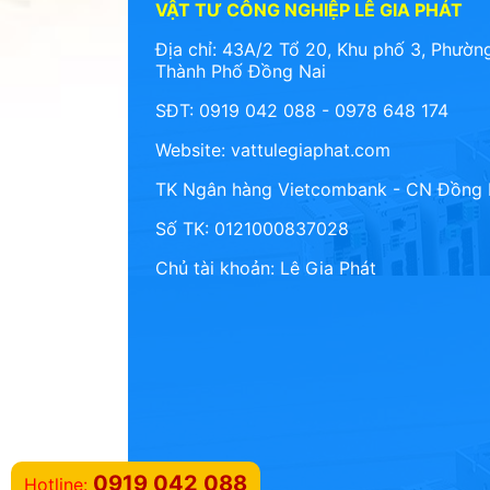
VẬT TƯ CÔNG NGHIỆP LÊ GIA PHÁT
Địa chỉ: 43A/2 Tổ 20, Khu phố 3, Phường
Thành Phố Đồng Nai
SĐT: 0919 042 088 - 0978 648 174
Website:
vattulegiaphat.com
TK Ngân hàng Vietcombank - CN Đồng 
Số TK: 0121000837028
Chủ tài khoản: Lê Gia Phát
0919 042 088
Hotline: