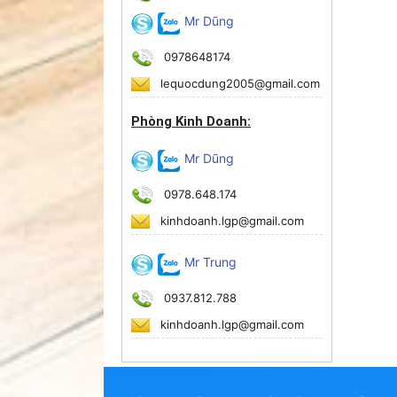
Mr Dũng
0978648174
lequocdung2005@gmail.com
Phòng Kinh Doanh:
Mr Dũng
0978.648.174
kinhdoanh.lgp@gmail.com
Mr Trung
0937.812.788
kinhdoanh.lgp@gmail.com