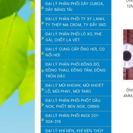
ỐNG
ĐẠI LÝ PHÂN PHỐI DÂY CUROA,
12
DÂY BĂNG TẢI
ĐẠI LÝ PHÂN PHỐI TY XY LANH,
TY THÉP MẠ CROM, TY ĐẨY SKD
ĐẠI LÝ PHÂN PHỐI LÒ XO, PHE
GÀI, CHỐT LA VÉT
ĐẠI LÝ CUNG CẤP ỐNG HƠI, CO
NỐI HƠI
ĐẠI LÝ PHÂN PHỐI ĐỒNG ĐỎ,
ĐỒNG THAU, ĐỒNG TẤM, ĐỒNG
TRÒN ĐẶC
ĐẠI LÝ MŨI KHOAN, MŨI KHOÉT
ỐNG
LỖ, MŨI PHAY, MŨI TARO
4MM,
ĐẠI LÝ PHÂN PHỐI PHỐT DẦU
NOK, PHỐT BEN NOK, ORING
ĐẠI LÝ PHÂN PHỐI INOX 201-
304-316
ĐẠI LÝ KHÍ NÉN, KHÍ NÉN THỦY