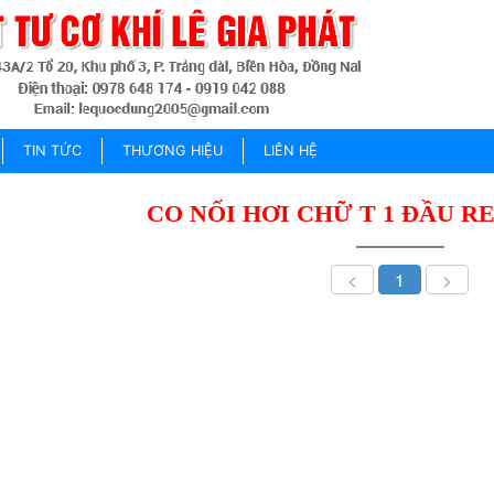
TIN TỨC
THƯƠNG HIỆU
LIÊN HỆ
CO NỐI HƠI CHỮ T 1 ĐẦU R
<
1
>