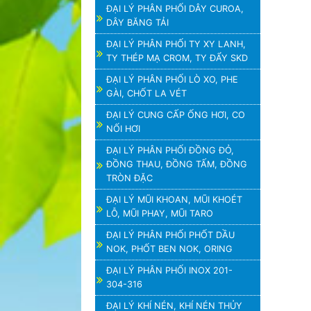
ĐẠI LÝ PHÂN PHỐI DÂY CUROA,
DÂY BĂNG TẢI
ĐẠI LÝ PHÂN PHỐI TY XY LANH,
TY THÉP MẠ CROM, TY ĐẨY SKD
ĐẠI LÝ PHÂN PHỐI LÒ XO, PHE
GÀI, CHỐT LA VÉT
ĐẠI LÝ CUNG CẤP ỐNG HƠI, CO
NỐI HƠI
ĐẠI LÝ PHÂN PHỐI ĐỒNG ĐỎ,
ĐỒNG THAU, ĐỒNG TẤM, ĐỒNG
TRÒN ĐẶC
ĐẠI LÝ MŨI KHOAN, MŨI KHOÉT
LỖ, MŨI PHAY, MŨI TARO
ĐẠI LÝ PHÂN PHỐI PHỐT DẦU
NOK, PHỐT BEN NOK, ORING
ĐẠI LÝ PHÂN PHỐI INOX 201-
304-316
ĐẠI LÝ KHÍ NÉN, KHÍ NÉN THỦY