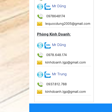
Mr Dũng
0978648174
lequocdung2005@gmail.com
Phòng Kinh Doanh:
Mr Dũng
0978.648.174
kinhdoanh.lgp@gmail.com
Mr Trung
0937.812.788
kinhdoanh.lgp@gmail.com