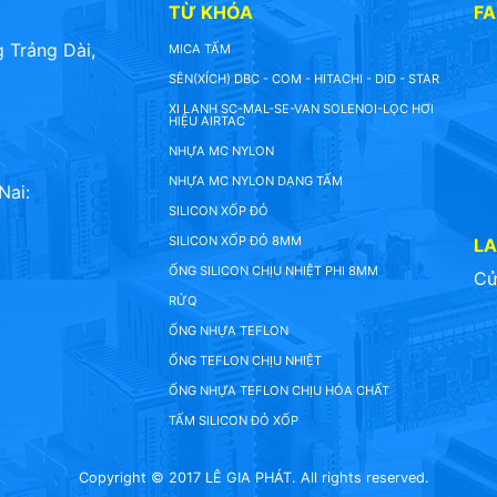
TỪ KHÓA
F
 Trảng Dài,
MICA TẤM
SÊN(XÍCH) DBC - COM - HITACHI - DID - STAR
XI LANH SC-MAL-SE-VAN SOLENOI-LỌC HƠI
HIỆU AIRTAC
NHỰA MC NYLON
NHỰA MC NYLON DẠNG TẤM
Nai:
SILICON XỐP ĐỎ
SILICON XỐP ĐỎ 8MM
L
ỐNG SILICON CHỊU NHIỆT PHI 8MM
Cử
RỬQ
ỐNG NHỰA TEFLON
ỐNG TEFLON CHỊU NHIỆT
ỐNG NHỰA TEFLON CHỊU HÓA CHẤT
TẤM SILICON ĐỎ XỐP
Copyright © 2017 LÊ GIA PHÁT. All rights reserved.