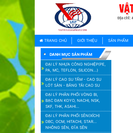
TRANG
CHỦ
GIỚI
TRANG CHỦ
GIỚI THIỆU
SẢN PHẨM
THIỆU
DANH MỤC SẢN PHẨM
SẢN
PHẨM
ĐẠI LÝ NHỰA CÔNG NGHIỆP(PE,
PA, MC, TEFLON, SILICON...)
THƯƠNG
HIỆU
ĐẠI LÝ CAO SU TẤM - CAO SU
LÓT SÀN - BĂNG TẢI CAO SU
TIN
TỨC
ĐẠI LÝ PHÂN PHỐI VÒNG BI,
BẠC ĐẠN KOYO, NACHI, NSK,
LIÊN
SKF, THK, ASAHI...
HỆ
ĐẠI LÝ PHÂN PHỐI SÊN(XÍCH)
DBC, OCM, HITACHI, STAR...
NHÔNG SÊN, ĐĨA SÊN