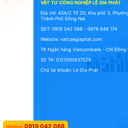
VẬT TƯ CÔNG NGHIỆP LÊ GIA PHÁT
Địa chỉ: 43A/2 Tổ 20, Khu phố 3, Phường
Thành Phố Đồng Nai
SĐT: 0919 042 088 - 0978 648 174
Website:
vattulegiaphat.com
TK Ngân hàng Vietcombank - CN Đồng 
Số TK: 0121000837028
Chủ tài khoản: Lê Gia Phát
0919 042 088
Hotline: