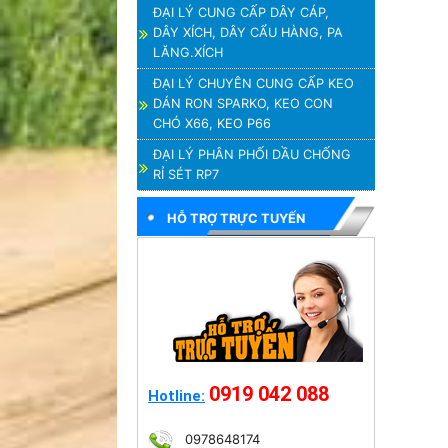
ĐẠI LÝ CUNG CẤP DÂY CÁP,
DÂY XÍCH, DÂY CẨU HÀNG, PA
LĂNG.XÍCH
ĐẠI LÝ CHUYÊN CUNG CẤP KEO
DÁN RON SPARKO, KEO CON
CHÓ X66, KEO P66
ĐẠI LÝ PHÂN PHỐI DẦU CHỐNG
RỈ SÉT RP7
HỖ TRỢ TRỰC TUYẾN
0919 042 088
Hotline:
0978648174