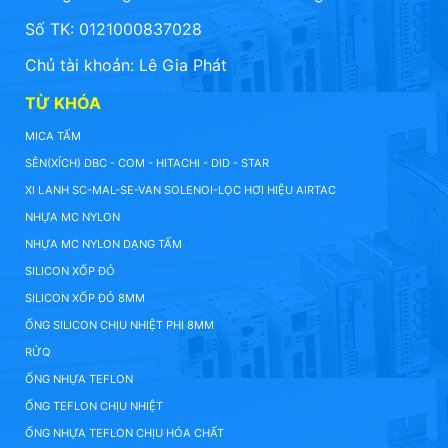
Số TK: 0121000837028
Chủ tài khoản: Lê Gia Phát
TỪ KHÓA
MICA TẤM
SÊN(XÍCH) DBC - COM - HITACHI - DID - STAR
XI LANH SC-MAL-SE-VAN SOLENOI-LỌC HƠI HIỆU AIRTAC
NHỰA MC NYLON
NHỰA MC NYLON DẠNG TẤM
SILICON XỐP ĐỎ
SILICON XỐP ĐỎ 8MM
ỐNG SILICON CHỊU NHIỆT PHI 8MM
RỬQ
ỐNG NHỰA TEFLON
ỐNG TEFLON CHỊU NHIỆT
ỐNG NHỰA TEFLON CHỊU HÓA CHẤT