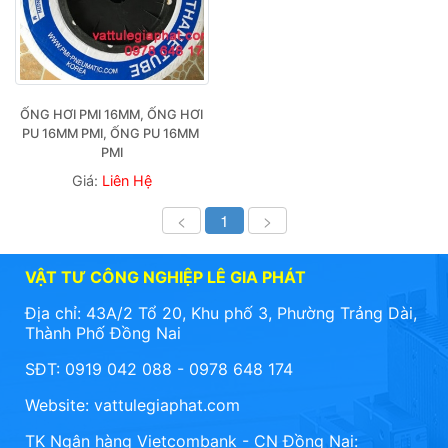
ỐNG HƠI PMI 16MM, ỐNG HƠI 
PU 16MM PMI, ỐNG PU 16MM 
PMI
Giá:
Liên Hệ
<
1
>
VẬT TƯ CÔNG NGHIỆP LÊ GIA PHÁT
Địa chỉ: 43A/2 Tổ 20, Khu phố 3, Phường Trảng Dài,
Thành Phố Đồng Nai
SĐT: 0919 042 088 - 0978 648 174
Website:
vattulegiaphat.com
TK Ngân hàng Vietcombank - CN Đồng Nai: