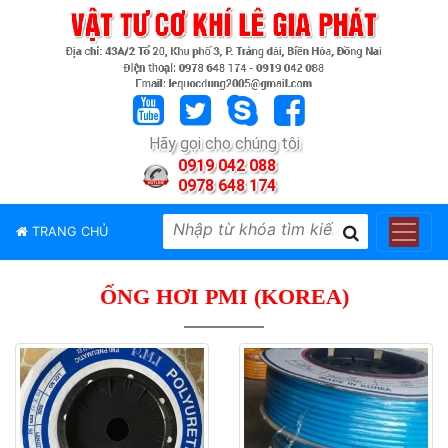
TRANG
CHỦ
GIỚI
Hãy gọi cho chúng tôi
THIỆU
0919 042 088
0978 648 174
SẢN
PHẨM
TRANG CHỦ
THƯƠNG
HIỆU
ỐNG HƠI PMI (KOREA)
TIN
TỨC
LIÊN
HỆ