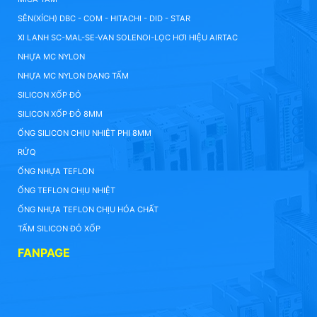
SÊN(XÍCH) DBC - COM - HITACHI - DID - STAR
XI LANH SC-MAL-SE-VAN SOLENOI-LỌC HƠI HIỆU AIRTAC
NHỰA MC NYLON
NHỰA MC NYLON DẠNG TẤM
SILICON XỐP ĐỎ
SILICON XỐP ĐỎ 8MM
ỐNG SILICON CHỊU NHIỆT PHI 8MM
RỬQ
ỐNG NHỰA TEFLON
ỐNG TEFLON CHỊU NHIỆT
ỐNG NHỰA TEFLON CHỊU HÓA CHẤT
TẤM SILICON ĐỎ XỐP
FANPAGE