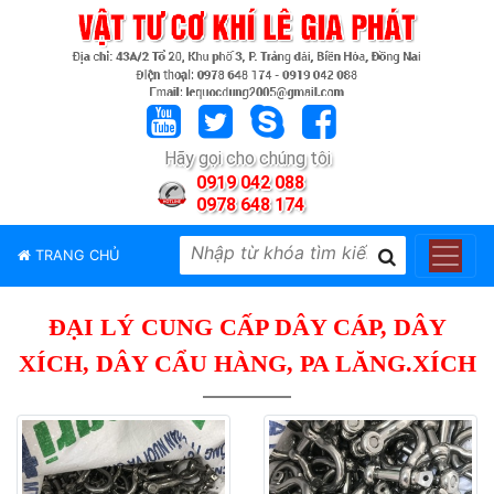
TRANG
CHỦ
GIỚI
Hãy gọi cho chúng tôi
THIỆU
0919 042 088
0978 648 174
SẢN
PHẨM
TRANG CHỦ
THƯƠNG
HIỆU
ĐẠI LÝ CUNG CẤP DÂY CÁP, DÂY
TIN
TỨC
XÍCH, DÂY CẨU HÀNG, PA LĂNG.XÍCH
LIÊN
HỆ