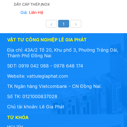
DÂY CÁP THÉP,INOX
Giá:
Liên Hệ
<
1
>
VẬT TƯ CÔNG NGHIỆP LÊ GIA PHÁT
Địa chỉ: 43A/2 Tổ 20, Khu phố 3, Phường Trảng Dài,
Thành Phố Đồng Nai
SĐT: 0919 042 088 - 0978 648 174
Website:
vattulegiaphat.com
TK Ngân hàng Vietcombank - CN Đồng Nai:
Số TK: 0121000837028
Chủ tài khoản: Lê Gia Phát
TỪ KHÓA
MICA TẤM