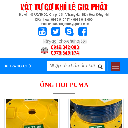
TRANG
CHỦ
GIỚI
Hãy gọi cho chúng tôi
THIỆU
0919 042 088
0978 648 174
SẢN
PHẨM
TRANG CHỦ
THƯƠNG
HIỆU
ỐNG HƠI PUMA
TIN
TỨC
LIÊN
HỆ