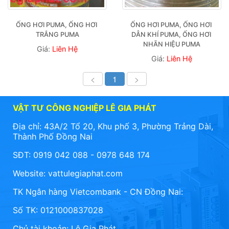
ỐNG HƠI PUMA, ỐNG HƠI 
ỐNG HƠI PUMA, ỐNG HƠI 
TRẮNG PUMA
DẪN KHÍ PUMA, ỐNG HƠI 
NHÃN HIỆU PUMA
Giá:
Liên Hệ
Giá:
Liên Hệ
<
1
>
VẬT TƯ CÔNG NGHIỆP LÊ GIA PHÁT
Địa chỉ: 43A/2 Tổ 20, Khu phố 3, Phường Trảng Dài,
Thành Phố Đồng Nai
SĐT: 0919 042 088 - 0978 648 174
Website:
vattulegiaphat.com
TK Ngân hàng Vietcombank - CN Đồng Nai:
Số TK: 0121000837028
Chủ tài khoản: Lê Gia Phát