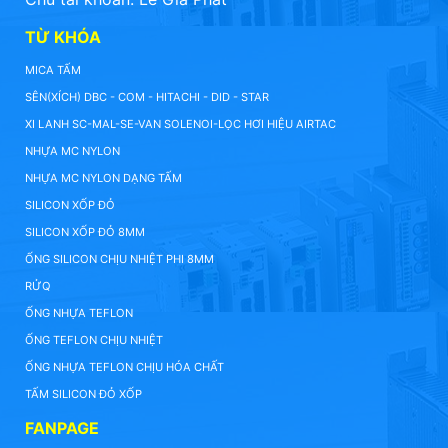
TỪ KHÓA
MICA TẤM
SÊN(XÍCH) DBC - COM - HITACHI - DID - STAR
XI LANH SC-MAL-SE-VAN SOLENOI-LỌC HƠI HIỆU AIRTAC
NHỰA MC NYLON
NHỰA MC NYLON DẠNG TẤM
SILICON XỐP ĐỎ
SILICON XỐP ĐỎ 8MM
ỐNG SILICON CHỊU NHIỆT PHI 8MM
RỬQ
ỐNG NHỰA TEFLON
ỐNG TEFLON CHỊU NHIỆT
ỐNG NHỰA TEFLON CHỊU HÓA CHẤT
TẤM SILICON ĐỎ XỐP
FANPAGE