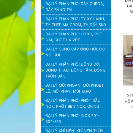
ĐỊA
ĐẠI LÝ PHÂN PHỐI DÂY CUROA,
ĐÁ
DÂY BĂNG TẢI
B
ĐẠI LÝ PHÂN PHỐI TY XY LANH,
TY THÉP MẠ CROM, TY ĐẨY SKD
ĐẠI LÝ PHÂN PHỐI LÒ XO, PHE
GÀI, CHỐT LA VÉT
ĐẠI LÝ CUNG CẤP ỐNG HƠI, CO
NỐI HƠI
ĐẠI LÝ PHÂN PHỐI ĐỒNG ĐỎ,
ĐỒNG THAU, ĐỒNG TẤM, ĐỒNG
TRÒN ĐẶC
ĐẠI LÝ MŨI KHOAN, MŨI KHOÉT
LỖ, MŨI PHAY, MŨI TARO
XI
ĐẠI LÝ PHÂN PHỐI PHỐT DẦU
HỘP
NOK, PHỐT BEN NOK, ORING
C
ĐẠI LÝ PHÂN PHỐI INOX 201-
304-316
ĐẠI LÝ KHÍ NÉN, KHÍ NÉN THỦY