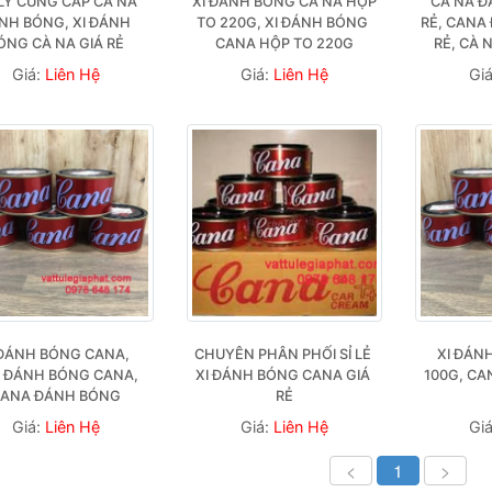
 LÝ CUNG CẤP CÀ NA 
XI ĐÁNH BÓNG CÀ NA HỘP 
CÀ NA Đ
NH BÓNG, XI ĐÁNH 
TO 220G, XI ĐÁNH BÓNG 
RẺ, CANA
ÓNG CÀ NA GIÁ RẺ
CANA HỘP TO 220G
RẺ, CÀ 
Giá:
Liên Hệ
Giá:
Liên Hệ
Gi
 ĐÁNH BÓNG CANA, 
CHUYÊN PHÂN PHỐI SỈ LẺ 
XI ĐÁN
 ĐÁNH BÓNG CANA, 
XI ĐÁNH BÓNG CANA GIÁ 
100G, CA
ANA ĐÁNH BÓNG
RẺ
Giá:
Liên Hệ
Giá:
Liên Hệ
Gi
<
1
>