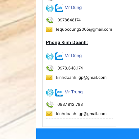
Mr Dũng
0978648174
lequocdung2005@gmail.com
Phòng Kinh Doanh:
Mr Dũng
0978.648.174
kinhdoanh.lgp@gmail.com
Mr Trung
0937.812.788
kinhdoanh.lgp@gmail.com