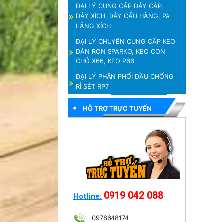
ĐẠI LÝ CUNG CẤP DÂY CÁP,
DÂY XÍCH, DÂY CẨU HÀNG, PA
LĂNG.XÍCH
ĐẠI LÝ CHUYÊN CUNG CẤP KEO
DÁN RON SPARKO, KEO CON
CHÓ X66, KEO P66
ĐẠI LÝ PHÂN PHỐI DẦU CHỐNG
RỈ SÉT RP7
HỖ TRỢ TRỰC TUYẾN
0919 042 088
Hotline:
0978648174