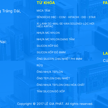
TỪ KHÓA
F
 Trảng Dài,
MICA TẤM
SÊN(XÍCH) DBC - COM - HITACHI - DID - STAR
XI LANH SC-MAL-SE-VAN SOLENOI-LỌC HƠI
HIỆU AIRTAC
NHỰA MC NYLON
NHỰA MC NYLON DẠNG TẤM
Nai:
SILICON XỐP ĐỎ
SILICON XỐP ĐỎ 8MM
L
ỐNG SILICON CHỊU NHIỆT PHI 8MM
Cử
RỬQ
ỐNG NHỰA TEFLON
ỐNG TEFLON CHỊU NHIỆT
ỐNG NHỰA TEFLON CHỊU HÓA CHẤT
TẤM SILICON ĐỎ XỐP
Copyright © 2017 LÊ GIA PHÁT. All rights reserved.