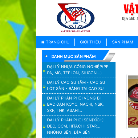
TRANG
CHỦ
GIỚI
TRANG CHỦ
GIỚI THIỆU
SẢN PHẨM
THIỆU
DANH MỤC SẢN PHẨM
SẢN
PHẨM
ĐẠI LÝ NHỰA CÔNG NGHIỆP(PE,
PA, MC, TEFLON, SILICON...)
THƯƠNG
HIỆU
ĐẠI LÝ CAO SU TẤM - CAO SU
LÓT SÀN - BĂNG TẢI CAO SU
TIN
TỨC
ĐẠI LÝ PHÂN PHỐI VÒNG BI,
BẠC ĐẠN KOYO, NACHI, NSK,
LIÊN
SKF, THK, ASAHI...
HỆ
ĐẠI LÝ PHÂN PHỐI SÊN(XÍCH)
DBC, OCM, HITACHI, STAR...
NHÔNG SÊN, ĐĨA SÊN