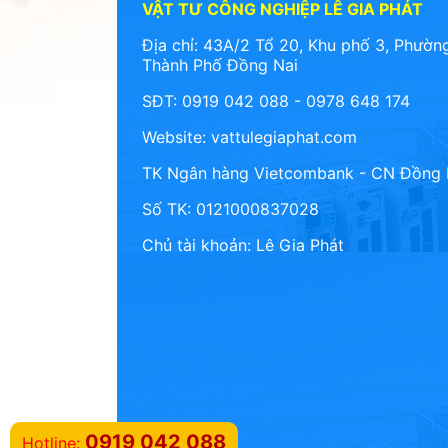
VẬT TƯ CÔNG NGHIỆP LÊ GIA PHÁT
Địa chỉ: 43A/2 Tổ 20, Khu phố 3, Phường
Thành Phố Đồng Nai
SĐT: 0919 042 088 - 0978 648 174
Website:
vattulegiaphat.com
TK Ngân hàng Vietcombank - CN Đồng 
Số TK: 0121000837028
Chủ tài khoản: Lê Gia Phát
0919 042 088
Hotline: