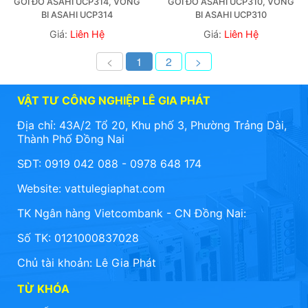
GỐI ĐỠ ASAHI UCP314, VÒNG 
GỐI ĐỠ ASAHI UCP310, VÒNG 
BI ASAHI UCP314
BI ASAHI UCP310
Giá:
Liên Hệ
Giá:
Liên Hệ
<
1
2
>
VẬT TƯ CÔNG NGHIỆP LÊ GIA PHÁT
Địa chỉ: 43A/2 Tổ 20, Khu phố 3, Phường Trảng Dài,
Thành Phố Đồng Nai
SĐT: 0919 042 088 - 0978 648 174
Website:
vattulegiaphat.com
TK Ngân hàng Vietcombank - CN Đồng Nai:
Số TK: 0121000837028
Chủ tài khoản: Lê Gia Phát
TỪ KHÓA