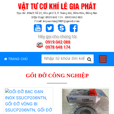
TRANG
CHỦ
GIỚI
Hãy gọi cho chúng tôi
THIỆU
0919 042 088
0978 648 174
SẢN
PHẨM
TRANG CHỦ
THƯƠNG
HIỆU
GỐI ĐỠ CÔNG NGHIỆP
TIN
TỨC
LIÊN
HỆ