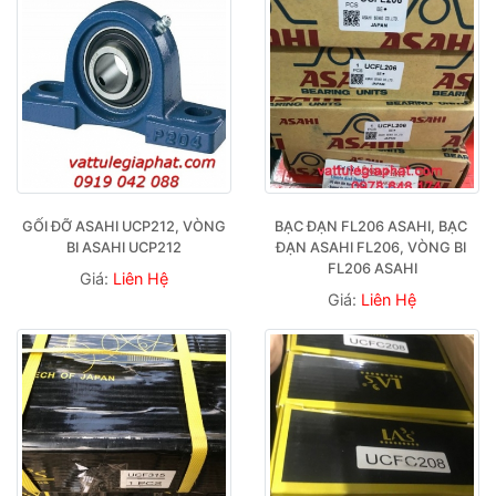
GỐI ĐỠ ASAHI UCP212, VÒNG 
BẠC ĐẠN FL206 ASAHI, BẠC 
BI ASAHI UCP212
ĐẠN ASAHI FL206, VÒNG BI 
FL206 ASAHI
Giá:
Liên Hệ
Giá:
Liên Hệ