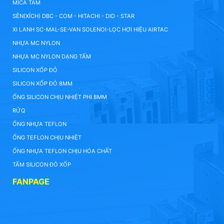
MICA TẤM
SÊN(XÍCH) DBC - COM - HITACHI - DID - STAR
XI LANH SC-MAL-SE-VAN SOLENOI-LỌC HƠI HIỆU AIRTAC
NHỰA MC NYLON
NHỰA MC NYLON DẠNG TẤM
SILICON XỐP ĐỎ
SILICON XỐP ĐỎ 8MM
ỐNG SILICON CHỊU NHIỆT PHI 8MM
RỬQ
ỐNG NHỰA TEFLON
ỐNG TEFLON CHỊU NHIỆT
ỐNG NHỰA TEFLON CHỊU HÓA CHẤT
TẤM SILICON ĐỎ XỐP
FANPAGE