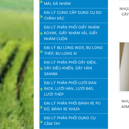
MÀI, ĐÁ NHÁM
NHỰA
ĐẠI LÝ CUNG CẤP DỤNG CỤ ĐO
CÂY
CHÍNH XÁC
ĐẠI LÝ PHÂN PHỐI GIẤY NHÁM
KOVAK, GIẤY NHÁM VẢI, GIẤY
NHÁM CUỘN
ĐẠI LÝ BU LONG INOX, BU LONG
THÉP, BU LONG XI
ĐẠI LÝ PHÂN PHỐI DÂY ĐIỆN,
DÂY ĐIỀU KHIỂN, DÂY HÀN
SANWA
ĐẠI LÝ PHÂN PHỐI LƯỚI ĐAN
INOX, LƯỚI HÀN, LƯỚI B40,
LƯỚI THÉP
NHỰ
ĐẠI LÝ PHÂN PHỐI BÁNH XE PU
40M
ĐỎ, BÁNH XE NHỰA
ĐẠI LÝ PHÂN PHỐI DỤNG CỤ
CẦM TAY