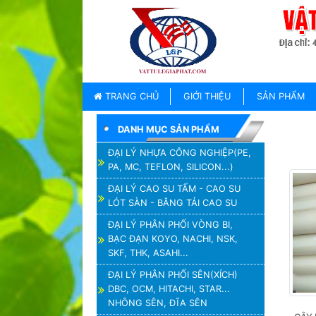
TRANG
CHỦ
GIỚI
TRANG CHỦ
GIỚI THIỆU
SẢN PHẨM
THIỆU
DANH MỤC SẢN PHẨM
SẢN
PHẨM
ĐẠI LÝ NHỰA CÔNG NGHIỆP(PE,
PA, MC, TEFLON, SILICON...)
THƯƠNG
HIỆU
ĐẠI LÝ CAO SU TẤM - CAO SU
LÓT SÀN - BĂNG TẢI CAO SU
TIN
TỨC
ĐẠI LÝ PHÂN PHỐI VÒNG BI,
BẠC ĐẠN KOYO, NACHI, NSK,
LIÊN
SKF, THK, ASAHI...
HỆ
ĐẠI LÝ PHÂN PHỐI SÊN(XÍCH)
DBC, OCM, HITACHI, STAR...
NHÔNG SÊN, ĐĨA SÊN