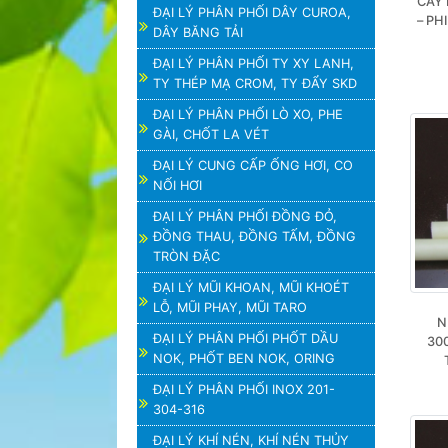
CÂY 
ĐẠI LÝ PHÂN PHỐI DÂY CUROA,
– PH
DÂY BĂNG TẢI
ĐẠI LÝ PHÂN PHỐI TY XY LANH,
TY THÉP MẠ CROM, TY ĐẨY SKD
ĐẠI LÝ PHÂN PHỐI LÒ XO, PHE
GÀI, CHỐT LA VÉT
ĐẠI LÝ CUNG CẤP ỐNG HƠI, CO
NỐI HƠI
ĐẠI LÝ PHÂN PHỐI ĐỒNG ĐỎ,
ĐỒNG THAU, ĐỒNG TẤM, ĐỒNG
TRÒN ĐẶC
ĐẠI LÝ MŨI KHOAN, MŨI KHOÉT
LỖ, MŨI PHAY, MŨI TARO
N
ĐẠI LÝ PHÂN PHỐI PHỐT DẦU
30
NOK, PHỐT BEN NOK, ORING
ĐẠI LÝ PHÂN PHỐI INOX 201-
304-316
ĐẠI LÝ KHÍ NÉN, KHÍ NÉN THỦY