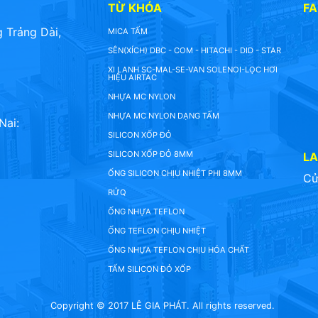
TỪ KHÓA
F
 Trảng Dài,
MICA TẤM
SÊN(XÍCH) DBC - COM - HITACHI - DID - STAR
XI LANH SC-MAL-SE-VAN SOLENOI-LỌC HƠI
HIỆU AIRTAC
NHỰA MC NYLON
NHỰA MC NYLON DẠNG TẤM
Nai:
SILICON XỐP ĐỎ
SILICON XỐP ĐỎ 8MM
L
ỐNG SILICON CHỊU NHIỆT PHI 8MM
Cử
RỬQ
ỐNG NHỰA TEFLON
ỐNG TEFLON CHỊU NHIỆT
ỐNG NHỰA TEFLON CHỊU HÓA CHẤT
TẤM SILICON ĐỎ XỐP
Copyright © 2017 LÊ GIA PHÁT. All rights reserved.