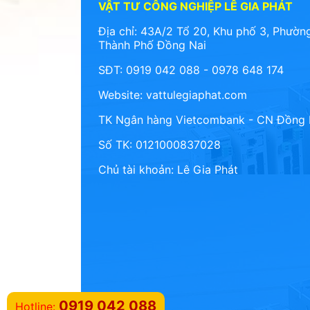
VẬT TƯ CÔNG NGHIỆP LÊ GIA PHÁT
Địa chỉ: 43A/2 Tổ 20, Khu phố 3, Phường
Thành Phố Đồng Nai
SĐT: 0919 042 088 - 0978 648 174
Website:
vattulegiaphat.com
TK Ngân hàng Vietcombank - CN Đồng 
Số TK: 0121000837028
Chủ tài khoản: Lê Gia Phát
0919 042 088
Hotline: