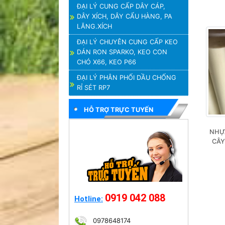
ĐẠI LÝ CUNG CẤP DÂY CÁP,
DÂY XÍCH, DÂY CẨU HÀNG, PA
LĂNG.XÍCH
ĐẠI LÝ CHUYÊN CUNG CẤP KEO
DÁN RON SPARKO, KEO CON
CHÓ X66, KEO P66
ĐẠI LÝ PHÂN PHỐI DẦU CHỐNG
RỈ SÉT RP7
HỖ TRỢ TRỰC TUYẾN
NHỰA
CÂY
0919 042 088
Hotline:
0978648174