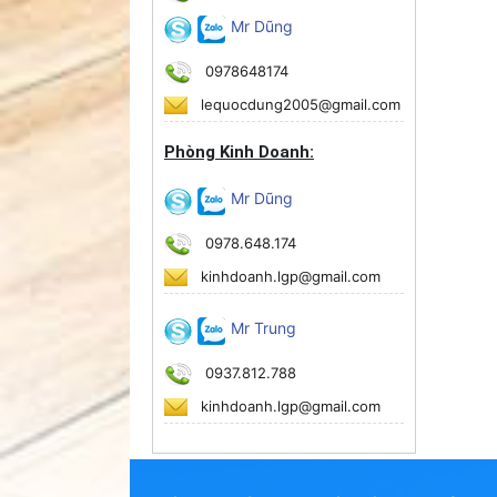
Mr Dũng
0978648174
lequocdung2005@gmail.com
Phòng Kinh Doanh:
Mr Dũng
0978.648.174
kinhdoanh.lgp@gmail.com
Mr Trung
0937.812.788
kinhdoanh.lgp@gmail.com