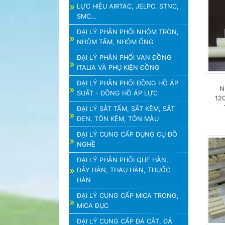
LỰC HIỆU AIRTAC, JELPC, STNC,
SMC...
ĐẠI LÝ PHÂN PHỐI NHÔM TRÒN,
NHÔM TẤM, NHÔM ỐNG
ĐẠI LÝ PHÂN PHỐI VAN ĐỒNG
ITALIA VÀ PHỤ KIỆN ĐỒNG
ĐẠI LÝ PHÂN PHỐI ĐỒNG HỒ ÁP
N
SUẤT - ĐỒNG HỒ ÁP LỰC
12
ĐẠI LÝ SẮT TẤM, SẮT KẼM, SẮT
ĐEN, TÔN KẼM, TÔN MÀU
ĐẠI LÝ CUNG CẤP DỤNG CỤ ĐỒ
NGHỀ
ĐẠI LÝ PHÂN PHỐI QUE HÀN,
DÂY HÀN, THAU HÀN, THUỐC
HÀN
ĐẠI LÝ CUNG CẤP MICA TRONG,
MICA ĐỤC
ĐẠI LÝ CUNG CẤP ĐÁ CẮT, ĐÁ