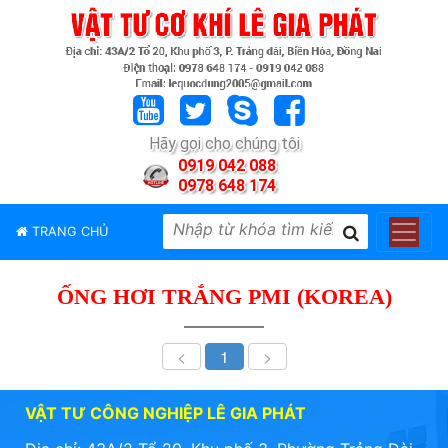
TRANG
CHỦ
GIỚI
Hãy gọi cho chúng tôi
THIỆU
0919 042 088
0978 648 174
SẢN
PHẨM
TRANG CHỦ
THƯƠNG
HIỆU
ỐNG HƠI TRẮNG PMI (KOREA)
TIN
TỨC
<
1
>
LIÊN
HỆ
VẬT TƯ CÔNG NGHIỆP LÊ GIA PHÁT