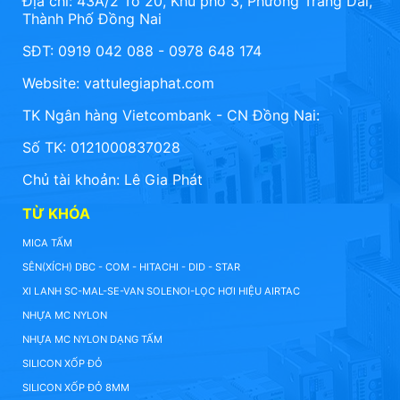
Địa chỉ: 43A/2 Tổ 20, Khu phố 3, Phường Trảng Dài,
Thành Phố Đồng Nai
SĐT: 0919 042 088 - 0978 648 174
Website:
vattulegiaphat.com
TK Ngân hàng Vietcombank - CN Đồng Nai:
Số TK: 0121000837028
Chủ tài khoản: Lê Gia Phát
TỪ KHÓA
MICA TẤM
SÊN(XÍCH) DBC - COM - HITACHI - DID - STAR
XI LANH SC-MAL-SE-VAN SOLENOI-LỌC HƠI HIỆU AIRTAC
NHỰA MC NYLON
NHỰA MC NYLON DẠNG TẤM
SILICON XỐP ĐỎ
SILICON XỐP ĐỎ 8MM