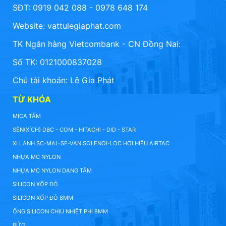
SĐT: 0919 042 088 - 0978 648 174
Website:
vattulegiaphat.com
TK Ngân hàng Vietcombank - CN Đồng Nai:
Số TK: 0121000837028
Chủ tài khoản: Lê Gia Phát
TỪ KHÓA
MICA TẤM
SÊN(XÍCH) DBC - COM - HITACHI - DID - STAR
XI LANH SC-MAL-SE-VAN SOLENOI-LỌC HƠI HIỆU AIRTAC
NHỰA MC NYLON
NHỰA MC NYLON DẠNG TẤM
SILICON XỐP ĐỎ
SILICON XỐP ĐỎ 8MM
ỐNG SILICON CHỊU NHIỆT PHI 8MM
RỬQ