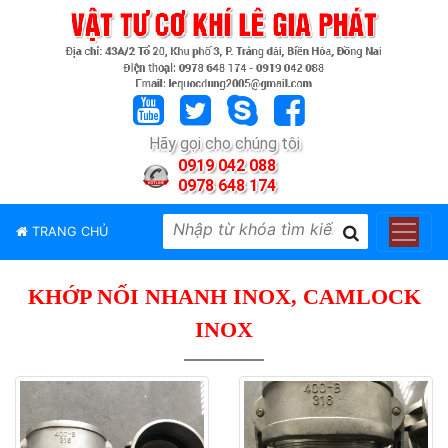
TRANG
CHỦ
GIỚI
Hãy gọi cho chúng tôi
THIỆU
0919 042 088
0978 648 174
SẢN
PHẨM
TRANG CHỦ
THƯƠNG
HIỆU
KHỚP NỐI NHANH INOX, CAMLOCK
TIN
TỨC
INOX
LIÊN
HỆ