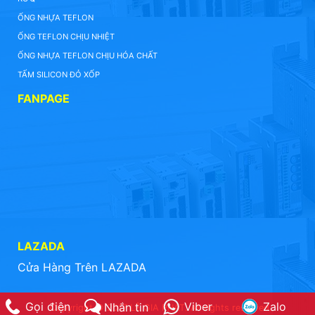
ỐNG NHỰA TEFLON
ỐNG TEFLON CHỊU NHIỆT
ỐNG NHỰA TEFLON CHỊU HÓA CHẤT
TẤM SILICON ĐỎ XỐP
FANPAGE
LAZADA
Cửa Hàng Trên LAZADA
Gọi điện
Viber
Zalo
Nhắn tin
Copyright © 2017 LÊ GIA PHÁT. All rights reserved.