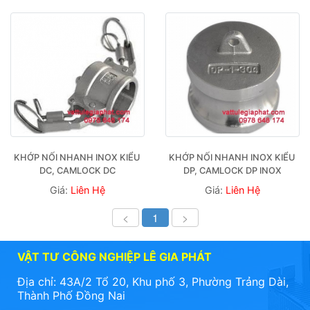
KHỚP NỐI NHANH INOX KIỂU 
KHỚP NỐI NHANH INOX KIỂU 
DC, CAMLOCK DC
DP, CAMLOCK DP INOX
Giá:
Liên Hệ
Giá:
Liên Hệ
<
1
>
VẬT TƯ CÔNG NGHIỆP LÊ GIA PHÁT
Địa chỉ: 43A/2 Tổ 20, Khu phố 3, Phường Trảng Dài,
Thành Phố Đồng Nai