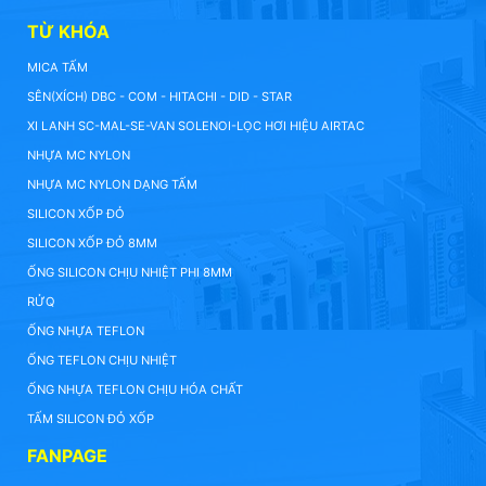
TỪ KHÓA
MICA TẤM
SÊN(XÍCH) DBC - COM - HITACHI - DID - STAR
XI LANH SC-MAL-SE-VAN SOLENOI-LỌC HƠI HIỆU AIRTAC
NHỰA MC NYLON
NHỰA MC NYLON DẠNG TẤM
SILICON XỐP ĐỎ
SILICON XỐP ĐỎ 8MM
ỐNG SILICON CHỊU NHIỆT PHI 8MM
RỬQ
ỐNG NHỰA TEFLON
ỐNG TEFLON CHỊU NHIỆT
ỐNG NHỰA TEFLON CHỊU HÓA CHẤT
TẤM SILICON ĐỎ XỐP
FANPAGE