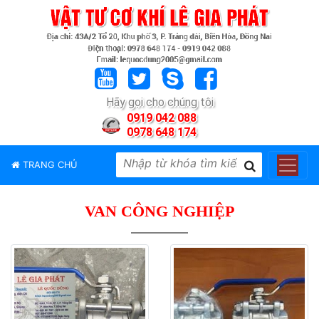
TRANG
CHỦ
GIỚI
Hãy gọi cho chúng tôi
THIỆU
0919 042 088
0978 648 174
SẢN
PHẨM
TRANG CHỦ
THƯƠNG
HIỆU
VAN CÔNG NGHIỆP
TIN
TỨC
LIÊN
HỆ