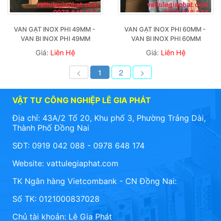
VAN GẠT INOX PHI 49MM - 
VAN GẠT INOX PHI 60MM - 
VAN BI INOX PHI 49MM
VAN BI INOX PHI 60MM
Giá:
Liên Hệ
Giá:
Liên Hệ
<
1
2
>
VẬT TƯ CÔNG NGHIỆP LÊ GIA PHÁT
Địa chỉ: 43A/2 Tổ 20, Khu phố 3, Phường Trảng Dài,
Thành Phố Đồng Nai
SĐT: 0919 042 088 - 0978 648 174
Website:
vattulegiaphat.com
TK Ngân hàng Vietcombank - CN Đồng Nai:
Số TK: 0121000837028
Chủ tài khoản: Lê Gia Phát