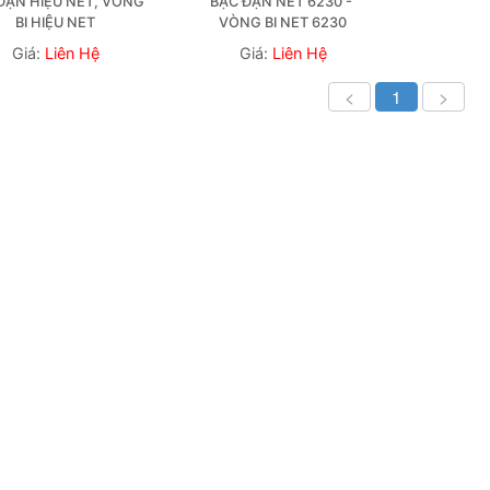
ĐẠN HIỆU NET, VÒNG 
BẠC ĐẠN NET 6230 - 
BI HIỆU NET
VÒNG BI NET 6230
Giá:
Liên Hệ
Giá:
Liên Hệ
<
1
>