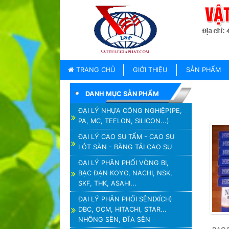
TRANG
CHỦ
GIỚI
TRANG CHỦ
GIỚI THIỆU
SẢN PHẨM
THIỆU
DANH MỤC SẢN PHẨM
SẢN
PHẨM
ĐẠI LÝ NHỰA CÔNG NGHIỆP(PE,
PA, MC, TEFLON, SILICON...)
THƯƠNG
HIỆU
ĐẠI LÝ CAO SU TẤM - CAO SU
LÓT SÀN - BĂNG TẢI CAO SU
TIN
TỨC
ĐẠI LÝ PHÂN PHỐI VÒNG BI,
BẠC ĐẠN KOYO, NACHI, NSK,
LIÊN
SKF, THK, ASAHI...
HỆ
ĐẠI LÝ PHÂN PHỐI SÊN(XÍCH)
DBC, OCM, HITACHI, STAR...
NHÔNG SÊN, ĐĨA SÊN