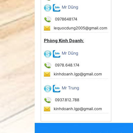
Mr Dũng
0978648174
lequocdung2005@gmail.com
Phòng Kinh Doanh:
Mr Dũng
0978.648.174
kinhdoanh.lgp@gmail.com
Mr Trung
0937.812.788
kinhdoanh.lgp@gmail.com