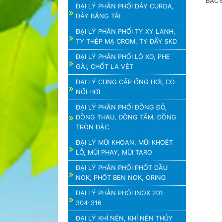
BẠC 
ĐẠI LÝ PHÂN PHỐI DÂY CUROA,
DÂY BĂNG TẢI
ĐẠI LÝ PHÂN PHỐI TY XY LANH,
TY THÉP MẠ CROM, TY ĐẨY SKD
ĐẠI LÝ PHÂN PHỐI LÒ XO, PHE
GÀI, CHỐT LA VÉT
ĐẠI LÝ CUNG CẤP ỐNG HƠI, CO
NỐI HƠI
ĐẠI LÝ PHÂN PHỐI ĐỒNG ĐỎ,
ĐỒNG THAU, ĐỒNG TẤM, ĐỒNG
TRÒN ĐẶC
ĐẠI LÝ MŨI KHOAN, MŨI KHOÉT
LỖ, MŨI PHAY, MŨI TARO
ĐẠI LÝ PHÂN PHỐI PHỐT DẦU
NOK, PHỐT BEN NOK, ORING
ĐẠI LÝ PHÂN PHỐI INOX 201-
304-316
ĐẠI LÝ KHÍ NÉN, KHÍ NÉN THỦY