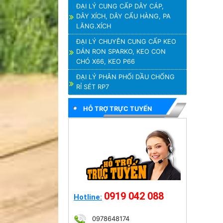
ĐẠI LÝ CUNG CẤP DÂY CÁP,
DÂY XÍCH, DÂY CẨU HÀNG, PA
LĂNG.XÍCH
ĐẠI LÝ CHUYÊN CUNG CẤP KEO
DÁN RON SPARKO, KEO CON
CHÓ X66, KEO P66
ĐẠI LÝ PHÂN PHỐI DẦU CHỐNG
RỈ SÉT RP7
HỖ TRỢ TRỰC TUYẾN
0919 042 088
Hotline:
0978648174