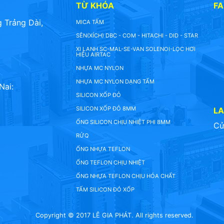
TỪ KHÓA
F
 Trảng Dài,
MICA TẤM
SÊN(XÍCH) DBC - COM - HITACHI - DID - STAR
XI LANH SC-MAL-SE-VAN SOLENOI-LỌC HƠI
HIỆU AIRTAC
NHỰA MC NYLON
NHỰA MC NYLON DẠNG TẤM
Nai:
SILICON XỐP ĐỎ
SILICON XỐP ĐỎ 8MM
L
ỐNG SILICON CHỊU NHIỆT PHI 8MM
Cử
RỬQ
ỐNG NHỰA TEFLON
ỐNG TEFLON CHỊU NHIỆT
ỐNG NHỰA TEFLON CHỊU HÓA CHẤT
TẤM SILICON ĐỎ XỐP
Copyright © 2017 LÊ GIA PHÁT. All rights reserved.