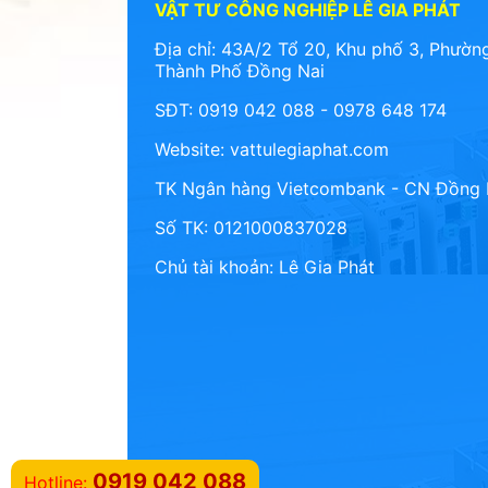
VẬT TƯ CÔNG NGHIỆP LÊ GIA PHÁT
Địa chỉ: 43A/2 Tổ 20, Khu phố 3, Phường
Thành Phố Đồng Nai
SĐT: 0919 042 088 - 0978 648 174
Website:
vattulegiaphat.com
TK Ngân hàng Vietcombank - CN Đồng 
Số TK: 0121000837028
Chủ tài khoản: Lê Gia Phát
0919 042 088
Hotline: