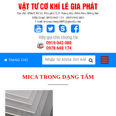
TRANG
CHỦ
GIỚI
Hãy gọi cho chúng tôi
THIỆU
0919 042 088
0978 648 174
SẢN
PHẨM
TRANG CHỦ
THƯƠNG
HIỆU
MICA TRONG DẠNG TẤM
TIN
TỨC
LIÊN
HỆ