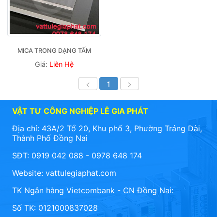
MICA TRONG DẠNG TẤM
Giá:
Liên Hệ
<
1
>
VẬT TƯ CÔNG NGHIỆP LÊ GIA PHÁT
Địa chỉ: 43A/2 Tổ 20, Khu phố 3, Phường Trảng Dài,
Thành Phố Đồng Nai
SĐT: 0919 042 088 - 0978 648 174
Website:
vattulegiaphat.com
TK Ngân hàng Vietcombank - CN Đồng Nai:
Số TK: 0121000837028