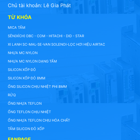
Chủ tài khoản: Lê Gia Phát
TỪ KHÓA
MICA TẤM
SÊN(XÍCH) DBC - COM - HITACHI - DID - STAR
XI LANH SC-MAL-SE-VAN SOLENOI-LỌC HƠI HIỆU AIRTAC
NHỰA MC NYLON
NHỰA MC NYLON DẠNG TẤM
SILICON XỐP ĐỎ
SILICON XỐP ĐỎ 8MM
ỐNG SILICON CHỊU NHIỆT PHI 8MM
RỬQ
ỐNG NHỰA TEFLON
ỐNG TEFLON CHỊU NHIỆT
ỐNG NHỰA TEFLON CHỊU HÓA CHẤT
TẤM SILICON ĐỎ XỐP
FANPAGE