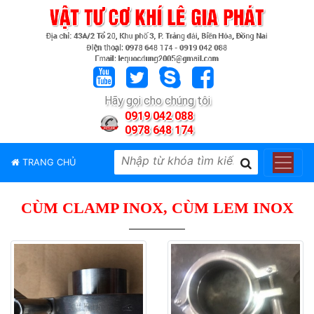
TRANG
CHỦ
GIỚI
Hãy gọi cho chúng tôi
THIỆU
0919 042 088
0978 648 174
SẢN
PHẨM
TRANG CHỦ
THƯƠNG
HIỆU
CÙM CLAMP INOX, CÙM LEM INOX
TIN
TỨC
LIÊN
HỆ