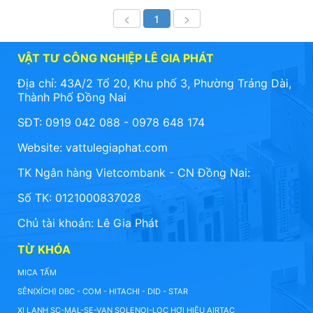
<
1
>
VẬT TƯ CÔNG NGHIỆP LÊ GIA PHÁT
Địa chỉ: 43A/2 Tổ 20, Khu phố 3, Phường Trảng Dài,
Thành Phố Đồng Nai
SĐT: 0919 042 088 - 0978 648 174
Website:
vattulegiaphat.com
TK Ngân hàng Vietcombank - CN Đồng Nai:
Số TK: 0121000837028
Chủ tài khoản: Lê Gia Phát
TỪ KHÓA
MICA TẤM
SÊN(XÍCH) DBC - COM - HITACHI - DID - STAR
XI LANH SC-MAL-SE-VAN SOLENOI-LỌC HƠI HIỆU AIRTAC