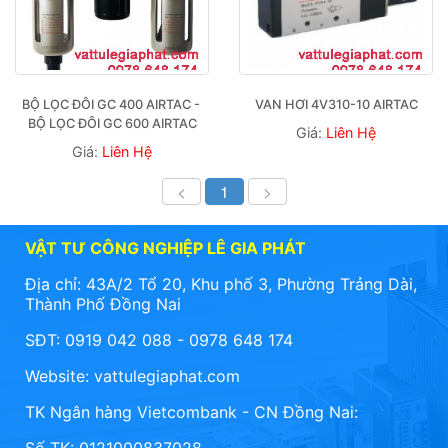
BỘ LỌC ĐÔI GC 400 AIRTAC - 
VAN HƠI 4V310-10 AIRTAC
BỘ LỌC ĐÔI GC 600 AIRTAC
Giá:
Liên Hệ
Giá:
Liên Hệ
<
1
>
VẬT TƯ CÔNG NGHIỆP LÊ GIA PHÁT
Địa chỉ: 43A/2 Tổ 20, Khu phố 3, Phường Trảng Dài,
Thành Phố Đồng Nai
SĐT: 0919 042 088 - 0978 648 174
Website:
vattulegiaphat.com
TK Ngân hàng Vietcombank - CN Đồng Nai: