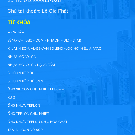
Số TK: 0121000837028
Chủ tài khoản: Lê Gia Phát
TỪ KHÓA
MICA TẤM
SÊN(XÍCH) DBC - COM - HITACHI - DID - STAR
XI LANH SC-MAL-SE-VAN SOLENOI-LỌC HƠI HIỆU AIRTAC
NHỰA MC NYLON
NHỰA MC NYLON DẠNG TẤM
SILICON XỐP ĐỎ
SILICON XỐP ĐỎ 8MM
ỐNG SILICON CHỊU NHIỆT PHI 8MM
RỬQ
ỐNG NHỰA TEFLON
ỐNG TEFLON CHỊU NHIỆT
ỐNG NHỰA TEFLON CHỊU HÓA CHẤT
TẤM SILICON ĐỎ XỐP