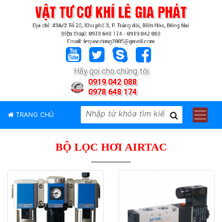
TRANG
CHỦ
GIỚI
Hãy gọi cho chúng tôi
THIỆU
0919 042 088
0978 648 174
SẢN
PHẨM
TRANG CHỦ
THƯƠNG
HIỆU
BỘ LỌC HƠI AIRTAC
TIN
TỨC
LIÊN
HỆ