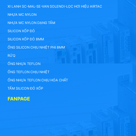
XI LANH SC-MAL-SE-VAN SOLENOI-LỌC HƠI HIỆU AIRTAC
NHỰA MC NYLON
NHỰA MC NYLON DẠNG TẤM
SILICON XỐP ĐỎ
SILICON XỐP ĐỎ 8MM
ỐNG SILICON CHỊU NHIỆT PHI 8MM
RỬQ
ỐNG NHỰA TEFLON
ỐNG TEFLON CHỊU NHIỆT
ỐNG NHỰA TEFLON CHỊU HÓA CHẤT
TẤM SILICON ĐỎ XỐP
FANPAGE