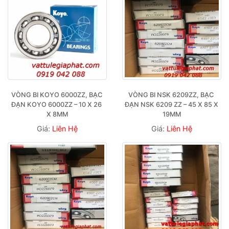
VÒNG BI KOYO 6000ZZ, BẠC 
VÒNG BI NSK 6209ZZ, BẠC 
ĐẠN KOYO 6000ZZ – 10 X 26 
ĐẠN NSK 6209 ZZ – 45 X 85 X 
X 8MM
19MM
Giá:
Liên Hệ
Giá:
Liên Hệ