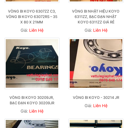
 VÒNG BI KOYO 6307ZZ C3, 
VÒNG BI NHẬT HIỆU KOYO 
VÒNG BI KOYO 63072RS – 35 
6311ZZ, BẠC ĐẠN NHẬT 
X 80 X 21MM 
KOYO 6311ZZ GIÁ RẺ
Giá:
Liên Hệ
Giá:
Liên Hệ
VÒNG BI KOYO 30209JR, 
VÒNG BI KOYO - 30214 JR
BẠC ĐẠN KOYO 30209JR
Giá:
Liên Hệ
Giá:
Liên Hệ