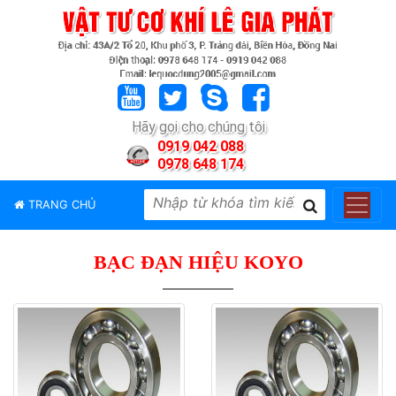
TRANG
CHỦ
GIỚI
Hãy gọi cho chúng tôi
THIỆU
0919 042 088
0978 648 174
SẢN
PHẨM
TRANG CHỦ
THƯƠNG
HIỆU
BẠC ĐẠN HIỆU KOYO
TIN
TỨC
LIÊN
HỆ