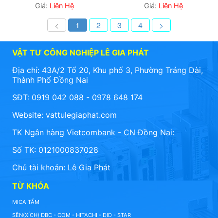
Giá:
Liên Hệ
Giá:
Liên Hệ
<
1
2
3
4
>
VẬT TƯ CÔNG NGHIỆP LÊ GIA PHÁT
Địa chỉ: 43A/2 Tổ 20, Khu phố 3, Phường Trảng Dài,
Thành Phố Đồng Nai
SĐT: 0919 042 088 - 0978 648 174
Website:
vattulegiaphat.com
TK Ngân hàng Vietcombank - CN Đồng Nai:
Số TK: 0121000837028
Chủ tài khoản: Lê Gia Phát
TỪ KHÓA
MICA TẤM
SÊN(XÍCH) DBC - COM - HITACHI - DID - STAR