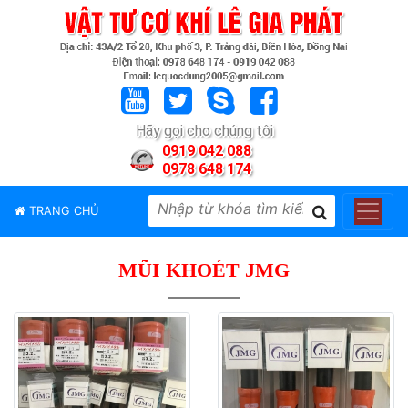
TRANG
CHỦ
GIỚI
Hãy gọi cho chúng tôi
THIỆU
0919 042 088
0978 648 174
SẢN
PHẨM
TRANG CHỦ
THƯƠNG
HIỆU
MŨI KHOÉT JMG
TIN
TỨC
LIÊN
HỆ