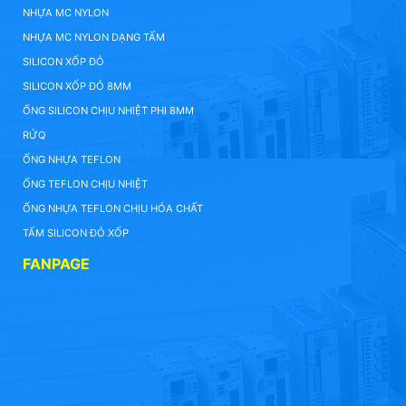
NHỰA MC NYLON
NHỰA MC NYLON DẠNG TẤM
SILICON XỐP ĐỎ
SILICON XỐP ĐỎ 8MM
ỐNG SILICON CHỊU NHIỆT PHI 8MM
RỬQ
ỐNG NHỰA TEFLON
ỐNG TEFLON CHỊU NHIỆT
ỐNG NHỰA TEFLON CHỊU HÓA CHẤT
TẤM SILICON ĐỎ XỐP
FANPAGE