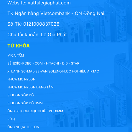
Website:
vattulegiaphat.com
TK Ngân hàng Vietcombank - CN Đồng Nai:
Số TK: 0121000837028
Chủ tài khoản: Lê Gia Phát
TỪ KHÓA
MICA TẤM
SÊN(XÍCH) DBC - COM - HITACHI - DID - STAR
XI LANH SC-MAL-SE-VAN SOLENOI-LỌC HƠI HIỆU AIRTAC
NHỰA MC NYLON
NHỰA MC NYLON DẠNG TẤM
SILICON XỐP ĐỎ
SILICON XỐP ĐỎ 8MM
ỐNG SILICON CHỊU NHIỆT PHI 8MM
RỬQ
ỐNG NHỰA TEFLON