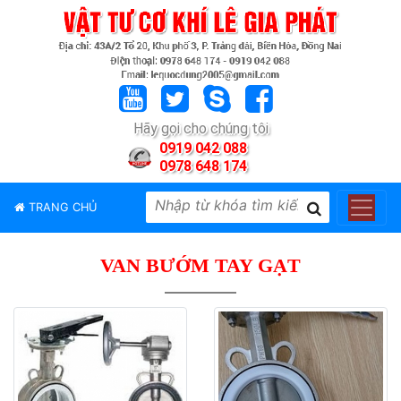
TRANG
CHỦ
GIỚI
Hãy gọi cho chúng tôi
THIỆU
0919 042 088
0978 648 174
SẢN
PHẨM
TRANG CHỦ
THƯƠNG
HIỆU
VAN BƯỚM TAY GẠT
TIN
TỨC
LIÊN
HỆ