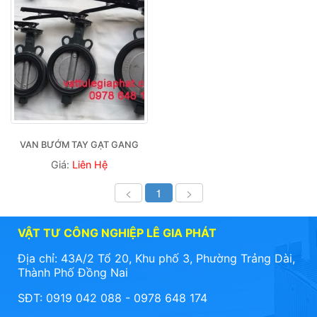
VAN BƯỚM TAY GẠT GANG
Giá:
Liên Hệ
<
1
>
VẬT TƯ CÔNG NGHIỆP LÊ GIA PHÁT
Địa chỉ: 43A/2 Tổ 20, Khu phố 3, Phường Trảng Dài,
Thành Phố Đồng Nai
SĐT: 0919 042 088 - 0978 648 174