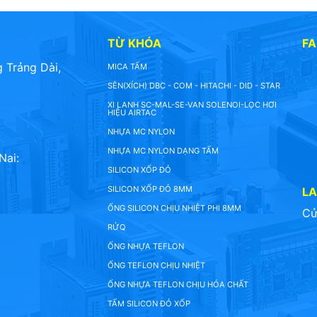
TỪ KHÓA
F
 Trảng Dài,
MICA TẤM
SÊN(XÍCH) DBC - COM - HITACHI - DID - STAR
XI LANH SC-MAL-SE-VAN SOLENOI-LỌC HƠI
HIỆU AIRTAC
NHỰA MC NYLON
NHỰA MC NYLON DẠNG TẤM
Nai:
SILICON XỐP ĐỎ
SILICON XỐP ĐỎ 8MM
L
ỐNG SILICON CHỊU NHIỆT PHI 8MM
Cử
RỬQ
ỐNG NHỰA TEFLON
ỐNG TEFLON CHỊU NHIỆT
ỐNG NHỰA TEFLON CHỊU HÓA CHẤT
TẤM SILICON ĐỎ XỐP