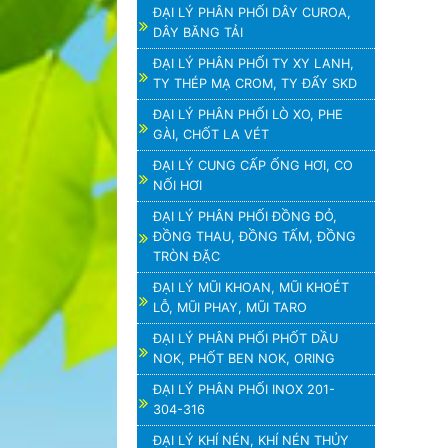
ĐẠI LÝ PHÂN PHỐI DÂY CUROA,
DÂY BĂNG TẢI
ĐẠI LÝ PHÂN PHỐI TY XY LANH,
TY THÉP MẠ CROM, TY ĐẨY SKD
ĐẠI LÝ PHÂN PHỐI LÒ XO, PHE
GÀI, CHỐT LA VÉT
ĐẠI LÝ CUNG CẤP ỐNG HƠI, CO
NỐI HƠI
ĐẠI LÝ PHÂN PHỐI ĐỒNG ĐỎ,
ĐỒNG THAU, ĐỒNG TẤM, ĐỒNG
TRÒN ĐẶC
ĐẠI LÝ MŨI KHOAN, MŨI KHOÉT
LỖ, MŨI PHAY, MŨI TARO
ĐẠI LÝ PHÂN PHỐI PHỐT DẦU
NOK, PHỐT BEN NOK, ORING
ĐẠI LÝ PHÂN PHỐI INOX 201-
304-316
ĐẠI LÝ KHÍ NÉN, KHÍ NÉN THỦY