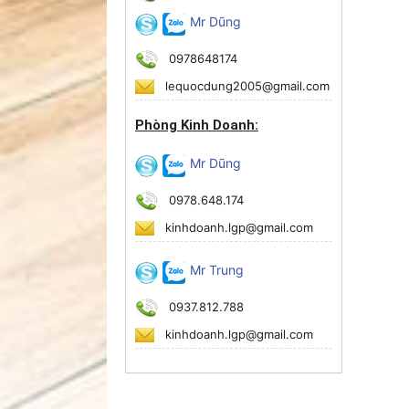
Mr Dũng
0978648174
lequocdung2005@gmail.com
Phòng Kinh Doanh:
Mr Dũng
0978.648.174
kinhdoanh.lgp@gmail.com
Mr Trung
0937.812.788
kinhdoanh.lgp@gmail.com