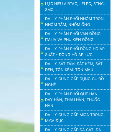
LỰC HIỆU AIRTAC, JELPC, STNC,
SMC...
ĐẠI LÝ PHÂN PHỐI NHÔM TRÒN,
NHÔM TẤM, NHÔM ỐNG
ĐẠI LÝ PHÂN PHỐI VAN ĐỒNG
ITALIA VÀ PHỤ KIỆN ĐỒNG
ĐẠI LÝ PHÂN PHỐI ĐỒNG HỒ ÁP
SUẤT - ĐỒNG HỒ ÁP LỰC
ĐẠI LÝ SẮT TẤM, SẮT KẼM, SẮT
ĐEN, TÔN KẼM, TÔN MÀU
ĐẠI LÝ CUNG CẤP DỤNG CỤ ĐỒ
NGHỀ
ĐẠI LÝ PHÂN PHỐI QUE HÀN,
DÂY HÀN, THAU HÀN, THUỐC
HÀN
ĐẠI LÝ CUNG CẤP MICA TRONG,
MICA ĐỤC
ĐẠI LÝ CUNG CẤP ĐÁ CẮT, ĐÁ