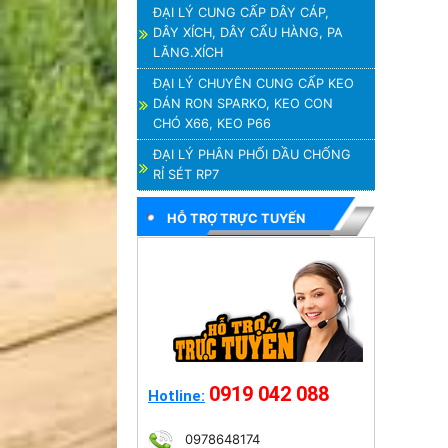
ĐẠI LÝ CUNG CẤP DÂY CÁP,
DÂY XÍCH, DÂY CẨU HÀNG, PA
LĂNG.XÍCH
ĐẠI LÝ CHUYÊN CUNG CẤP KEO
DÁN RON SPARKO, KEO CON
CHÓ X66, KEO P66
ĐẠI LÝ PHÂN PHỐI DẦU CHỐNG
RỈ SÉT RP7
HỖ TRỢ TRỰC TUYẾN
0919 042 088
Hotline:
0978648174