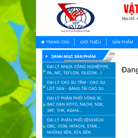
TRANG
CHỦ
GIỚI
TRANG CHỦ
GIỚI THIỆU
SẢN PHẨM
THIỆU
DANH MỤC SẢN PHẨM
SẢN
PHẨM
ĐẠI LÝ NHỰA CÔNG NGHIỆP(PE,
Đang
PA, MC, TEFLON, SILICON...)
THƯƠNG
HIỆU
ĐẠI LÝ CAO SU TẤM - CAO SU
LÓT SÀN - BĂNG TẢI CAO SU
TIN
TỨC
ĐẠI LÝ PHÂN PHỐI VÒNG BI,
BẠC ĐẠN KOYO, NACHI, NSK,
LIÊN
SKF, THK, ASAHI...
HỆ
ĐẠI LÝ PHÂN PHỐI SÊN(XÍCH)
DBC, OCM, HITACHI, STAR...
NHÔNG SÊN, ĐĨA SÊN