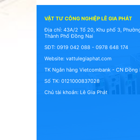
VẬT TƯ CÔNG NGHIỆP LÊ GIA PHÁT
Địa chỉ: 43A/2 Tổ 20, Khu phố 3, Phường
Thành Phố Đồng Nai
SĐT: 0919 042 088 - 0978 648 174
Website:
vattulegiaphat.com
TK Ngân hàng Vietcombank - CN Đồng 
Số TK: 0121000837028
Chủ tài khoản: Lê Gia Phát