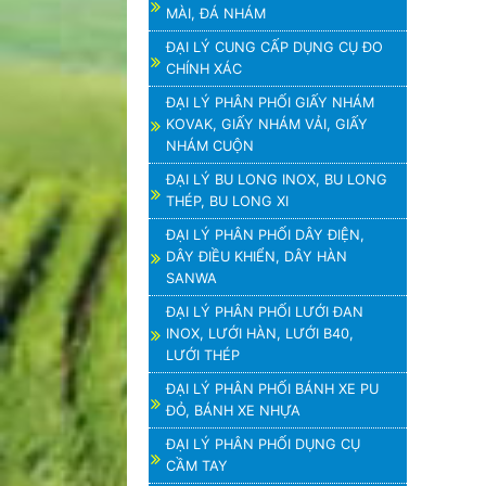
MÀI, ĐÁ NHÁM
ĐẠI LÝ CUNG CẤP DỤNG CỤ ĐO
CHÍNH XÁC
ĐẠI LÝ PHÂN PHỐI GIẤY NHÁM
KOVAK, GIẤY NHÁM VẢI, GIẤY
NHÁM CUỘN
ĐẠI LÝ BU LONG INOX, BU LONG
THÉP, BU LONG XI
ĐẠI LÝ PHÂN PHỐI DÂY ĐIỆN,
DÂY ĐIỀU KHIỂN, DÂY HÀN
SANWA
ĐẠI LÝ PHÂN PHỐI LƯỚI ĐAN
INOX, LƯỚI HÀN, LƯỚI B40,
LƯỚI THÉP
ĐẠI LÝ PHÂN PHỐI BÁNH XE PU
ĐỎ, BÁNH XE NHỰA
ĐẠI LÝ PHÂN PHỐI DỤNG CỤ
CẦM TAY