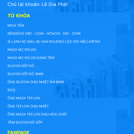
Chủ tài khoản: Lê Gia Phát
TỪ KHÓA
MICA TẤM
SÊN(XÍCH) DBC - COM - HITACHI - DID - STAR
XI LANH SC-MAL-SE-VAN SOLENOI-LỌC HƠI HIỆU AIRTAC
NHỰA MC NYLON
NHỰA MC NYLON DẠNG TẤM
SILICON XỐP ĐỎ
SILICON XỐP ĐỎ 8MM
ỐNG SILICON CHỊU NHIỆT PHI 8MM
RỬQ
ỐNG NHỰA TEFLON
ỐNG TEFLON CHỊU NHIỆT
ỐNG NHỰA TEFLON CHỊU HÓA CHẤT
TẤM SILICON ĐỎ XỐP
FANPAGE