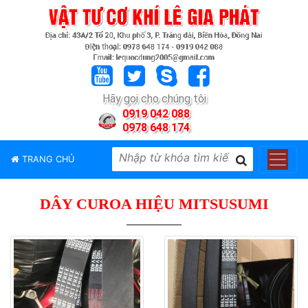
TRANG
CHỦ
GIỚI
Hãy gọi cho chúng tôi
THIỆU
0919 042 088
0978 648 174
SẢN
PHẨM
TRANG CHỦ
THƯƠNG
HIỆU
DÂY CUROA HIỆU MITSUSUMI
TIN
TỨC
LIÊN
HỆ