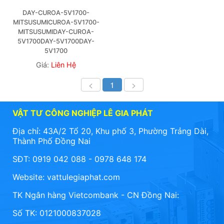
DAY-CUROA-5V1700-
MITSUSUMICUROA-5V1700-
MITSUSUMIDAY-CUROA-
5V1700DAY-5V1700DAY-
5V1700
Giá:
Liên Hệ
<
1
>
VẬT TƯ CÔNG NGHIỆP LÊ GIA PHÁT
Địa chỉ: 43A/2 Tổ 20, Khu phố 3, Phường Trảng Dài,
Thành Phố Đồng Nai
SĐT: 0919 042 088 - 0978 648 174
Website:
vattulegiaphat.com
TK Ngân hàng Vietcombank - CN Đồng Nai:
Số TK: 0121000837028