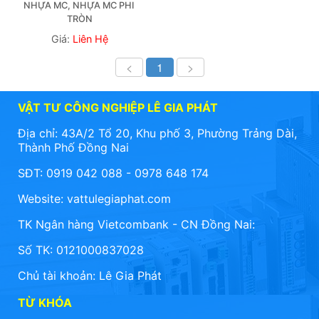
NHỰA MC, NHỰA MC PHI 
TRÒN
Giá:
Liên Hệ
<
1
>
VẬT TƯ CÔNG NGHIỆP LÊ GIA PHÁT
Địa chỉ: 43A/2 Tổ 20, Khu phố 3, Phường Trảng Dài,
Thành Phố Đồng Nai
SĐT: 0919 042 088 - 0978 648 174
Website:
vattulegiaphat.com
TK Ngân hàng Vietcombank - CN Đồng Nai:
Số TK: 0121000837028
Chủ tài khoản: Lê Gia Phát
TỪ KHÓA