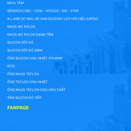
MICA TẤM
SÊN(XÍCH) DBC - COM - HITACHI - DID - STAR
XI LANH SC-MAL-SE-VAN SOLENOI-LỌC HƠI HIỆU AIRTAC
NHỰA MC NYLON
NHỰA MC NYLON DẠNG TẤM
SILICON XỐP ĐỎ
SILICON XỐP ĐỎ 8MM
ỐNG SILICON CHỊU NHIỆT PHI 8MM
RỬQ
ỐNG NHỰA TEFLON
ỐNG TEFLON CHỊU NHIỆT
ỐNG NHỰA TEFLON CHỊU HÓA CHẤT
TẤM SILICON ĐỎ XỐP
FANPAGE