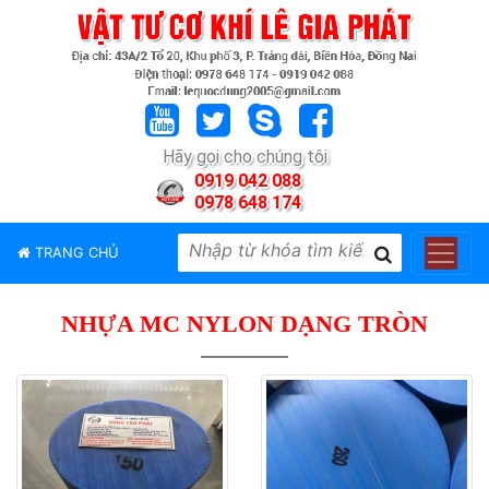
TRANG
CHỦ
GIỚI
Hãy gọi cho chúng tôi
THIỆU
0919 042 088
0978 648 174
SẢN
PHẨM
TRANG CHỦ
THƯƠNG
HIỆU
NHỰA MC NYLON DẠNG TRÒN
TIN
TỨC
LIÊN
HỆ