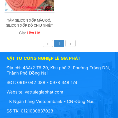
TẤM SILICON XỐP MÀU ĐỎ, 
SILICON XỐP ĐỎ CHỊU NHIỆT
Giá:
Liên Hệ
<
1
>
VẬT TƯ CÔNG NGHIỆP LÊ GIA PHÁT
Địa chỉ: 43A/2 Tổ 20, Khu phố 3, Phường Trảng Dài,
Thành Phố Đồng Nai
SĐT: 0919 042 088 - 0978 648 174
Website:
vattulegiaphat.com
TK Ngân hàng Vietcombank - CN Đồng Nai:
Số TK: 0121000837028