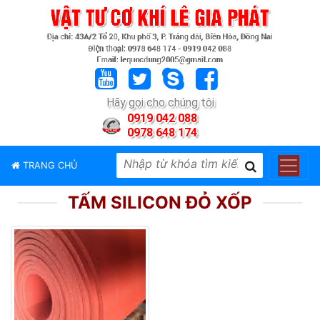
TRANG
CHỦ
GIỚI
Hãy gọi cho chúng tôi
THIỆU
0919 042 088
0978 648 174
SẢN
PHẨM
TRANG CHỦ
THƯƠNG
HIỆU
TẤM SILICON ĐỎ XỐP
TIN
TỨC
LIÊN
HỆ