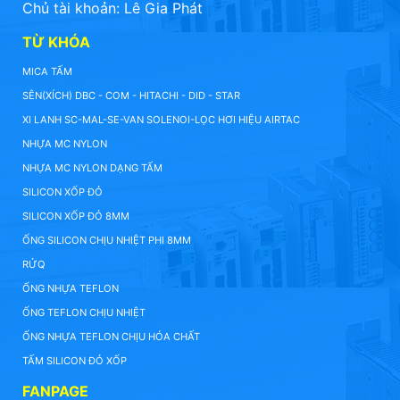
Chủ tài khoản: Lê Gia Phát
TỪ KHÓA
MICA TẤM
SÊN(XÍCH) DBC - COM - HITACHI - DID - STAR
XI LANH SC-MAL-SE-VAN SOLENOI-LỌC HƠI HIỆU AIRTAC
NHỰA MC NYLON
NHỰA MC NYLON DẠNG TẤM
SILICON XỐP ĐỎ
SILICON XỐP ĐỎ 8MM
ỐNG SILICON CHỊU NHIỆT PHI 8MM
RỬQ
ỐNG NHỰA TEFLON
ỐNG TEFLON CHỊU NHIỆT
ỐNG NHỰA TEFLON CHỊU HÓA CHẤT
TẤM SILICON ĐỎ XỐP
FANPAGE