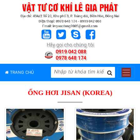
TRANG
CHỦ
GIỚI
Hãy gọi cho chúng tôi
THIỆU
0919 042 088
0978 648 174
SẢN
PHẨM
TRANG CHỦ
THƯƠNG
HIỆU
ỐNG HƠI JISAN (KOREA)
TIN
TỨC
LIÊN
HỆ