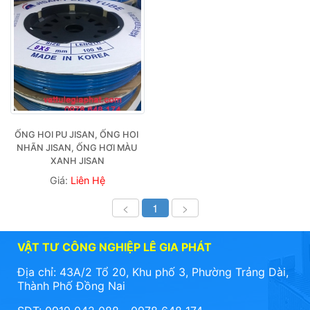
ỐNG HOI PU JISAN, ỐNG HOI 
NHÃN JISAN, ỐNG HƠI MÀU 
XANH JISAN
Giá:
Liên Hệ
<
1
>
VẬT TƯ CÔNG NGHIỆP LÊ GIA PHÁT
Địa chỉ: 43A/2 Tổ 20, Khu phố 3, Phường Trảng Dài,
Thành Phố Đồng Nai