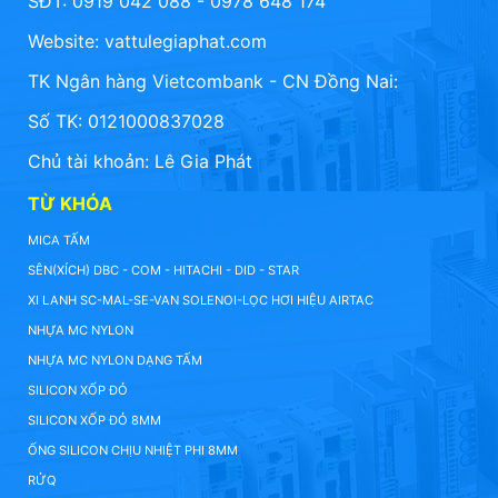
SĐT: 0919 042 088 - 0978 648 174
Website:
vattulegiaphat.com
TK Ngân hàng Vietcombank - CN Đồng Nai:
Số TK: 0121000837028
Chủ tài khoản: Lê Gia Phát
TỪ KHÓA
MICA TẤM
SÊN(XÍCH) DBC - COM - HITACHI - DID - STAR
XI LANH SC-MAL-SE-VAN SOLENOI-LỌC HƠI HIỆU AIRTAC
NHỰA MC NYLON
NHỰA MC NYLON DẠNG TẤM
SILICON XỐP ĐỎ
SILICON XỐP ĐỎ 8MM
ỐNG SILICON CHỊU NHIỆT PHI 8MM
RỬQ