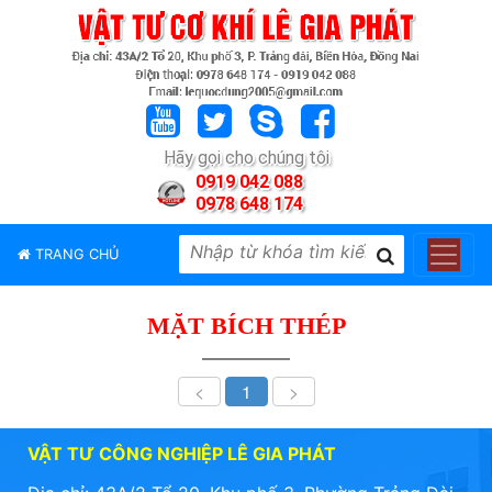
TRANG
CHỦ
GIỚI
Hãy gọi cho chúng tôi
THIỆU
0919 042 088
0978 648 174
SẢN
PHẨM
TRANG CHỦ
THƯƠNG
HIỆU
MẶT BÍCH THÉP
TIN
TỨC
<
1
>
LIÊN
HỆ
VẬT TƯ CÔNG NGHIỆP LÊ GIA PHÁT