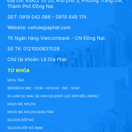
Địa chỉ: 43A/2 Tổ 20, Khu phố 3, Phường Trảng Dài,
Thành Phố Đồng Nai
SĐT: 0919 042 088 - 0978 648 174
Website:
vattulegiaphat.com
TK Ngân hàng Vietcombank - CN Đồng Nai:
Số TK: 0121000837028
Chủ tài khoản: Lê Gia Phát
TỪ KHÓA
MICA TẤM
SÊN(XÍCH) DBC - COM - HITACHI - DID - STAR
XI LANH SC-MAL-SE-VAN SOLENOI-LỌC HƠI HIỆU AIRTAC
NHỰA MC NYLON
NHỰA MC NYLON DẠNG TẤM
SILICON XỐP ĐỎ
SILICON XỐP ĐỎ 8MM