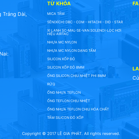
TỪ KHÓA
F
 Trảng Dài,
MICA TẤM
SÊN(XÍCH) DBC - COM - HITACHI - DID - STAR
XI LANH SC-MAL-SE-VAN SOLENOI-LỌC HƠI
HIỆU AIRTAC
NHỰA MC NYLON
NHỰA MC NYLON DẠNG TẤM
Nai:
SILICON XỐP ĐỎ
SILICON XỐP ĐỎ 8MM
L
ỐNG SILICON CHỊU NHIỆT PHI 8MM
Cử
RỬQ
ỐNG NHỰA TEFLON
ỐNG TEFLON CHỊU NHIỆT
ỐNG NHỰA TEFLON CHỊU HÓA CHẤT
TẤM SILICON ĐỎ XỐP
Copyright © 2017 LÊ GIA PHÁT. All rights reserved.