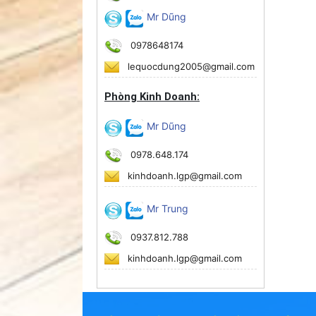
Mr Dũng
0978648174
lequocdung2005@gmail.com
Phòng Kinh Doanh:
Mr Dũng
0978.648.174
kinhdoanh.lgp@gmail.com
Mr Trung
0937.812.788
kinhdoanh.lgp@gmail.com