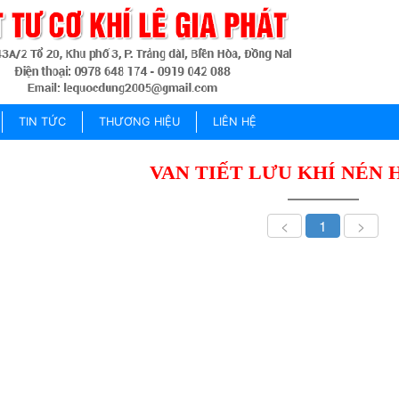
TIN TỨC
THƯƠNG HIỆU
LIÊN HỆ
VAN TIẾT LƯU KHÍ NÉN 
<
1
>