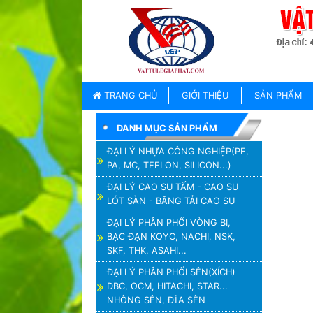
TRANG
CHỦ
GIỚI
TRANG CHỦ
GIỚI THIỆU
SẢN PHẨM
THIỆU
DANH MỤC SẢN PHẨM
SẢN
PHẨM
ĐẠI LÝ NHỰA CÔNG NGHIỆP(PE,
PA, MC, TEFLON, SILICON...)
THƯƠNG
HIỆU
ĐẠI LÝ CAO SU TẤM - CAO SU
LÓT SÀN - BĂNG TẢI CAO SU
TIN
TỨC
ĐẠI LÝ PHÂN PHỐI VÒNG BI,
BẠC ĐẠN KOYO, NACHI, NSK,
LIÊN
SKF, THK, ASAHI...
HỆ
ĐẠI LÝ PHÂN PHỐI SÊN(XÍCH)
DBC, OCM, HITACHI, STAR...
NHÔNG SÊN, ĐĨA SÊN