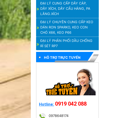
ĐẠI LÝ CUNG CẤP DÂY CÁP,
DÂY XÍCH, DÂY CẨU HÀNG, PA
LĂNG.XÍCH
ĐẠI LÝ CHUYÊN CUNG CẤP KEO
DÁN RON SPARKO, KEO CON
CHÓ X66, KEO P66
ĐẠI LÝ PHÂN PHỐI DẦU CHỐNG
RỈ SÉT RP7
HỖ TRỢ TRỰC TUYẾN
0919 042 088
Hotline:
0978648174