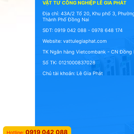
VẬT TƯ CÔNG NGHIỆP LÊ GIA PHÁT
Địa chỉ: 43A/2 Tổ 20, Khu phố 3, Phường
Thành Phố Đồng Nai
SĐT: 0919 042 088 - 0978 648 174
Website:
vattulegiaphat.com
TK Ngân hàng Vietcombank - CN Đồng 
Số TK: 0121000837028
Chủ tài khoản: Lê Gia Phát
0919 042 088
Hotline: