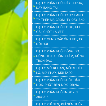
ĐẠI LÝ PHÂN PHỐI DÂY CUROA,
DÂY BĂNG TẢI
ĐẠI LÝ PHÂN PHỐI TY XY LANH,
TY THÉP MẠ CROM, TY ĐẨY SKD
ĐẠI LÝ PHÂN PHỐI LÒ XO, PHE
GÀI, CHỐT LA VÉT
ĐẠI LÝ CUNG CẤP ỐNG HƠI, CO
NỐI HƠI
ĐẠI LÝ PHÂN PHỐI ĐỒNG ĐỎ,
ĐỒNG THAU, ĐỒNG TẤM, ĐỒNG
TRÒN ĐẶC
ĐẠI LÝ MŨI KHOAN, MŨI KHOÉT
LỖ, MŨI PHAY, MŨI TARO
ĐẠI LÝ PHÂN PHỐI PHỐT DẦU
NOK, PHỐT BEN NOK, ORING
ĐẠI LÝ PHÂN PHỐI INOX 201-
304-316
ĐẠI LÝ KHÍ NÉN, KHÍ NÉN THỦY