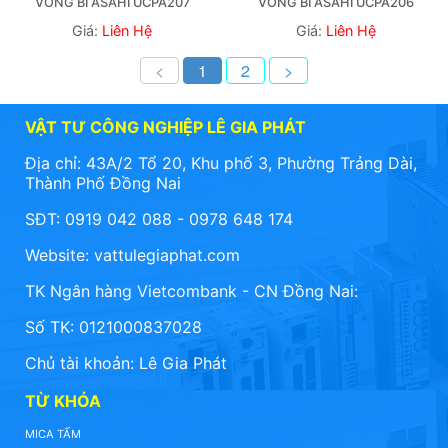
VÒNG BI ASAHI UCPA207
VÒNG BI ASAHI UCPA206
Giá:
Liên Hệ
Giá:
Liên Hệ
<
1
2
>
VẬT TƯ CÔNG NGHIỆP LÊ GIA PHÁT
Địa chỉ: 43A/2 Tổ 20, Khu phố 3, Phường Trảng Dài,
Thành Phố Đồng Nai
SĐT: 0919 042 088 - 0978 648 174
Website:
vattulegiaphat.com
TK Ngân hàng Vietcombank - CN Đồng Nai:
Số TK: 0121000837028
Chủ tài khoản: Lê Gia Phát
TỪ KHÓA
MICA TẤM