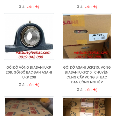
Giá:
Liên Hệ
Giá:
Liên Hệ
GỐI ĐỠ VÒNG BI ASAHI UKP 
GỐI ĐỠ ASAHI UKF210, VÒNG 
208, GỐI ĐỠ BẠC ĐẠN ASAHI 
BI ASAHI UKF210 | CHUYÊN 
UKP 208
CUNG CẤP VÒNG BI, BẠC 
ĐẠN CÔNG NGHIỆP
Giá:
Liên Hệ
Giá:
Liên Hệ