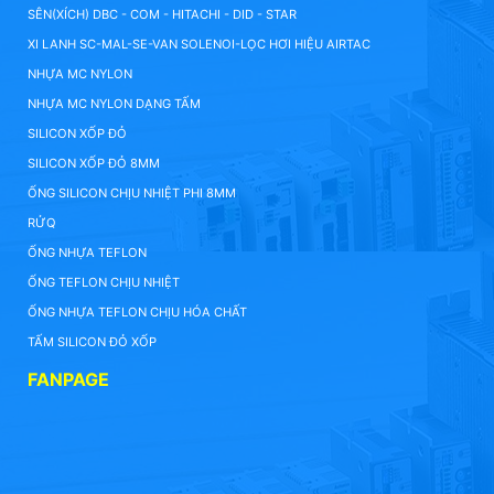
SÊN(XÍCH) DBC - COM - HITACHI - DID - STAR
XI LANH SC-MAL-SE-VAN SOLENOI-LỌC HƠI HIỆU AIRTAC
NHỰA MC NYLON
NHỰA MC NYLON DẠNG TẤM
SILICON XỐP ĐỎ
SILICON XỐP ĐỎ 8MM
ỐNG SILICON CHỊU NHIỆT PHI 8MM
RỬQ
ỐNG NHỰA TEFLON
ỐNG TEFLON CHỊU NHIỆT
ỐNG NHỰA TEFLON CHỊU HÓA CHẤT
TẤM SILICON ĐỎ XỐP
FANPAGE