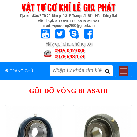
TRANG
CHỦ
GIỚI
Hãy gọi cho chúng tôi
THIỆU
0919 042 088
0978 648 174
SẢN
PHẨM
TRANG CHỦ
THƯƠNG
HIỆU
GỐI ĐỠ VÒNG BI ASAHI
TIN
TỨC
LIÊN
HỆ