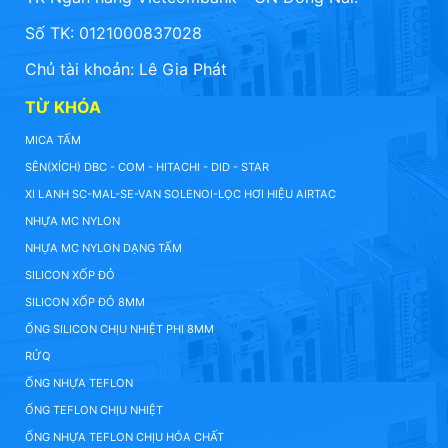
Số TK: 0121000837028
Chủ tài khoản: Lê Gia Phát
TỪ KHÓA
MICA TẤM
SÊN(XÍCH) DBC - COM - HITACHI - DID - STAR
XI LANH SC-MAL-SE-VAN SOLENOI-LỌC HƠI HIỆU AIRTAC
NHỰA MC NYLON
NHỰA MC NYLON DẠNG TẤM
SILICON XỐP ĐỎ
SILICON XỐP ĐỎ 8MM
ỐNG SILICON CHỊU NHIỆT PHI 8MM
RỬQ
ỐNG NHỰA TEFLON
ỐNG TEFLON CHỊU NHIỆT
ỐNG NHỰA TEFLON CHỊU HÓA CHẤT