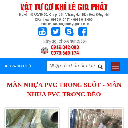
TRANG
CHỦ
GIỚI
Hãy gọi cho chúng tôi
THIỆU
0919 042 088
0978 648 174
SẢN
PHẨM
TRANG CHỦ
THƯƠNG
HIỆU
MÀN NHỰA PVC TRONG SUỐT - MÀN
TIN
TỨC
NHỰA PVC TRONG DẺO
LIÊN
HỆ