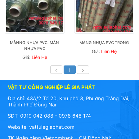
MÀNNG NHỰA PVC, MÀN 
MÀNG NHỰA PVC TRONG
NHỰA PVC
Giá:
Liên Hệ
Giá:
Liên Hệ
<
1
>
VẬT TƯ CÔNG NGHIỆP LÊ GIA PHÁT
Địa chỉ: 43A/2 Tổ 20, Khu phố 3, Phường Trảng Dài,
Thành Phố Đồng Nai
SĐT: 0919 042 088 - 0978 648 174
Website:
vattulegiaphat.com
TK Ngân hàng Vietcombank - CN Đồng Nai: