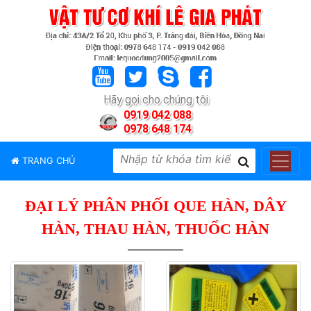
TRANG
CHỦ
GIỚI
Hãy gọi cho chúng tôi
THIỆU
0919 042 088
0978 648 174
SẢN
PHẨM
TRANG CHỦ
THƯƠNG
HIỆU
ĐẠI LÝ PHÂN PHỐI QUE HÀN, DÂY
TIN
TỨC
HÀN, THAU HÀN, THUỐC HÀN
LIÊN
HỆ