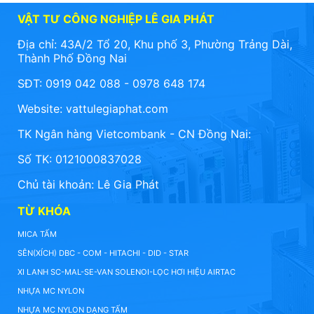
VẬT TƯ CÔNG NGHIỆP LÊ GIA PHÁT
Địa chỉ: 43A/2 Tổ 20, Khu phố 3, Phường Trảng Dài,
Thành Phố Đồng Nai
SĐT: 0919 042 088 - 0978 648 174
Website:
vattulegiaphat.com
TK Ngân hàng Vietcombank - CN Đồng Nai:
Số TK: 0121000837028
Chủ tài khoản: Lê Gia Phát
TỪ KHÓA
MICA TẤM
SÊN(XÍCH) DBC - COM - HITACHI - DID - STAR
XI LANH SC-MAL-SE-VAN SOLENOI-LỌC HƠI HIỆU AIRTAC
NHỰA MC NYLON
NHỰA MC NYLON DẠNG TẤM