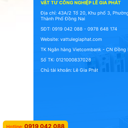
VẬT TƯ CÔNG NGHIỆP LÊ GIA PHÁT
Địa chỉ: 43A/2 Tổ 20, Khu phố 3, Phường
Thành Phố Đồng Nai
SĐT: 0919 042 088 - 0978 648 174
Website:
vattulegiaphat.com
TK Ngân hàng Vietcombank - CN Đồng 
Số TK: 0121000837028
Chủ tài khoản: Lê Gia Phát
0919 042 088
Hotline: