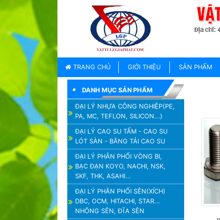
TRANG
CHỦ
GIỚI
TRANG CHỦ
GIỚI THIỆU
SẢN PHẨM
THIỆU
DANH MỤC SẢN PHẨM
SẢN
PHẨM
ĐẠI LÝ NHỰA CÔNG NGHIỆP(PE,
PA, MC, TEFLON, SILICON...)
THƯƠNG
HIỆU
ĐẠI LÝ CAO SU TẤM - CAO SU
LÓT SÀN - BĂNG TẢI CAO SU
TIN
TỨC
ĐẠI LÝ PHÂN PHỐI VÒNG BI,
BẠC ĐẠN KOYO, NACHI, NSK,
LIÊN
SKF, THK, ASAHI...
HỆ
ĐẠI LÝ PHÂN PHỐI SÊN(XÍCH)
DBC, OCM, HITACHI, STAR...
NHÔNG SÊN, ĐĨA SÊN