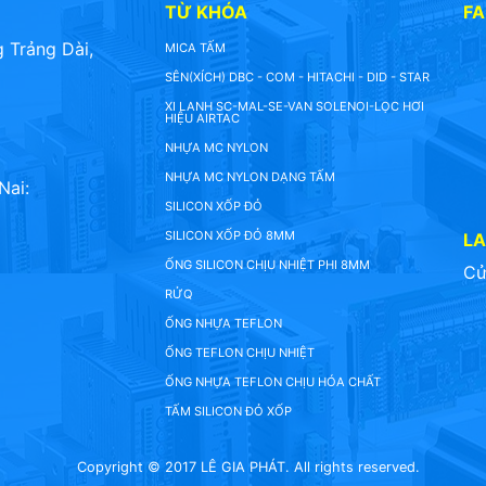
TỪ KHÓA
F
 Trảng Dài,
MICA TẤM
SÊN(XÍCH) DBC - COM - HITACHI - DID - STAR
XI LANH SC-MAL-SE-VAN SOLENOI-LỌC HƠI
HIỆU AIRTAC
NHỰA MC NYLON
NHỰA MC NYLON DẠNG TẤM
Nai:
SILICON XỐP ĐỎ
SILICON XỐP ĐỎ 8MM
L
ỐNG SILICON CHỊU NHIỆT PHI 8MM
Cử
RỬQ
ỐNG NHỰA TEFLON
ỐNG TEFLON CHỊU NHIỆT
ỐNG NHỰA TEFLON CHỊU HÓA CHẤT
TẤM SILICON ĐỎ XỐP
Copyright © 2017 LÊ GIA PHÁT. All rights reserved.