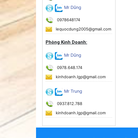
Mr Dũng
0978648174
lequocdung2005@gmail.com
Phòng Kinh Doanh:
Mr Dũng
0978.648.174
kinhdoanh.lgp@gmail.com
Mr Trung
0937.812.788
kinhdoanh.lgp@gmail.com