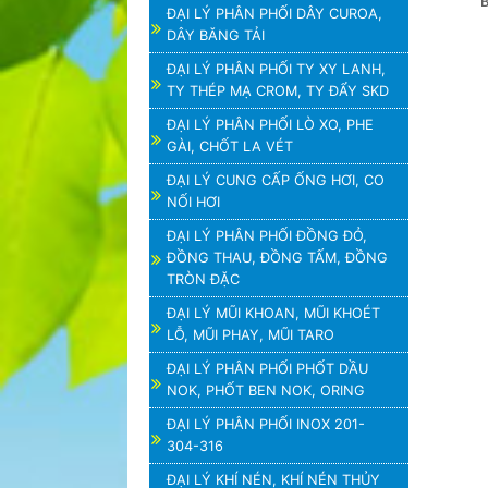
ĐẠI LÝ PHÂN PHỐI DÂY CUROA,
DÂY BĂNG TẢI
ĐẠI LÝ PHÂN PHỐI TY XY LANH,
TY THÉP MẠ CROM, TY ĐẨY SKD
ĐẠI LÝ PHÂN PHỐI LÒ XO, PHE
GÀI, CHỐT LA VÉT
ĐẠI LÝ CUNG CẤP ỐNG HƠI, CO
NỐI HƠI
ĐẠI LÝ PHÂN PHỐI ĐỒNG ĐỎ,
ĐỒNG THAU, ĐỒNG TẤM, ĐỒNG
TRÒN ĐẶC
ĐẠI LÝ MŨI KHOAN, MŨI KHOÉT
LỖ, MŨI PHAY, MŨI TARO
ĐẠI LÝ PHÂN PHỐI PHỐT DẦU
NOK, PHỐT BEN NOK, ORING
ĐẠI LÝ PHÂN PHỐI INOX 201-
304-316
ĐẠI LÝ KHÍ NÉN, KHÍ NÉN THỦY