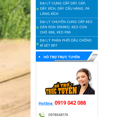
ĐẠI LÝ CUNG CẤP DÂY CÁP,
DÂY XÍCH, DÂY CẨU HÀNG, PA
LĂNG.XÍCH
ĐẠI LÝ CHUYÊN CUNG CẤP KEO
DÁN RON SPARKO, KEO CON
CHÓ X66, KEO P66
ĐẠI LÝ PHÂN PHỐI DẦU CHỐNG
RỈ SÉT RP7
HỖ TRỢ TRỰC TUYẾN
0919 042 088
Hotline:
0978648174