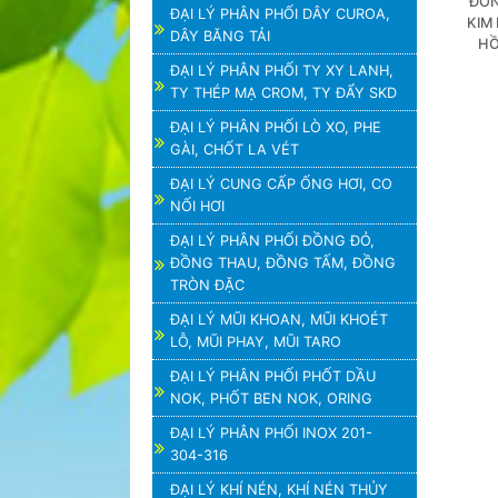
ĐỒN
ĐẠI LÝ PHÂN PHỐI DÂY CUROA,
KIM 
DÂY BĂNG TẢI
HỒ
ĐẠI LÝ PHÂN PHỐI TY XY LANH,
TY THÉP MẠ CROM, TY ĐẨY SKD
ĐẠI LÝ PHÂN PHỐI LÒ XO, PHE
GÀI, CHỐT LA VÉT
ĐẠI LÝ CUNG CẤP ỐNG HƠI, CO
NỐI HƠI
ĐẠI LÝ PHÂN PHỐI ĐỒNG ĐỎ,
ĐỒNG THAU, ĐỒNG TẤM, ĐỒNG
TRÒN ĐẶC
ĐẠI LÝ MŨI KHOAN, MŨI KHOÉT
LỖ, MŨI PHAY, MŨI TARO
ĐẠI LÝ PHÂN PHỐI PHỐT DẦU
NOK, PHỐT BEN NOK, ORING
ĐẠI LÝ PHÂN PHỐI INOX 201-
304-316
ĐẠI LÝ KHÍ NÉN, KHÍ NÉN THỦY