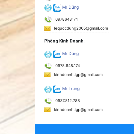
Mr Dũng
0978648174
lequocdung2005@gmail.com
Phòng Kinh Doanh:
Mr Dũng
0978.648.174
kinhdoanh.lgp@gmail.com
Mr Trung
0937.812.788
kinhdoanh.lgp@gmail.com