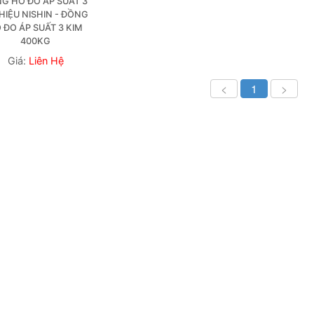
G HỒ ĐO ÁP SUẤT 3 
HIỆU NISHIN - ĐỒNG 
 ĐO ÁP SUẤT 3 KIM 
400KG
Giá:
Liên Hệ
<
1
>