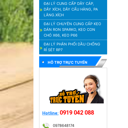
ĐẠI LÝ CUNG CẤP DÂY CÁP,
DÂY XÍCH, DÂY CẨU HÀNG, PA
LĂNG.XÍCH
ĐẠI LÝ CHUYÊN CUNG CẤP KEO
DÁN RON SPARKO, KEO CON
CHÓ X66, KEO P66
ĐẠI LÝ PHÂN PHỐI DẦU CHỐNG
RỈ SÉT RP7
HỖ TRỢ TRỰC TUYẾN
0919 042 088
Hotline:
0978648174