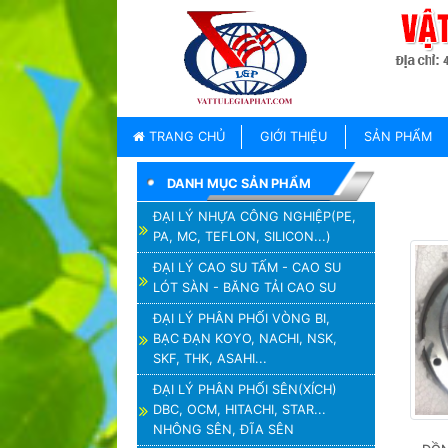
TRANG
CHỦ
GIỚI
TRANG CHỦ
GIỚI THIỆU
SẢN PHẨM
THIỆU
DANH MỤC SẢN PHẨM
SẢN
PHẨM
ĐẠI LÝ NHỰA CÔNG NGHIỆP(PE,
PA, MC, TEFLON, SILICON...)
THƯƠNG
HIỆU
ĐẠI LÝ CAO SU TẤM - CAO SU
LÓT SÀN - BĂNG TẢI CAO SU
TIN
TỨC
ĐẠI LÝ PHÂN PHỐI VÒNG BI,
BẠC ĐẠN KOYO, NACHI, NSK,
LIÊN
SKF, THK, ASAHI...
HỆ
ĐẠI LÝ PHÂN PHỐI SÊN(XÍCH)
DBC, OCM, HITACHI, STAR...
NHÔNG SÊN, ĐĨA SÊN