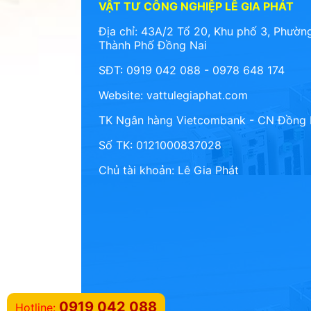
VẬT TƯ CÔNG NGHIỆP LÊ GIA PHÁT
Địa chỉ: 43A/2 Tổ 20, Khu phố 3, Phường
Thành Phố Đồng Nai
SĐT: 0919 042 088 - 0978 648 174
Website:
vattulegiaphat.com
TK Ngân hàng Vietcombank - CN Đồng 
Số TK: 0121000837028
Chủ tài khoản: Lê Gia Phát
0919 042 088
Hotline: