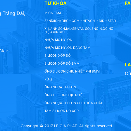
TỪ KHÓA
F
 Trảng Dài,
MICA TẤM
SÊN(XÍCH) DBC - COM - HITACHI - DID - STAR
XI LANH SC-MAL-SE-VAN SOLENOI-LỌC HƠI
HIỆU AIRTAC
NHỰA MC NYLON
NHỰA MC NYLON DẠNG TẤM
Nai:
SILICON XỐP ĐỎ
SILICON XỐP ĐỎ 8MM
L
ỐNG SILICON CHỊU NHIỆT PHI 8MM
Cử
RỬQ
ỐNG NHỰA TEFLON
ỐNG TEFLON CHỊU NHIỆT
ỐNG NHỰA TEFLON CHỊU HÓA CHẤT
TẤM SILICON ĐỎ XỐP
Copyright © 2017 LÊ GIA PHÁT. All rights reserved.