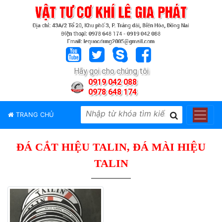
TRANG
CHỦ
GIỚI
Hãy gọi cho chúng tôi
THIỆU
0919 042 088
0978 648 174
SẢN
PHẨM
TRANG CHỦ
THƯƠNG
HIỆU
ĐÁ CẮT HIỆU TALIN, ĐÁ MÀI HIỆU
TIN
TỨC
TALIN
LIÊN
HỆ