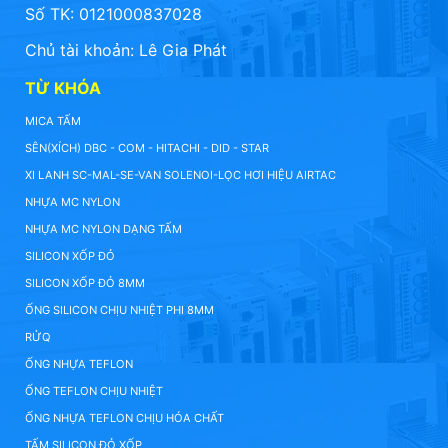
Số TK: 0121000837028
Chủ tài khoản: Lê Gia Phát
TỪ KHÓA
MICA TẤM
SÊN(XÍCH) DBC - COM - HITACHI - DID - STAR
XI LANH SC-MAL-SE-VAN SOLENOI-LỌC HƠI HIỆU AIRTAC
NHỰA MC NYLON
NHỰA MC NYLON DẠNG TẤM
SILICON XỐP ĐỎ
SILICON XỐP ĐỎ 8MM
ỐNG SILICON CHỊU NHIỆT PHI 8MM
RỬQ
ỐNG NHỰA TEFLON
ỐNG TEFLON CHỊU NHIỆT
ỐNG NHỰA TEFLON CHỊU HÓA CHẤT
TẤM SILICON ĐỎ XỐP