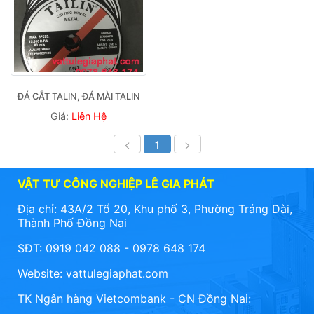
ĐÁ CẮT TALIN, ĐÁ MÀI TALIN
Giá:
Liên Hệ
<
1
>
VẬT TƯ CÔNG NGHIỆP LÊ GIA PHÁT
Địa chỉ: 43A/2 Tổ 20, Khu phố 3, Phường Trảng Dài,
Thành Phố Đồng Nai
SĐT: 0919 042 088 - 0978 648 174
Website:
vattulegiaphat.com
TK Ngân hàng Vietcombank - CN Đồng Nai: