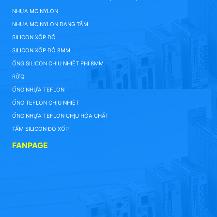
NHỰA MC NYLON
NHỰA MC NYLON DẠNG TẤM
SILICON XỐP ĐỎ
SILICON XỐP ĐỎ 8MM
ỐNG SILICON CHỊU NHIỆT PHI 8MM
RỬQ
ỐNG NHỰA TEFLON
ỐNG TEFLON CHỊU NHIỆT
ỐNG NHỰA TEFLON CHỊU HÓA CHẤT
TẤM SILICON ĐỎ XỐP
FANPAGE