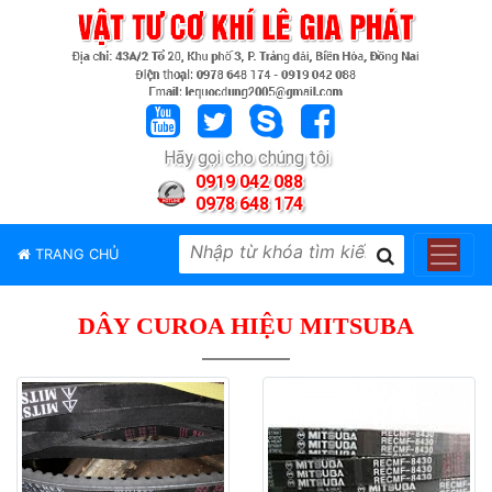
TRANG
CHỦ
GIỚI
Hãy gọi cho chúng tôi
THIỆU
0919 042 088
0978 648 174
SẢN
PHẨM
TRANG CHỦ
THƯƠNG
HIỆU
DÂY CUROA HIỆU MITSUBA
TIN
TỨC
LIÊN
HỆ