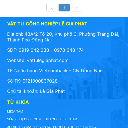
<
1
>
VẬT TƯ CÔNG NGHIỆP LÊ GIA PHÁT
Địa chỉ: 43A/2 Tổ 20, Khu phố 3, Phường Trảng Dài,
Thành Phố Đồng Nai
SĐT: 0919 042 088 - 0978 648 174
Website:
vattulegiaphat.com
TK Ngân hàng Vietcombank - CN Đồng Nai:
Số TK: 0121000837028
Chủ tài khoản: Lê Gia Phát
TỪ KHÓA
MICA TẤM
SÊN(XÍCH) DBC - COM - HITACHI - DID - STAR
XI LANH SC-MAL-SE-VAN SOLENOI-LỌC HƠI HIỆU AIRTAC