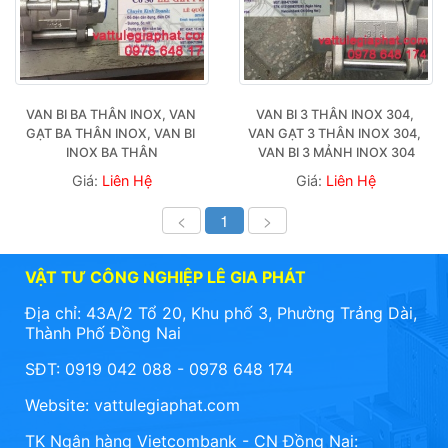
VAN BI BA THÂN INOX, VAN 
VAN BI 3 THÂN INOX 304, 
GẠT BA THÂN INOX, VAN BI 
VAN GẠT 3 THÂN INOX 304, 
INOX BA THÂN
VAN BI 3 MẢNH INOX 304
Giá:
Liên Hệ
Giá:
Liên Hệ
<
1
>
VẬT TƯ CÔNG NGHIỆP LÊ GIA PHÁT
Địa chỉ: 43A/2 Tổ 20, Khu phố 3, Phường Trảng Dài,
Thành Phố Đồng Nai
SĐT: 0919 042 088 - 0978 648 174
Website:
vattulegiaphat.com
TK Ngân hàng Vietcombank - CN Đồng Nai: