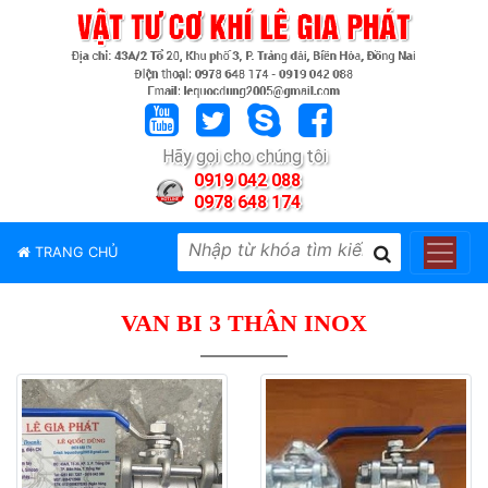
TRANG
CHỦ
GIỚI
Hãy gọi cho chúng tôi
THIỆU
0919 042 088
0978 648 174
SẢN
PHẨM
TRANG CHỦ
THƯƠNG
HIỆU
VAN BI 3 THÂN INOX
TIN
TỨC
LIÊN
HỆ