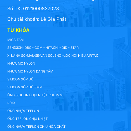
Số TK: 0121000837028
Chủ tài khoản: Lê Gia Phát
TỪ KHÓA
MICA TẤM
SÊN(XÍCH) DBC - COM - HITACHI - DID - STAR
XI LANH SC-MAL-SE-VAN SOLENOI-LỌC HƠI HIỆU AIRTAC
NHỰA MC NYLON
NHỰA MC NYLON DẠNG TẤM
SILICON XỐP ĐỎ
SILICON XỐP ĐỎ 8MM
ỐNG SILICON CHỊU NHIỆT PHI 8MM
RỬQ
ỐNG NHỰA TEFLON
ỐNG TEFLON CHỊU NHIỆT
ỐNG NHỰA TEFLON CHỊU HÓA CHẤT