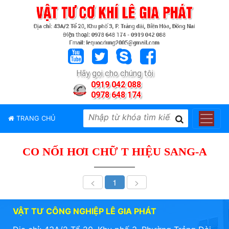
TRANG
CHỦ
GIỚI
Hãy gọi cho chúng tôi
THIỆU
0919 042 088
0978 648 174
SẢN
PHẨM
TRANG CHỦ
THƯƠNG
HIỆU
CO NỐI HƠI CHỮ T HIỆU SANG-A
TIN
TỨC
<
1
>
LIÊN
HỆ
VẬT TƯ CÔNG NGHIỆP LÊ GIA PHÁT