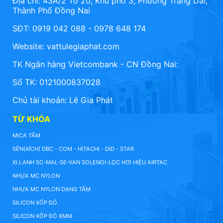
Địa chỉ: 43A/2 Tổ 20, Khu phố 3, Phường Trảng Dài,
Thành Phố Đồng Nai
SĐT: 0919 042 088 - 0978 648 174
Website:
vattulegiaphat.com
TK Ngân hàng Vietcombank - CN Đồng Nai:
Số TK: 0121000837028
Chủ tài khoản: Lê Gia Phát
TỪ KHÓA
MICA TẤM
SÊN(XÍCH) DBC - COM - HITACHI - DID - STAR
XI LANH SC-MAL-SE-VAN SOLENOI-LỌC HƠI HIỆU AIRTAC
NHỰA MC NYLON
NHỰA MC NYLON DẠNG TẤM
SILICON XỐP ĐỎ
SILICON XỐP ĐỎ 8MM