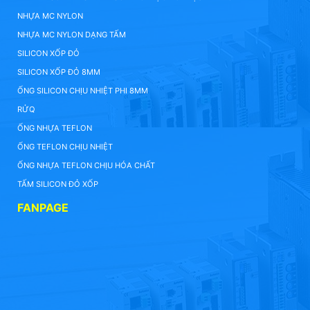
NHỰA MC NYLON
NHỰA MC NYLON DẠNG TẤM
SILICON XỐP ĐỎ
SILICON XỐP ĐỎ 8MM
ỐNG SILICON CHỊU NHIỆT PHI 8MM
RỬQ
ỐNG NHỰA TEFLON
ỐNG TEFLON CHỊU NHIỆT
ỐNG NHỰA TEFLON CHỊU HÓA CHẤT
TẤM SILICON ĐỎ XỐP
FANPAGE