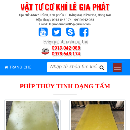
TRANG
CHỦ
GIỚI
Hãy gọi cho chúng tôi
THIỆU
0919 042 088
0978 648 174
SẢN
PHẨM
TRANG CHỦ
THƯƠNG
HIỆU
PHÍP THỦY TINH DẠNG TẤM
TIN
TỨC
LIÊN
HỆ