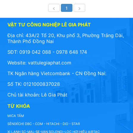
<
1
>
VẬT TƯ CÔNG NGHIỆP LÊ GIA PHÁT
Địa chỉ: 43A/2 Tổ 20, Khu phố 3, Phường Trảng Dài,
Thành Phố Đồng Nai
SĐT: 0919 042 088 - 0978 648 174
Website:
vattulegiaphat.com
TK Ngân hàng Vietcombank - CN Đồng Nai:
Số TK: 0121000837028
Chủ tài khoản: Lê Gia Phát
TỪ KHÓA
MICA TẤM
SÊN(XÍCH) DBC - COM - HITACHI - DID - STAR
XI LANH SC-MAL-SE-VAN SOLENOI-LỌC HƠI HIỆU AIRTAC