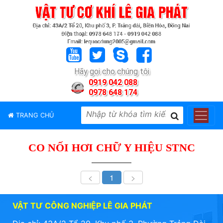
TRANG
CHỦ
GIỚI
Hãy gọi cho chúng tôi
THIỆU
0919 042 088
0978 648 174
SẢN
PHẨM
TRANG CHỦ
THƯƠNG
HIỆU
CO NỐI HƠI CHỮ Y HIỆU STNC
TIN
TỨC
<
1
>
LIÊN
HỆ
VẬT TƯ CÔNG NGHIỆP LÊ GIA PHÁT