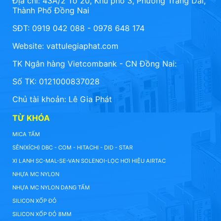
Địa chỉ: 43A/2 Tổ 20, Khu phố 3, Phường Trảng Dài,
Thành Phố Đồng Nai
SĐT: 0919 042 088 - 0978 648 174
Website:
vattulegiaphat.com
TK Ngân hàng Vietcombank - CN Đồng Nai:
Số TK: 0121000837028
Chủ tài khoản: Lê Gia Phát
TỪ KHÓA
MICA TẤM
SÊN(XÍCH) DBC - COM - HITACHI - DID - STAR
XI LANH SC-MAL-SE-VAN SOLENOI-LỌC HƠI HIỆU AIRTAC
NHỰA MC NYLON
NHỰA MC NYLON DẠNG TẤM
SILICON XỐP ĐỎ
SILICON XỐP ĐỎ 8MM