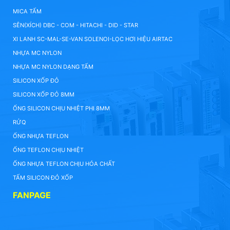
MICA TẤM
SÊN(XÍCH) DBC - COM - HITACHI - DID - STAR
XI LANH SC-MAL-SE-VAN SOLENOI-LỌC HƠI HIỆU AIRTAC
NHỰA MC NYLON
NHỰA MC NYLON DẠNG TẤM
SILICON XỐP ĐỎ
SILICON XỐP ĐỎ 8MM
ỐNG SILICON CHỊU NHIỆT PHI 8MM
RỬQ
ỐNG NHỰA TEFLON
ỐNG TEFLON CHỊU NHIỆT
ỐNG NHỰA TEFLON CHỊU HÓA CHẤT
TẤM SILICON ĐỎ XỐP
FANPAGE