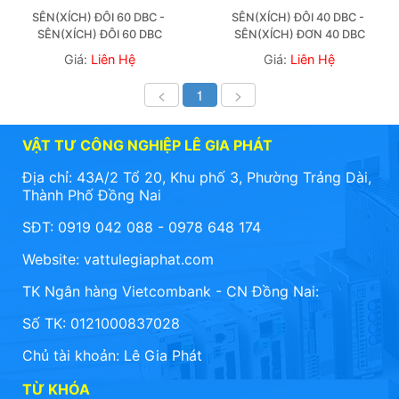
SÊN(XÍCH) ĐÔI 60 DBC - 
SÊN(XÍCH) ĐÔI 40 DBC - 
SÊN(XÍCH) ĐÔI 60 DBC
SÊN(XÍCH) ĐƠN 40 DBC
Giá:
Liên Hệ
Giá:
Liên Hệ
<
1
>
VẬT TƯ CÔNG NGHIỆP LÊ GIA PHÁT
Địa chỉ: 43A/2 Tổ 20, Khu phố 3, Phường Trảng Dài,
Thành Phố Đồng Nai
SĐT: 0919 042 088 - 0978 648 174
Website:
vattulegiaphat.com
TK Ngân hàng Vietcombank - CN Đồng Nai:
Số TK: 0121000837028
Chủ tài khoản: Lê Gia Phát
TỪ KHÓA