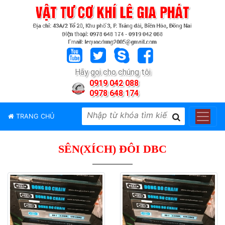
TRANG
CHỦ
GIỚI
Hãy gọi cho chúng tôi
THIỆU
0919 042 088
0978 648 174
SẢN
PHẨM
TRANG CHỦ
THƯƠNG
HIỆU
SÊN(XÍCH) ĐÔI DBC
TIN
TỨC
LIÊN
HỆ