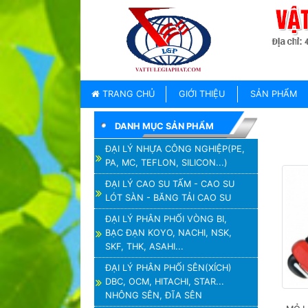
TRANG
CHỦ
GIỚI
TRANG CHỦ
GIỚI THIỆU
SẢN PHẨM
THIỆU
DANH MỤC SẢN PHẨM
SẢN
PHẨM
ĐẠI LÝ NHỰA CÔNG NGHIỆP(PE,
PA, MC, TEFLON, SILICON...)
THƯƠNG
HIỆU
ĐẠI LÝ CAO SU TẤM - CAO SU
LÓT SÀN - BĂNG TẢI CAO SU
TIN
TỨC
ĐẠI LÝ PHÂN PHỐI VÒNG BI,
BẠC ĐẠN KOYO, NACHI, NSK,
LIÊN
SKF, THK, ASAHI...
HỆ
ĐẠI LÝ PHÂN PHỐI SÊN(XÍCH)
DBC, OCM, HITACHI, STAR...
NHÔNG SÊN, ĐĨA SÊN