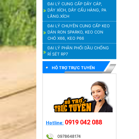
ĐẠI LÝ CUNG CẤP DÂY CÁP,
DÂY XÍCH, DÂY CẨU HÀNG, PA
LĂNG.XÍCH
ĐẠI LÝ CHUYÊN CUNG CẤP KEO
DÁN RON SPARKO, KEO CON
CHÓ X66, KEO P66
ĐẠI LÝ PHÂN PHỐI DẦU CHỐNG
RỈ SÉT RP7
HỖ TRỢ TRỰC TUYẾN
0919 042 088
Hotline:
0978648174