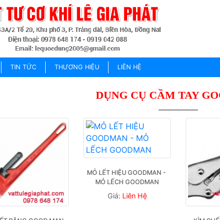
TIN TỨC
THƯƠNG HIỆU
LIÊN HỆ
DỤNG CỤ CẦM TAY G
MỎ LẾT HIỆU GOODMAN - 
MỎ LẾCH GOODMAN
Giá:
Liên Hệ