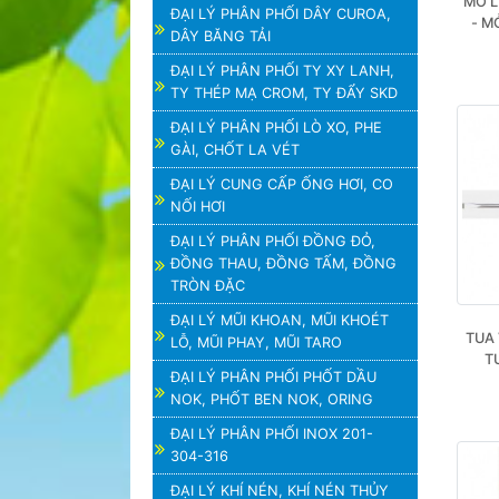
MỎ L
ĐẠI LÝ PHÂN PHỐI DÂY CUROA,
- M
DÂY BĂNG TẢI
ĐẠI LÝ PHÂN PHỐI TY XY LANH,
TY THÉP MẠ CROM, TY ĐẨY SKD
ĐẠI LÝ PHÂN PHỐI LÒ XO, PHE
GÀI, CHỐT LA VÉT
ĐẠI LÝ CUNG CẤP ỐNG HƠI, CO
NỐI HƠI
ĐẠI LÝ PHÂN PHỐI ĐỒNG ĐỎ,
ĐỒNG THAU, ĐỒNG TẤM, ĐỒNG
TRÒN ĐẶC
ĐẠI LÝ MŨI KHOAN, MŨI KHOÉT
TUA 
LỖ, MŨI PHAY, MŨI TARO
T
ĐẠI LÝ PHÂN PHỐI PHỐT DẦU
NOK, PHỐT BEN NOK, ORING
ĐẠI LÝ PHÂN PHỐI INOX 201-
304-316
ĐẠI LÝ KHÍ NÉN, KHÍ NÉN THỦY