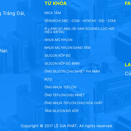
TỪ KHÓA
F
 Trảng Dài,
MICA TẤM
SÊN(XÍCH) DBC - COM - HITACHI - DID - STAR
XI LANH SC-MAL-SE-VAN SOLENOI-LỌC HƠI
HIỆU AIRTAC
NHỰA MC NYLON
NHỰA MC NYLON DẠNG TẤM
Nai:
SILICON XỐP ĐỎ
SILICON XỐP ĐỎ 8MM
L
ỐNG SILICON CHỊU NHIỆT PHI 8MM
Cử
RỬQ
ỐNG NHỰA TEFLON
ỐNG TEFLON CHỊU NHIỆT
ỐNG NHỰA TEFLON CHỊU HÓA CHẤT
TẤM SILICON ĐỎ XỐP
Copyright © 2017 LÊ GIA PHÁT. All rights reserved.