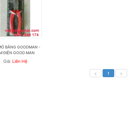
MỎ BẰNG GOODMAN - 
ÌM ĐIỆN GOOD MAN
Giá:
Liên Hệ
<
1
>