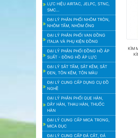
LỰC HIỆU AIRTAC, JELPC, STNC,
SMC...
ĐẠI LÝ PHÂN PHỐI NHÔM TRÒN,
NHÔM TẤM, NHÔM ỐNG
ĐẠI LÝ PHÂN PHỐI VAN ĐỒNG
ITALIA VÀ PHỤ KIỆN ĐỒNG
KÌM 
ĐẠI LÝ PHÂN PHỐI ĐỒNG HỒ ÁP
K
SUẤT - ĐỒNG HỒ ÁP LỰC
ĐẠI LÝ SẮT TẤM, SẮT KẼM, SẮT
ĐEN, TÔN KẼM, TÔN MÀU
ĐẠI LÝ CUNG CẤP DỤNG CỤ ĐỒ
NGHỀ
ĐẠI LÝ PHÂN PHỐI QUE HÀN,
DÂY HÀN, THAU HÀN, THUỐC
HÀN
ĐẠI LÝ CUNG CẤP MICA TRONG,
MICA ĐỤC
ĐẠI LÝ CUNG CẤP ĐÁ CẮT, ĐÁ