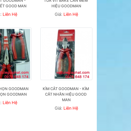
T GOODMAN - 
TUA VÍT BAKE CÁN MỀM 
HẾT GOOD MAN
HIỆU GOODMAN
á:
Liên Hệ
Giá:
Liên Hệ
NHỌN GOODMAN 
KÌM CẮT GOODMAN - KÌM 
NHỌN GOODMAN
CẮT NHÃN HIỆU GOOD 
MAN
á:
Liên Hệ
Giá:
Liên Hệ