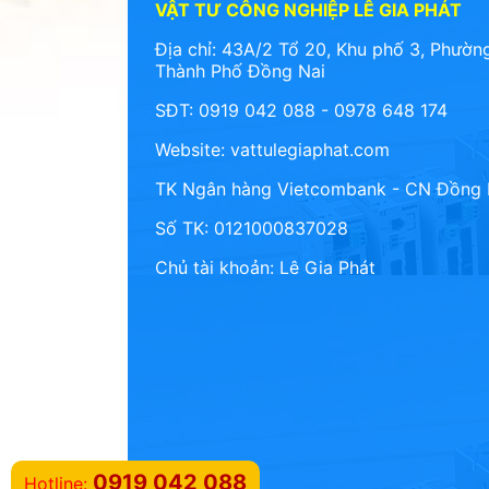
VẬT TƯ CÔNG NGHIỆP LÊ GIA PHÁT
Địa chỉ: 43A/2 Tổ 20, Khu phố 3, Phường
Thành Phố Đồng Nai
SĐT: 0919 042 088 - 0978 648 174
Website:
vattulegiaphat.com
TK Ngân hàng Vietcombank - CN Đồng 
Số TK: 0121000837028
Chủ tài khoản: Lê Gia Phát
0919 042 088
Hotline: