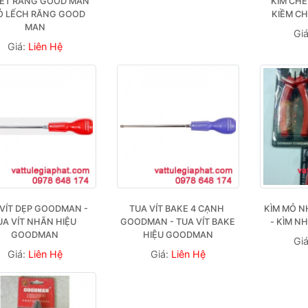
ẾT RĂNG GOOD MAN 
KÌM CHẾ
Ỏ LẾCH RĂNG GOOD 
KIỀM C
MAN
Gi
Giá:
Liên Hệ
VÍT DẸP GOODMAN - 
TUA VÍT BAKE 4 CẠNH 
KÌM MỎ 
UA VÍT NHÃN HIỆU 
GOODMAN - TUA VÍT BAKE 
- KÌM 
GOODMAN
HIỆU GOODMAN
Gi
Giá:
Liên Hệ
Giá:
Liên Hệ