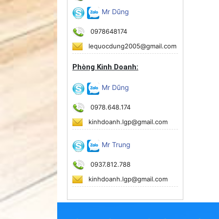
Mr Dũng
0978648174
lequocdung2005@gmail.com
Phòng Kinh Doanh:
Mr Dũng
0978.648.174
kinhdoanh.lgp@gmail.com
Mr Trung
0937.812.788
kinhdoanh.lgp@gmail.com