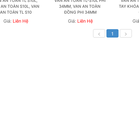
 AN TOÀN TL S10L, 
VAN AN TOÀN TL-S10L PHI 
VAN AN 
AN TOÀN S10L, VAN 
34MM, VAN AN TOÀN 
TAY KHÓA 
AN TOÀN TL S10
ĐỒNG PHI 34MM
Giá:
Liên Hệ
Giá:
Liên Hệ
Gi
<
1
>