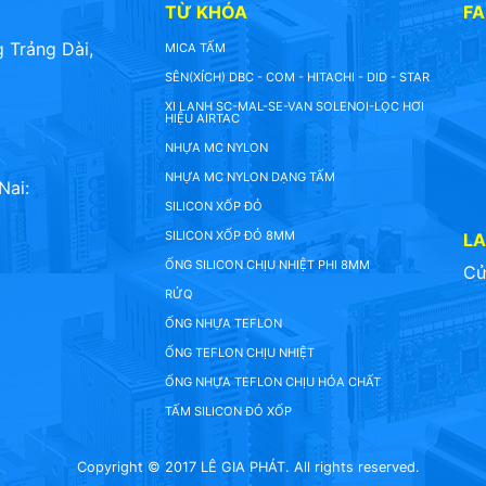
TỪ KHÓA
F
 Trảng Dài,
MICA TẤM
SÊN(XÍCH) DBC - COM - HITACHI - DID - STAR
XI LANH SC-MAL-SE-VAN SOLENOI-LỌC HƠI
HIỆU AIRTAC
NHỰA MC NYLON
NHỰA MC NYLON DẠNG TẤM
Nai:
SILICON XỐP ĐỎ
SILICON XỐP ĐỎ 8MM
L
ỐNG SILICON CHỊU NHIỆT PHI 8MM
Cử
RỬQ
ỐNG NHỰA TEFLON
ỐNG TEFLON CHỊU NHIỆT
ỐNG NHỰA TEFLON CHỊU HÓA CHẤT
TẤM SILICON ĐỎ XỐP
Copyright © 2017 LÊ GIA PHÁT. All rights reserved.