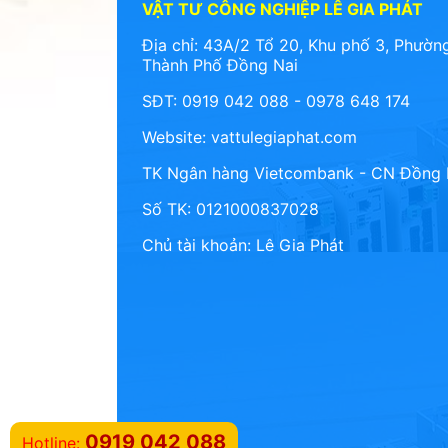
VẬT TƯ CÔNG NGHIỆP LÊ GIA PHÁT
Địa chỉ: 43A/2 Tổ 20, Khu phố 3, Phường
Thành Phố Đồng Nai
SĐT: 0919 042 088 - 0978 648 174
Website:
vattulegiaphat.com
TK Ngân hàng Vietcombank - CN Đồng 
Số TK: 0121000837028
Chủ tài khoản: Lê Gia Phát
0919 042 088
Hotline: