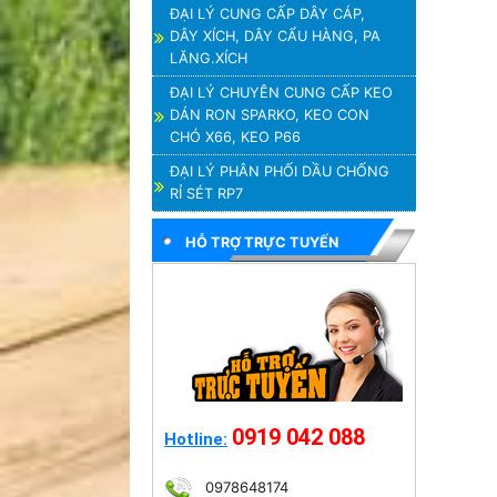
ĐẠI LÝ CUNG CẤP DÂY CÁP,
DÂY XÍCH, DÂY CẨU HÀNG, PA
LĂNG.XÍCH
ĐẠI LÝ CHUYÊN CUNG CẤP KEO
DÁN RON SPARKO, KEO CON
CHÓ X66, KEO P66
ĐẠI LÝ PHÂN PHỐI DẦU CHỐNG
RỈ SÉT RP7
HỖ TRỢ TRỰC TUYẾN
0919 042 088
Hotline:
0978648174