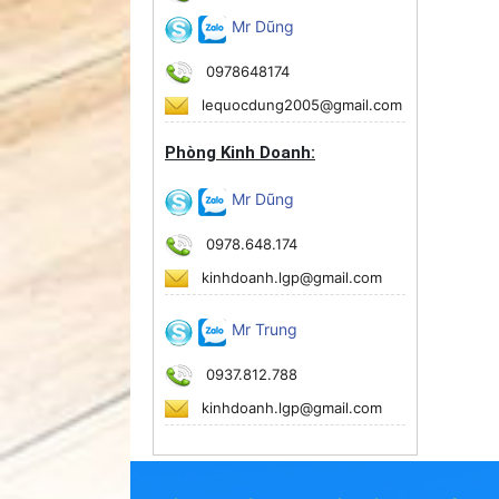
Mr Dũng
0978648174
lequocdung2005@gmail.com
Phòng Kinh Doanh:
Mr Dũng
0978.648.174
kinhdoanh.lgp@gmail.com
Mr Trung
0937.812.788
kinhdoanh.lgp@gmail.com