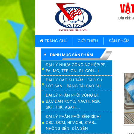
TRANG
CHỦ
GIỚI
TRANG CHỦ
GIỚI THIỆU
SẢN PHẨM
THIỆU
DANH MỤC SẢN PHẨM
SẢN
PHẨM
ĐẠI LÝ NHỰA CÔNG NGHIỆP(PE,
PA, MC, TEFLON, SILICON...)
THƯƠNG
HIỆU
ĐẠI LÝ CAO SU TẤM - CAO SU
LÓT SÀN - BĂNG TẢI CAO SU
TIN
TỨC
ĐẠI LÝ PHÂN PHỐI VÒNG BI,
BẠC ĐẠN KOYO, NACHI, NSK,
LIÊN
SKF, THK, ASAHI...
HỆ
ĐẠI LÝ PHÂN PHỐI SÊN(XÍCH)
DBC, OCM, HITACHI, STAR...
NHÔNG SÊN, ĐĨA SÊN