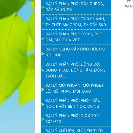
VAN
ĐẠI LÝ PHÂN PHỐI DÂY CUROA,
VAN 
DÂY BĂNG TẢI
ĐẠI LÝ PHÂN PHỐI TY XY LANH,
TY THÉP MẠ CROM, TY ĐẨY SKD
ĐẠI LÝ PHÂN PHỐI LÒ XO, PHE
GÀI, CHỐT LA VÉT
ĐẠI LÝ CUNG CẤP ỐNG HƠI, CO
NỐI HƠI
ĐẠI LÝ PHÂN PHỐI ĐỒNG ĐỎ,
ĐỒNG THAU, ĐỒNG TẤM, ĐỒNG
TRÒN ĐẶC
ĐẠI LÝ MŨI KHOAN, MŨI KHOÉT
LỖ, MŨI PHAY, MŨI TARO
ĐẠI LÝ PHÂN PHỐI PHỐT DẦU
NOK, PHỐT BEN NOK, ORING
ĐẠI LÝ PHÂN PHỐI INOX 201-
304-316
ĐẠI LÝ KHÍ NÉN, KHÍ NÉN THỦY