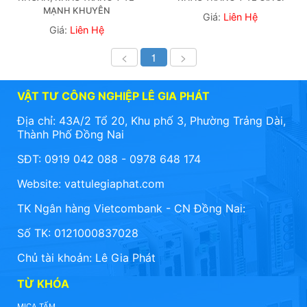
MẠNH KHUYÊN
Giá:
Liên Hệ
Giá:
Liên Hệ
<
1
>
VẬT TƯ CÔNG NGHIỆP LÊ GIA PHÁT
Địa chỉ: 43A/2 Tổ 20, Khu phố 3, Phường Trảng Dài,
Thành Phố Đồng Nai
SĐT: 0919 042 088 - 0978 648 174
Website:
vattulegiaphat.com
TK Ngân hàng Vietcombank - CN Đồng Nai:
Số TK: 0121000837028
Chủ tài khoản: Lê Gia Phát
TỪ KHÓA
MICA TẤM