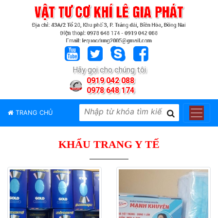
TRANG
CHỦ
GIỚI
Hãy gọi cho chúng tôi
THIỆU
0919 042 088
0978 648 174
SẢN
PHẨM
TRANG CHỦ
THƯƠNG
HIỆU
KHẨU TRANG Y TẾ
TIN
TỨC
LIÊN
HỆ