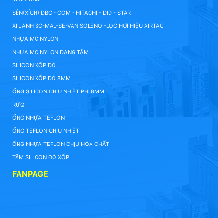
SÊN(XÍCH) DBC - COM - HITACHI - DID - STAR
XI LANH SC-MAL-SE-VAN SOLENOI-LỌC HƠI HIỆU AIRTAC
NHỰA MC NYLON
NHỰA MC NYLON DẠNG TẤM
SILICON XỐP ĐỎ
SILICON XỐP ĐỎ 8MM
ỐNG SILICON CHỊU NHIỆT PHI 8MM
RỬQ
ỐNG NHỰA TEFLON
ỐNG TEFLON CHỊU NHIỆT
ỐNG NHỰA TEFLON CHỊU HÓA CHẤT
TẤM SILICON ĐỎ XỐP
FANPAGE