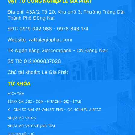
VẬT TƯ CÔNG NGHIỆP LÊ GIA PHÁT
Địa chỉ: 43A/2 Tổ 20, Khu phố 3, Phường Trảng Dài,
Thành Phố Đồng Nai
SĐT: 0919 042 088 - 0978 648 174
Website:
vattulegiaphat.com
TK Ngân hàng Vietcombank - CN Đồng Nai:
Số TK: 0121000837028
Chủ tài khoản: Lê Gia Phát
TỪ KHÓA
MICA TẤM
SÊN(XÍCH) DBC - COM - HITACHI - DID - STAR
XI LANH SC-MAL-SE-VAN SOLENOI-LỌC HƠI HIỆU AIRTAC
NHỰA MC NYLON
NHỰA MC NYLON DẠNG TẤM
SILICON XỐP ĐỎ