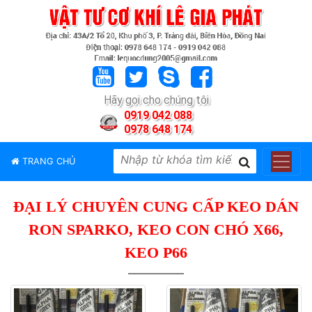
TRANG
CHỦ
GIỚI
Hãy gọi cho chúng tôi
THIỆU
0919 042 088
0978 648 174
SẢN
PHẨM
TRANG CHỦ
THƯƠNG
HIỆU
ĐẠI LÝ CHUYÊN CUNG CẤP KEO DÁN
TIN
TỨC
RON SPARKO, KEO CON CHÓ X66,
LIÊN
KEO P66
HỆ