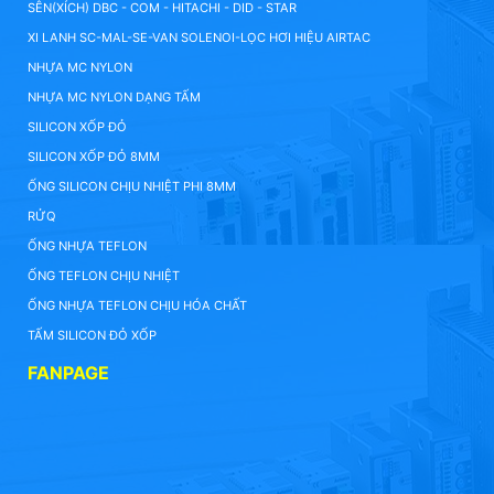
SÊN(XÍCH) DBC - COM - HITACHI - DID - STAR
XI LANH SC-MAL-SE-VAN SOLENOI-LỌC HƠI HIỆU AIRTAC
NHỰA MC NYLON
NHỰA MC NYLON DẠNG TẤM
SILICON XỐP ĐỎ
SILICON XỐP ĐỎ 8MM
ỐNG SILICON CHỊU NHIỆT PHI 8MM
RỬQ
ỐNG NHỰA TEFLON
ỐNG TEFLON CHỊU NHIỆT
ỐNG NHỰA TEFLON CHỊU HÓA CHẤT
TẤM SILICON ĐỎ XỐP
FANPAGE