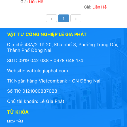
Giá:
Liên Hệ
Giá:
Liên Hệ
<
1
>
VẬT TƯ CÔNG NGHIỆP LÊ GIA PHÁT
Địa chỉ: 43A/2 Tổ 20, Khu phố 3, Phường Trảng Dài,
Thành Phố Đồng Nai
SĐT: 0919 042 088 - 0978 648 174
Website:
vattulegiaphat.com
TK Ngân hàng Vietcombank - CN Đồng Nai:
Số TK: 0121000837028
Chủ tài khoản: Lê Gia Phát
TỪ KHÓA
MICA TẤM