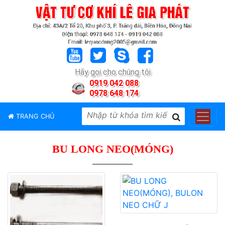
TRANG
CHỦ
GIỚI
Hãy gọi cho chúng tôi
THIỆU
0919 042 088
0978 648 174
SẢN
PHẨM
TRANG CHỦ
THƯƠNG
HIỆU
BU LONG NEO(MÓNG)
TIN
TỨC
LIÊN
HỆ