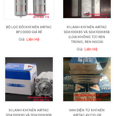
BỘ LỌC ĐÔI KHÍ NÉN AIRTAC 
XI LANH KHÍ NÉN AIRTAC 
BFC3000 GIÁ RẺ
SDA100X85 VÀ SDA100X85B 
(LOẠI KHÔNG TỪ) REN 
Giá:
Liên Hệ
TRONG, REN NGOÀI
Giá:
Liên Hệ
XI LANH KHÍ NÉN AIRTAC 
VAN ĐIỆN TỪ KHÍ NÉN 
SDA100X90 VÀ SDA100X90B 
AIRTAC 4V210-08