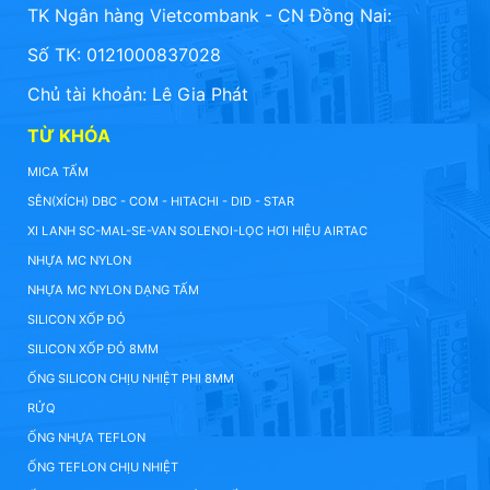
TK Ngân hàng Vietcombank - CN Đồng Nai:
Số TK: 0121000837028
Chủ tài khoản: Lê Gia Phát
TỪ KHÓA
MICA TẤM
SÊN(XÍCH) DBC - COM - HITACHI - DID - STAR
XI LANH SC-MAL-SE-VAN SOLENOI-LỌC HƠI HIỆU AIRTAC
NHỰA MC NYLON
NHỰA MC NYLON DẠNG TẤM
SILICON XỐP ĐỎ
SILICON XỐP ĐỎ 8MM
ỐNG SILICON CHỊU NHIỆT PHI 8MM
RỬQ
ỐNG NHỰA TEFLON
ỐNG TEFLON CHỊU NHIỆT