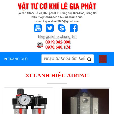
TRANG
CHỦ
GIỚI
Hãy gọi cho chúng tôi
THIỆU
0919 042 088
0978 648 174
SẢN
PHẨM
TRANG CHỦ
THƯƠNG
HIỆU
XI LANH HIỆU AIRTAC
TIN
TỨC
LIÊN
HỆ