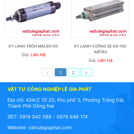
XY LANH TRÓN MAL60*50 
XY LANH VUÔNG SE 63*100 
AIRTAC
Giá:
Liên Hệ
Giá:
Liên Hệ
<
1
2
>
VẬT TƯ CÔNG NGHIỆP LÊ GIA PHÁT
Địa chỉ: 43A/2 Tổ 20, Khu phố 3, Phường Trảng Dài,
Thành Phố Đồng Nai
SĐT: 0919 042 088 - 0978 648 174
Website:
vattulegiaphat.com