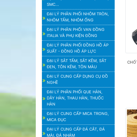
SMC...
ĐẠI LÝ PHÂN PHỐI NHÔM TRÒN,
NHÔM TẤM, NHÔM ỐNG
ĐẠI LÝ PHÂN PHỐI VAN ĐỒNG
ITALIA VÀ PHỤ KIỆN ĐỒNG
ĐẠI LÝ PHÂN PHỐI ĐỒNG HỒ ÁP
SUẤT - ĐỒNG HỒ ÁP LỰC
ĐẠI LÝ SẮT TẤM, SẮT KẼM, SẮT
CHỐT
ĐEN, TÔN KẼM, TÔN MÀU
ĐẠI LÝ CUNG CẤP DỤNG CỤ ĐỒ
NGHỀ
ĐẠI LÝ PHÂN PHỐI QUE HÀN,
DÂY HÀN, THAU HÀN, THUỐC
HÀN
ĐẠI LÝ CUNG CẤP MICA TRONG,
MICA ĐỤC
ĐẠI LÝ CUNG CẤP ĐÁ CẮT, ĐÁ
MÀI, ĐÁ NHÁM