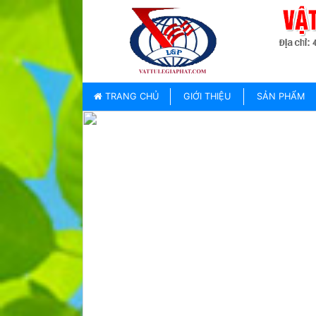
TRANG
CHỦ
GIỚI
TRANG CHỦ
GIỚI THIỆU
SẢN PHẨM
THIỆU
SẢN
PHẨM
THƯƠNG
HIỆU
TIN
TỨC
LIÊN
HỆ