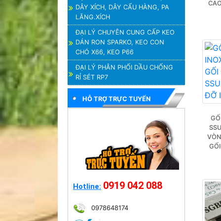
CAO
DÂY XÍCH, DÂY CẨU HÀNG, PA
LĂNG.XÍCH
ĐẠI LÝ CHUYÊN CUNG CẤP KEO
DÁN RON SPARKO, KEO CON
CHÓ X66, KEO P66
ĐẠI LÝ PHÂN PHỐI DẦU CHỐNG
RỈ SÉT RP7
HỖ TRỢ TRỰC TUYẾN
GỐ
SSU
VÒN
GỐI
0919 042 088
Hotline:
0978648174