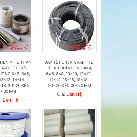
CHÈN PTFE THAN 
DÂY TẾT CHÈN GRAPHITE 
 CÁC GÓC SỢI 
– THAN CHÌ VUÔNG 4×4, 
ÔNG 6×6, 8×8, 
6×6, 8×8, 10×10, 12×12, 
12×12, 14×14, 
14×14, 16×16, 18×18, 
×18, 20×20 ĐẾN 
20×20 ĐẾN 30×30 MM
0×30 MM
Giá:
Liên Hệ
á:
Liên Hệ