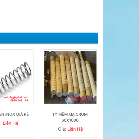
ÉN INOX GIÁ RẺ
TY MỀM MẠ CROM 
60X1000 
á:
Liên Hệ
Giá:
Liên Hệ