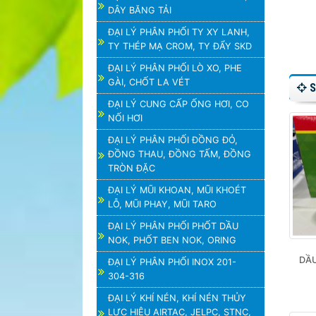
Giá:
Liên Hệ
DÂY BĂNG TẢI
ĐẠI LÝ PHÂN PHỐI TY XY LANH,
TY THÉP MẠ CROM, TY ĐẨY SKD
ĐẠI LÝ PHÂN PHỐI LÒ XO, PHE
GÀI, CHỐT LA VÉT
S
ĐẠI LÝ CUNG CẤP ỐNG HƠI, CO
NỐI HƠI
ĐẠI LÝ PHÂN PHỐI ĐỒNG ĐỎ,
ĐỒNG THAU, ĐỒNG TẤM, ĐỒNG
TRÒN ĐẶC
ĐẠI LÝ MŨI KHOAN, MŨI KHOÉT
LỖ, MŨI PHAY, MŨI TARO
ĐẠI LÝ PHÂN PHỐI PHỐT DẦU
NOK, PHỐT BEN NOK, ORING
DẦU
ĐẠI LÝ PHÂN PHỐI INOX 201-
304-316
ĐẠI LÝ KHÍ NÉN, KHÍ NÉN THỦY
LỰC HIỆU AIRTAC, JELPC, STNC,