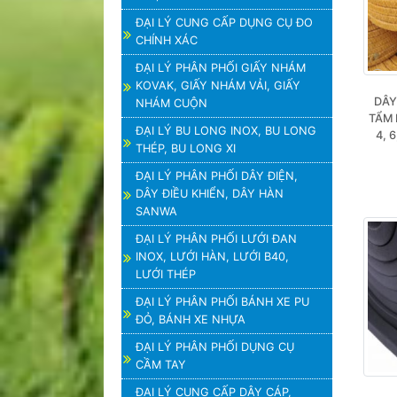
ĐẠI LÝ CUNG CẤP DỤNG CỤ ĐO
CHÍNH XÁC
ĐẠI LÝ PHÂN PHỐI GIẤY NHÁM
KOVAK, GIẤY NHÁM VẢI, GIẤY
DÂY
NHÁM CUỘN
TẨM 
ĐẠI LÝ BU LONG INOX, BU LONG
4, 6
THÉP, BU LONG XI
ĐẠI LÝ PHÂN PHỐI DÂY ĐIỆN,
DÂY ĐIỀU KHIỂN, DÂY HÀN
SANWA
ĐẠI LÝ PHÂN PHỐI LƯỚI ĐAN
INOX, LƯỚI HÀN, LƯỚI B40,
LƯỚI THÉP
ĐẠI LÝ PHÂN PHỐI BÁNH XE PU
ĐỎ, BÁNH XE NHỰA
ĐẠI LÝ PHÂN PHỐI DỤNG CỤ
CẦM TAY
ĐẠI LÝ CUNG CẤP DÂY CÁP,