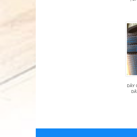
DÂY 
DÂ