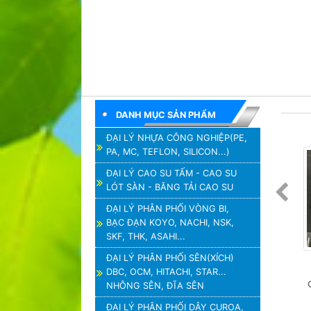
DANH MỤC SẢN PHẨM
ĐẠI LÝ NHỰA CÔNG NGHIỆP(PE,
PA, MC, TEFLON, SILICON...)
ĐẠI LÝ CAO SU TẤM - CAO SU
LÓT SÀN - BĂNG TẢI CAO SU
ĐẠI LÝ PHÂN PHỐI VÒNG BI,
BẠC ĐẠN KOYO, NACHI, NSK,
SKF, THK, ASAHI...
ĐẠI LÝ PHÂN PHỐI SÊN(XÍCH)
NỐI REN NGOÀI ĐUÔI 
VÒNG BI NTN 6314ZZCM, 
VÒNG B
DBC, OCM, HITACHI, STAR...
CHUỘT INOX 304, NỐI ĐUÔI 
BẠC ĐẠN NTN 6314ZZCM
BẠC Đ
NHÔNG SÊN, ĐĨA SÊN
CHUỘT INOX 304
ĐẠI LÝ PHÂN PHỐI DÂY CUROA,
Giá:
Liên Hệ