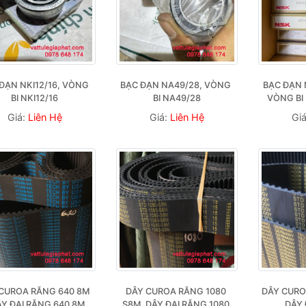
ĐẠN NKI12/16, VÒNG 
BẠC ĐẠN NA49/28, VÒNG 
BẠC ĐẠN 
BI NKI12/16
BI NA49/28
VÒNG BI
Giá:
Liên Hệ
Giá:
Liên Hệ
Gi
CUROA RĂNG 640 8M 
DÂY CUROA RĂNG 1080 
DÂY CURO
ÂY ĐAI RĂNG 640 8M
S8M, DÂY ĐAI RĂNG 1080 
DÂY 