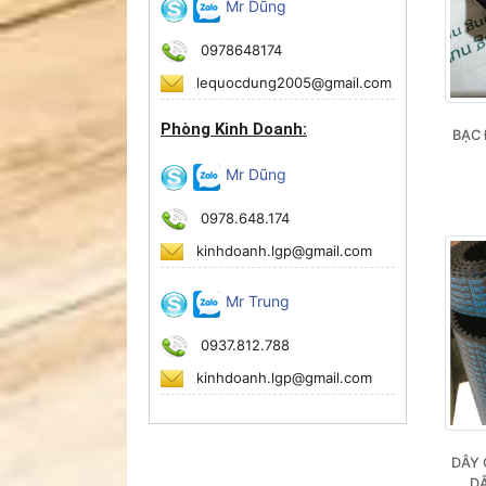
Mr Dũng
0978648174
lequocdung2005@gmail.com
Phòng Kinh Doanh:
BẠC 
Mr Dũng
0978.648.174
kinhdoanh.lgp@gmail.com
Mr Trung
0937.812.788
kinhdoanh.lgp@gmail.com
DÂY 
, D