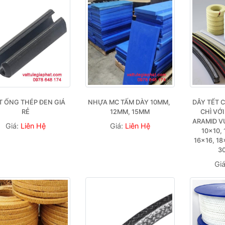
 ỐNG THÉP ĐEN GIÁ 
NHỰA MC TẤM DÀY 10MM, 
DÂY TẾT 
RẺ
12MM, 15MM
CHÌ VỚI
ARAMID VU
Giá:
Liên Hệ
Giá:
Liên Hệ
10×10, 
16×16, 18
3
Gi