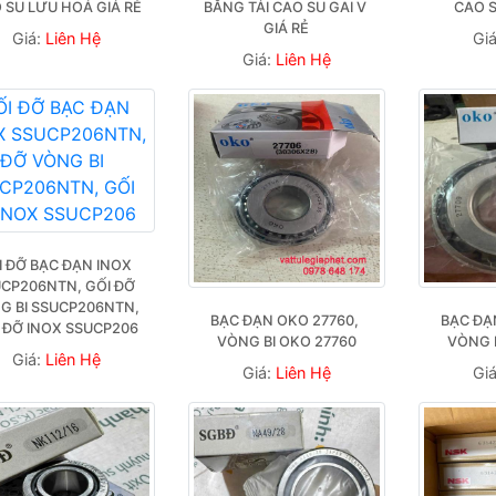
 SU LƯU HOÁ GIÁ RẺ
BĂNG TẢI CAO SU GAI V 
CAO S
GIÁ RẺ
Giá:
Liên Hệ
Gi
Giá:
Liên Hệ
I ĐỠ BẠC ĐẠN INOX 
CP206NTN, GỐI ĐỠ 
G BI SSUCP206NTN, 
BẠC ĐẠN OKO 27760, 
BẠC ĐẠN
 ĐỠ INOX SSUCP206
VÒNG BI OKO 27760
VÒNG 
Giá:
Liên Hệ
Giá:
Liên Hệ
Gi