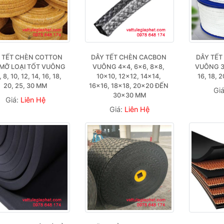
 TẾT CHÈN COTTON 
DÂY TẾT CHÈN CACBON 
DÂY TẾT
MỠ LOẠI TỐT VUÔNG 
VUÔNG 4×4, 6×6, 8×8, 
VUÔNG 3, 
, 8, 10, 12, 14, 16, 18, 
10×10, 12×12, 14×14, 
16, 18, 
20, 25, 30 MM
16×16, 18×18, 20×20 ĐẾN 
Gi
30×30 MM
Giá:
Liên Hệ
Giá:
Liên Hệ