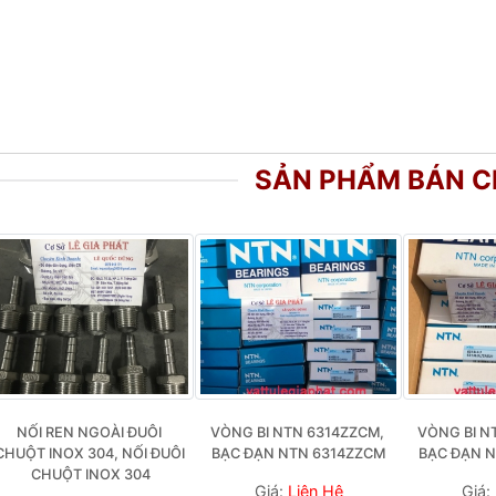
SẢN PHẨM BÁN 
I NTN 6313ZZCM, 
VÒNG BI NTN 6312ZZCM, 
VÒNG BI NTN 6311
ẠN NTN 6313ZZCM
BẠC ĐẠN NTN 6312ZZCM
BẠC ĐẠN NTN 631
Giá:
Liên Hệ
Giá:
Liên Hệ
Giá:
Liên H