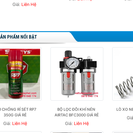
ẢN PHẨM NỔI BẬT
 CHỐNG RỈ SÉT RP7 
BỘ LỌC ĐÔI KHÍ NÉN 
LÒ XO N
350G GIÁ RẺ
AIRTAC BFC3000 GIÁ RẺ
Gi
Giá:
Liên Hệ
Giá:
Liên Hệ