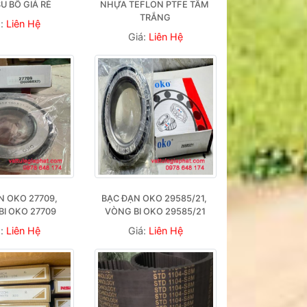
U BỐ GIÁ RẺ
NHỰA TEFLON PTFE TẤM 
TRẮNG
á:
Liên Hệ
Giá:
Liên Hệ
 OKO 27709, 
BẠC ĐẠN OKO 29585/21, 
BI OKO 27709
VÒNG BI OKO 29585/21
á:
Liên Hệ
Giá:
Liên Hệ