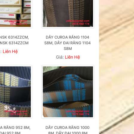
NSK 6314ZZCM, 
DÂY CUROA RĂNG 1104 
 NSK 6314ZZCM
S8M, DÂY ĐAI RĂNG 1104 
S8M
á:
Liên Hệ
Giá:
Liên Hệ
A RĂNG 952 8M, 
DÂY CUROA RĂNG 1000 
ĐAI 952 8M
8M, DÂY ĐAI 1000 8M