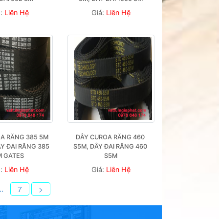
á:
Liên Hệ
Giá:
Liên Hệ
A RĂNG 385 5M 
DÂY CUROA RĂNG 460 
Y ĐAI RĂNG 385 
S5M, DÂY ĐAI RĂNG 460 
M GATES 
S5M
á:
Liên Hệ
Giá:
Liên Hệ
..
7
>