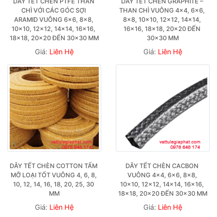
DÂY TẾT CHÈN PTFE THAN 
DÂY TẾT CHÈN GRAPHITE – 
CHÌ VỚI CÁC GÓC SỢI 
THAN CHÌ VUÔNG 4×4, 6×6, 
ARAMID VUÔNG 6×6, 8×8, 
8×8, 10×10, 12×12, 14×14, 
10×10, 12×12, 14×14, 16×16, 
16×16, 18×18, 20×20 ĐẾN 
18×18, 20×20 ĐẾN 30×30 MM
30×30 MM
Giá:
Liên Hệ
Giá:
Liên Hệ
DÂY TẾT CHÈN COTTON TẨM 
DÂY TẾT CHÈN CACBON 
MỠ LOẠI TỐT VUÔNG 4, 6, 8, 
VUÔNG 4×4, 6×6, 8×8, 
10, 12, 14, 16, 18, 20, 25, 30 
10×10, 12×12, 14×14, 16×16, 
MM
18×18, 20×20 ĐẾN 30×30 MM
Giá:
Liên Hệ
Giá:
Liên Hệ