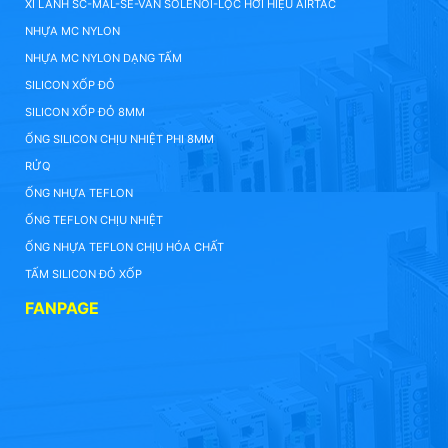
XI LANH SC-MAL-SE-VAN SOLENOI-LỌC HƠI HIỆU AIRTAC
NHỰA MC NYLON
NHỰA MC NYLON DẠNG TẤM
SILICON XỐP ĐỎ
SILICON XỐP ĐỎ 8MM
ỐNG SILICON CHỊU NHIỆT PHI 8MM
RỬQ
ỐNG NHỰA TEFLON
ỐNG TEFLON CHỊU NHIỆT
ỐNG NHỰA TEFLON CHỊU HÓA CHẤT
TẤM SILICON ĐỎ XỐP
FANPAGE