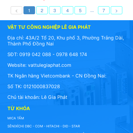
...
<
1
2
3
4
5
7
>
VẬT TƯ CÔNG NGHIỆP LÊ GIA PHÁT
Địa chỉ: 43A/2 Tổ 20, Khu phố 3, Phường Trảng Dài,
Thành Phố Đồng Nai
SĐT: 0919 042 088 - 0978 648 174
Website:
vattulegiaphat.com
TK Ngân hàng Vietcombank - CN Đồng Nai:
Số TK: 0121000837028
Chủ tài khoản: Lê Gia Phát
TỪ KHÓA
MICA TẤM
SÊN(XÍCH) DBC - COM - HITACHI - DID - STAR