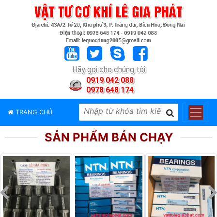
TRANG
CHỦ
GIỚI
Hãy gọi cho chúng tôi
THIỆU
0919 042 088
0978 648 174
SẢN
PHẨM
TRANG CHỦ
THƯƠNG
HIỆU
SẢN PHẨM BÁN CHẠY
TIN
TỨC
LIÊN
HỆ