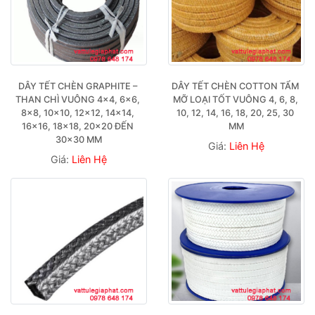
DÂY TẾT CHÈN GRAPHITE – 
DÂY TẾT CHÈN COTTON TẨM 
THAN CHÌ VUÔNG 4×4, 6×6, 
MỠ LOẠI TỐT VUÔNG 4, 6, 8, 
8×8, 10×10, 12×12, 14×14, 
10, 12, 14, 16, 18, 20, 25, 30 
16×16, 18×18, 20×20 ĐẾN 
MM
30×30 MM
Giá:
Liên Hệ
Giá:
Liên Hệ