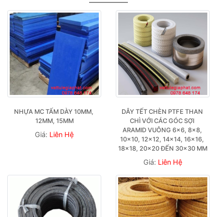
NHỰA MC TẤM DÀY 10MM, 
DÂY TẾT CHÈN PTFE THAN 
12MM, 15MM
CHÌ VỚI CÁC GÓC SỢI 
ARAMID VUÔNG 6×6, 8×8, 
Giá:
Liên Hệ
10×10, 12×12, 14×14, 16×16, 
18×18, 20×20 ĐẾN 30×30 MM
Giá:
Liên Hệ