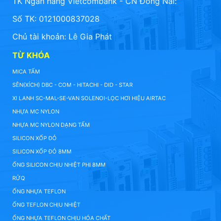
TK Ngân hàng Vietcombank - CN Đồng Nai:
Số TK: 0121000837028
Chủ tài khoản: Lê Gia Phát
TỪ KHÓA
MICA TẤM
SÊN(XÍCH) DBC - COM - HITACHI - DID - STAR
XI LANH SC-MAL-SE-VAN SOLENOI-LỌC HƠI HIỆU AIRTAC
NHỰA MC NYLON
NHỰA MC NYLON DẠNG TẤM
SILICON XỐP ĐỎ
SILICON XỐP ĐỎ 8MM
ỐNG SILICON CHỊU NHIỆT PHI 8MM
RỬQ
ỐNG NHỰA TEFLON
ỐNG TEFLON CHỊU NHIỆT
ỐNG NHỰA TEFLON CHỊU HÓA CHẤT