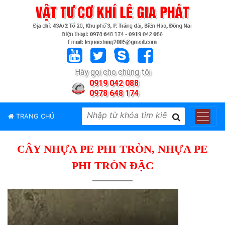
TRANG
CHỦ
GIỚI
Hãy gọi cho chúng tôi
THIỆU
0919 042 088
0978 648 174
SẢN
PHẨM
TRANG CHỦ
THƯƠNG
HIỆU
CÂY NHỰA PE PHI TRÒN, NHỰA PE
TIN
TỨC
PHI TRÒN ĐẶC
LIÊN
HỆ