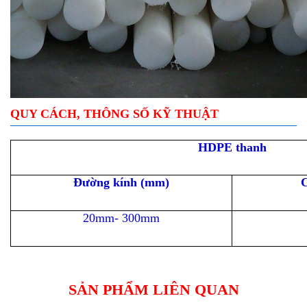
QUY CÁCH, THÔNG SỐ KỸ THUẬT
HDPE thanh
Đường kính (mm)
C
20mm- 300mm
SẢN PHẨM LIÊN QUAN