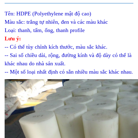
Tên: HDPE (Polyethylene mật độ cao)
Màu sắc: trắng tự nhiên, đen và các màu khác
Loại: thanh, tấm, ống, thanh profile
Lưu ý:
-- Có thể tùy chỉnh kích thước, màu sắc khác.
-- Sai số chiều dài, rộng, đường kính và độ dày có thể là
khác nhau do nhà sản xuất.
-- Một số loại nhất định có sẵn nhiều màu sắc khác nhau.