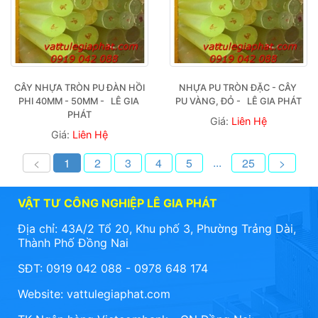
CÂY NHỰA TRÒN PU ĐÀN HỒI 
NHỰA PU TRÒN ĐẶC - CÂY 
PHI 40MM - 50MM -   LÊ GIA 
PU VÀNG, ĐỎ -   LÊ GIA PHÁT
PHÁT
Giá:
Liên Hệ
Giá:
Liên Hệ
...
<
1
2
3
4
5
25
>
VẬT TƯ CÔNG NGHIỆP LÊ GIA PHÁT
Địa chỉ: 43A/2 Tổ 20, Khu phố 3, Phường Trảng Dài,
Thành Phố Đồng Nai
SĐT: 0919 042 088 - 0978 648 174
Website:
vattulegiaphat.com