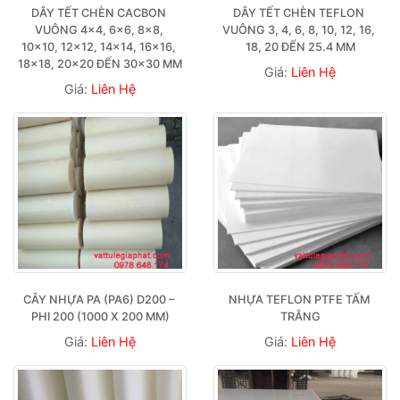
DÂY TẾT CHÈN CACBON 
DÂY TẾT CHÈN TEFLON 
VUÔNG 4×4, 6×6, 8×8, 
VUÔNG 3, 4, 6, 8, 10, 12, 16, 
10×10, 12×12, 14×14, 16×16, 
18, 20 ĐẾN 25.4 MM
18×18, 20×20 ĐẾN 30×30 MM
Giá:
Liên Hệ
Giá:
Liên Hệ
CÂY NHỰA PA (PA6) D200 – 
NHỰA TEFLON PTFE TẤM 
PHI 200 (1000 X 200 MM)
TRẮNG
Giá:
Liên Hệ
Giá:
Liên Hệ