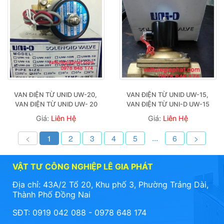
VAN ĐIỆN TỪ UNID UW-20, 
VAN ĐIỆN TỪ UNID UW-15, 
VAN ĐIỆN TỪ UNID UW- 20
VAN ĐIỆN TỪ UNI-D UW-15
Giá:
Liên Hệ
Giá:
Liên Hệ
...
<
1
2
3
4
5
6
>
VẬT TƯ CÔNG NGHIỆP LÊ GIA PHÁT
Địa chỉ: 43A/2 Tổ 20, Khu phố 3, Phường Trảng Dài,
Thành Phố Đồng Nai
SĐT: 0919 042 088 - 0978 648 174