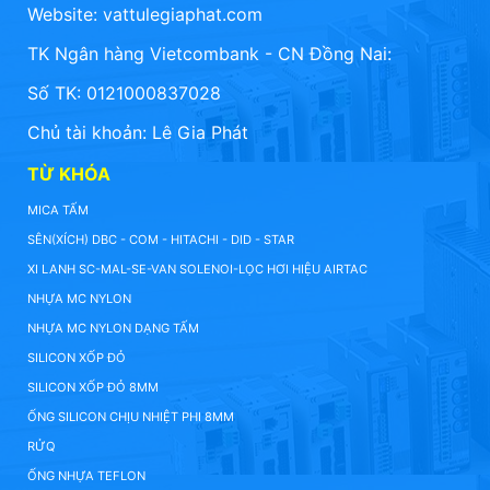
Website:
vattulegiaphat.com
TK Ngân hàng Vietcombank - CN Đồng Nai:
Số TK: 0121000837028
Chủ tài khoản: Lê Gia Phát
TỪ KHÓA
MICA TẤM
SÊN(XÍCH) DBC - COM - HITACHI - DID - STAR
XI LANH SC-MAL-SE-VAN SOLENOI-LỌC HƠI HIỆU AIRTAC
NHỰA MC NYLON
NHỰA MC NYLON DẠNG TẤM
SILICON XỐP ĐỎ
SILICON XỐP ĐỎ 8MM
ỐNG SILICON CHỊU NHIỆT PHI 8MM
RỬQ
ỐNG NHỰA TEFLON