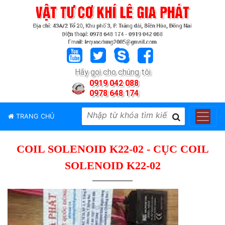
TRANG
CHỦ
GIỚI
Hãy gọi cho chúng tôi
THIỆU
0919 042 088
0978 648 174
SẢN
PHẨM
TRANG CHỦ
THƯƠNG
HIỆU
COIL SOLENOID K22-02 - CỤC COIL
TIN
TỨC
SOLENOID K22-02
LIÊN
HỆ