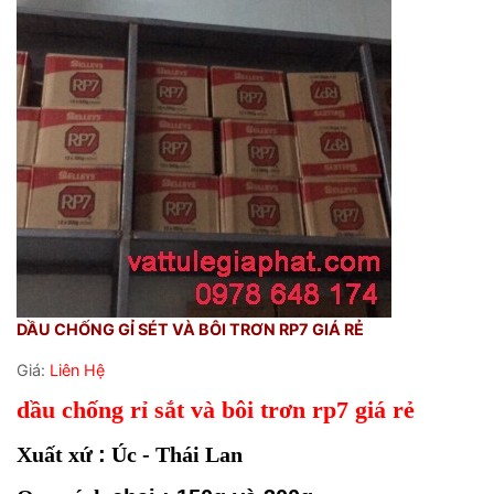
DẦU CHỐNG GỈ SÉT VÀ BÔI TRƠN RP7 GIÁ RẺ
Giá:
Liên Hệ
dầu chống rỉ sắt và bôi trơn rp7 giá rẻ
Xuất xứ
:
Úc - Thái Lan