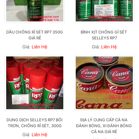
DẦU CHỐNG RỈ SÉT RP7 350G 
BÌNH XỊT CHỐNG GỈ SÉT 
GIÁ RẺ
SELLEYS RP7
Giá:
Liên Hệ
Giá:
Liên Hệ
DUNG DỊCH SELLEYS RP7 BÔI 
ĐỊA LÝ CUNG CẤP CÀ NA 
TRƠN, CHỐNG RỈ SÉT, 300G
ĐÁNH BÓNG, XI ĐÁNH BÓNG 
CÀ NA GIÁ RẺ
Giá:
Liên Hệ