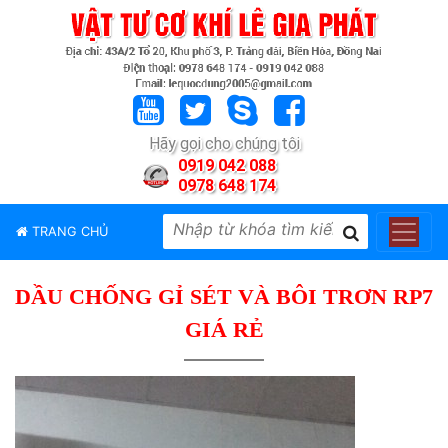
TRANG
CHỦ
GIỚI
Hãy gọi cho chúng tôi
THIỆU
0919 042 088
0978 648 174
SẢN
PHẨM
TRANG CHỦ
THƯƠNG
HIỆU
DẦU CHỐNG GỈ SÉT VÀ BÔI TRƠN RP7
TIN
TỨC
GIÁ RẺ
LIÊN
HỆ