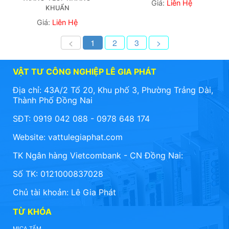
Giá:
Liên Hệ
KHUẨN
Giá:
Liên Hệ
<
1
2
3
>
VẬT TƯ CÔNG NGHIỆP LÊ GIA PHÁT
Địa chỉ: 43A/2 Tổ 20, Khu phố 3, Phường Trảng Dài,
Thành Phố Đồng Nai
SĐT: 0919 042 088 - 0978 648 174
Website:
vattulegiaphat.com
TK Ngân hàng Vietcombank - CN Đồng Nai:
Số TK: 0121000837028
Chủ tài khoản: Lê Gia Phát
TỪ KHÓA
MICA TẤM