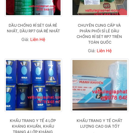
DẦU CHỐNG RỈ SÉT GIÁ RẺ 
CHUYÊN CUNG CẤP VÀ 
NHẤT, DẦU RP7 GIÁ RẺ NHẤT
PHÂN PHỐI SỈ LẺ DẦU 
CHỐNG RỈ SÉT RP7 TRÊN 
Giá:
Liên Hệ
TOÀN QUỐC
Giá:
Liên Hệ
KHẨU TRANG Y TẾ 4 LỚP 
KHẨU TRANG Y TẾ CHẤT 
KHÁNG KHUẨN, KHẨU 
LƯỢNG CAO GIÁ TỐT
TRANG 4 LỚP KHÁNG 