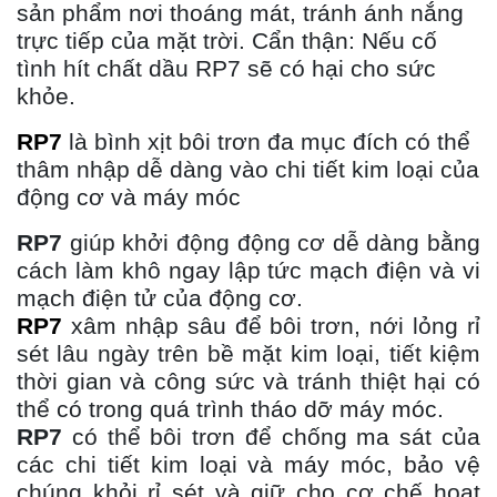
sản phẩm nơi thoáng mát, tránh ánh nắng
trực tiếp của mặt trời. Cẩn thận: Nếu cố
tình hít chất dầu RP7 sẽ có hại cho sức
khỏe.
RP7
là bình xịt bôi trơn đa mục đích có thể
thâm nhập dễ dàng vào chi tiết kim loại của
động cơ và máy móc
RP7
giúp khởi động động cơ dễ dàng bằng
cách làm khô ngay lập tức mạch điện và vi
mạch điện tử của động cơ.
RP7
xâm nhập sâu để bôi trơn, nới lỏng rỉ
sét lâu ngày trên bề mặt kim loại, tiết kiệm
thời gian và công sức và tránh thiệt hại có
thể có trong quá trình tháo dỡ máy móc.
RP7
có thể bôi trơn để chống ma sát của
các chi tiết kim loại và máy móc, bảo vệ
chúng khỏi rỉ sét và giữ cho cơ chế hoạt