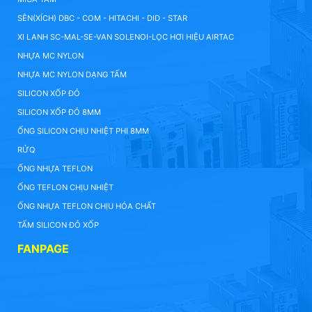
SÊN(XÍCH) DBC - COM - HITACHI - DID - STAR
XI LANH SC-MAL-SE-VAN SOLENOI-LỌC HƠI HIỆU AIRTAC
NHỰA MC NYLON
NHỰA MC NYLON DẠNG TẤM
SILICON XỐP ĐỎ
SILICON XỐP ĐỎ 8MM
ỐNG SILICON CHỊU NHIỆT PHI 8MM
RỬQ
ỐNG NHỰA TEFLON
ỐNG TEFLON CHỊU NHIỆT
ỐNG NHỰA TEFLON CHỊU HÓA CHẤT
TẤM SILICON ĐỎ XỐP
FANPAGE